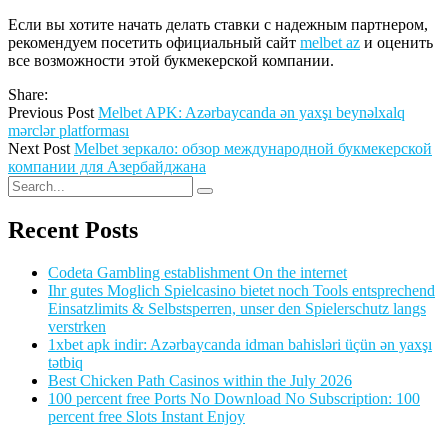
Если вы хотите начать делать ставки с надежным партнером,
рекомендуем посетить официальный сайт
melbet az
и оценить
все возможности этой букмекерской компании.
Share:
Previous Post
Melbet APK: Azərbaycanda ən yaxşı beynəlxalq
mərclər platforması
Next Post
Melbet зеркало: обзор международной букмекерской
компании для Азербайджана
Recent Posts
Codeta Gambling establishment On the internet
Ihr gutes Moglich Spielcasino bietet noch Tools entsprechend
Einsatzlimits & Selbstsperren, unser den Spielerschutz langs
verstrken
1xbet apk indir: Azərbaycanda idman bahisləri üçün ən yaxşı
tətbiq
Best Chicken Path Casinos within the July 2026
100 percent free Ports No Download No Subscription: 100
percent free Slots Instant Enjoy