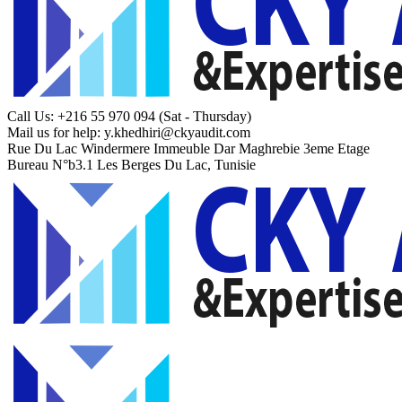
Call Us: +216 55 970 094
(Sat - Thursday)
Mail us for help:
y.khedhiri@ckyaudit.com
Rue Du Lac Windermere Immeuble Dar Maghrebie
3eme Etage
Bureau N°b3.1 Les Berges Du Lac, Tunisie