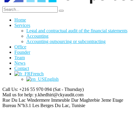
Home
Services
Legal and contractual audit of the financial statements
Accounting
Accounting outsourcing or subcontracting
Office
Founder
Team
News
Contact
French
English
Call Us: +216 55 970 094
(Sat - Thursday)
Mail us for help:
y.khedhiri@ckyaudit.com
Rue Du Lac Windermere Immeuble Dar Maghrebie
3eme Etage
Bureau N°b3.1 Les Berges Du Lac, Tunisie