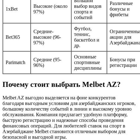
Большой
Различные
Высокие (около
выбор видов
1xBet
бонусы и
97%)
спорта и
фрибеты
событий
Футбол,
Средние-
Ограниченны
теннис,
Bet365
высокие (96-
акции для
баскетбол и
97%)
Азербайджан
др.
Основные
Средние (95-
Бонусы при
Parimatch
спортивные
96%)
регистрации
дисциплины
Почему стоит выбрать Melbet AZ?
Melbet AZ выгодно выделяется на фоне конкурентов
благодаря выгодным условиям для азербайджанских игроков,
большому количеству событий в линии и высокому уровню
обслуживания. Компания предлагает удобную платформу,
быструю регистрацию и надежные способы проведения
финансовых операций. Для любителей ставок на спорт в
Азербайджане Melbet становится отличным выбором для
безопасной и выгодной игры.