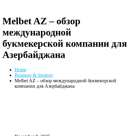
Melbet AZ – обзор
международной
букмекерской компании для
Азербайджана
Home
Business & Strategy
Melbet AZ – обзор международной букмекерской
компании для Азербайджана