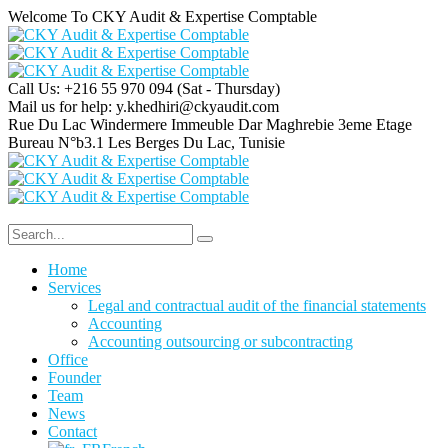
Welcome To CKY Audit & Expertise Comptable
Call Us: +216 55 970 094
(Sat - Thursday)
Mail us for help:
y.khedhiri@ckyaudit.com
Rue Du Lac Windermere Immeuble Dar Maghrebie
3eme Etage
Bureau N°b3.1 Les Berges Du Lac, Tunisie
Home
Services
Legal and contractual audit of the financial statements
Accounting
Accounting outsourcing or subcontracting
Office
Founder
Team
News
Contact