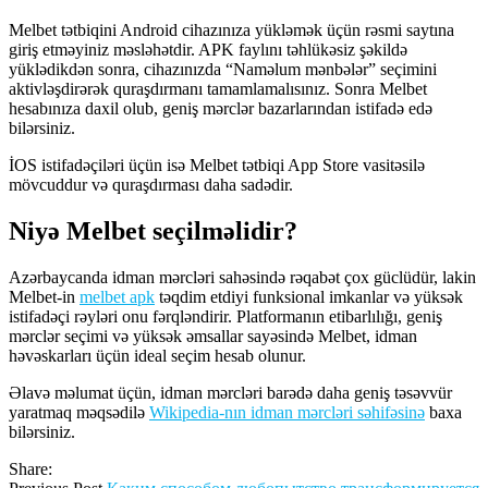
Melbet tətbiqini Android cihazınıza yükləmək üçün rəsmi saytına
giriş etməyiniz məsləhətdir. APK faylını təhlükəsiz şəkildə
yüklədikdən sonra, cihazınızda “Naməlum mənbələr” seçimini
aktivləşdirərək quraşdırmanı tamamlamalısınız. Sonra Melbet
hesabınıza daxil olub, geniş mərclər bazarlarından istifadə edə
bilərsiniz.
İOS istifadəçiləri üçün isə Melbet tətbiqi App Store vasitəsilə
mövcuddur və quraşdırması daha sadədir.
Niyə Melbet seçilməlidir?
Azərbaycanda idman mərcləri sahəsində rəqabət çox güclüdür, lakin
Melbet-in
melbet apk
təqdim etdiyi funksional imkanlar və yüksək
istifadəçi rəyləri onu fərqləndirir. Platformanın etibarlılığı, geniş
mərclər seçimi və yüksək əmsallar sayəsində Melbet, idman
həvəskarları üçün ideal seçim hesab olunur.
Əlavə məlumat üçün, idman mərcləri barədə daha geniş təsəvvür
yaratmaq məqsədilə
Wikipedia-nın idman mərcləri səhifəsinə
baxa
bilərsiniz.
Share: