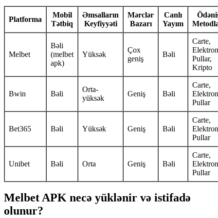
Mobil
Əmsalların
Mərclər
Canlı
Ödəni
Platforma
Tətbiq
Keyfiyyəti
Bazarı
Yayım
Metodla
Carte,
Bəli
Çox
Elektro
Melbet
(melbet
Yüksək
Bəli
geniş
Pullar,
apk)
Kripto
Carte,
Orta-
Bwin
Bəli
Geniş
Bəli
Elektro
yüksək
Pullar
Carte,
Bet365
Bəli
Yüksək
Geniş
Bəli
Elektro
Pullar
Carte,
Unibet
Bəli
Orta
Geniş
Bəli
Elektro
Pullar
Melbet APK necə yüklənir və istifadə
olunur?