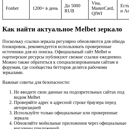
Visa,
До 5000
Есть
Fonbet
1200+ в день
MasterCard,
RUB
и An
QIWI
Как найти актуальное Melbet зеркало
Поскольку ссылки-зеркала регулярно обновляются для обхода
блокировок, рекомендуется использовать проверенные
источники для их поиска. Официальный сайт Melbet и
партнерские ресурсы публикуют свежие ссылки ежедневно.
Можно также обратиться к специализированным сайтам и
форумам, где сообщества бетторов делятся рабочими
зеркалами.
Важные советы для безопасности:
Не вводите свои данные на подозрительных сайтах под
видом Melbet
Проверяйте адрес в адресной строке браузера перед
авторизацией
Используйте только официальные или проверенные
зеркала
Обновляйте мобильные приложения через официальные
магазины приложений