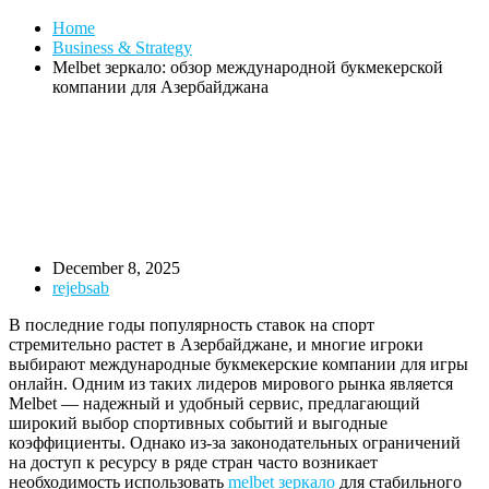
Home
Business & Strategy
Melbet зеркало: обзор международной букмекерской
компании для Азербайджана
December 8, 2025
rejebsab
В последние годы популярность ставок на спорт
стремительно растет в Азербайджане, и многие игроки
выбирают международные букмекерские компании для игры
онлайн. Одним из таких лидеров мирового рынка является
Melbet — надежный и удобный сервис, предлагающий
широкий выбор спортивных событий и выгодные
коэффициенты. Однако из-за законодательных ограничений
на доступ к ресурсу в ряде стран часто возникает
необходимость использовать
melbet зеркало
для стабильного