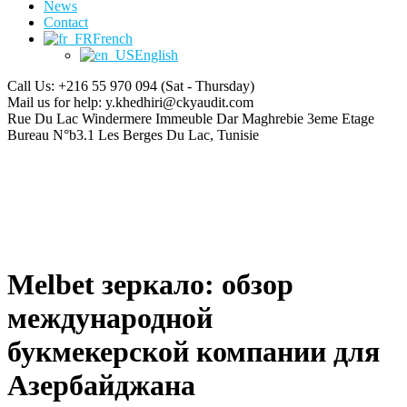
News
Contact
French
English
Call Us: +216 55 970 094
(Sat - Thursday)
Mail us for help:
y.khedhiri@ckyaudit.com
Rue Du Lac Windermere Immeuble Dar Maghrebie
3eme Etage
Bureau N°b3.1 Les Berges Du Lac, Tunisie
Melbet зеркало: обзор
международной
букмекерской компании для
Азербайджана