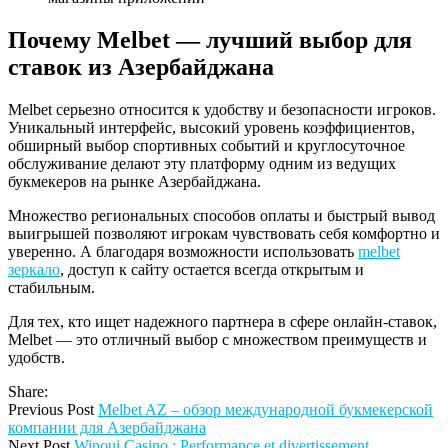
Почему Melbet — лучший выбор для
ставок из Азербайджана
Melbet серьезно относится к удобству и безопасности игроков.
Уникальный интерфейс, высокий уровень коэффициентов,
обширный выбор спортивных событий и круглосуточное
обслуживание делают эту платформу одним из ведущих
букмекеров на рынке Азербайджана.
Множество региональных способов оплаты и быстрый вывод
выигрышей позволяют игрокам чувствовать себя комфортно и
уверенно. А благодаря возможности использовать
melbet
зеркало
, доступ к сайту остается всегда открытым и
стабильным.
Для тех, кто ищет надежного партнера в сфере онлайн-ставок,
Melbet — это отличный выбор с множеством преимуществ и
удобств.
Share:
Previous Post
Melbet AZ – обзор международной букмекерской
компании для Азербайджана
Next Post
Winoui Casino : Performance et divertissement