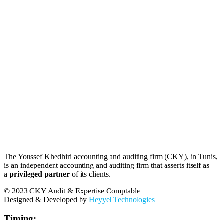
The Youssef Khedhiri accounting and auditing firm (CKY), in Tunis,
is an independent accounting and auditing firm that asserts itself as
a
privileged partner
of its clients.
© 2023 CKY Audit & Expertise Comptable
Designed & Developed by
Heyyel Technologies
Timing: