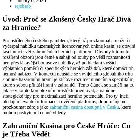
January 6, 2026
rejebsab
Úvod: Proč se Zkušený Český Hráč Dívá
za Hranice?
Pro ostříleného českého gamblera, který již prozkoumal a možná i
vyčerpal nabídku tuzemských licencovaných online kasin, se otevírá
fascinující svět zahraničních herních platforem. Důvody k tomuto
rozšíření obzorů jsou četné a sahají od touhy po větší rozmanitosti
her, přes lákavější bonusové nabídky, až po hledání vyšších
výplatních poměrů či specifických herních zážitků, které domácí trh
nemusí nabízet. V kontextu neustále se vyvíjejícího globálního trhu
s online hazardními hrami je klíčové rozumět nuancím a specifikům,
které s sebou přináší hraní v zahraničí. Tento článek se zaměří na to,
jak se v tomto komplexním prostředí orientovat, a nabídne
strategické tipy pro maximalizaci herního potenciálu. Pro ty, kteří
hledají relevantní informace a ověřené platformy, doporučujeme
prozkoumat zdroje jako
zahraniční casina dostupná v Česku
, které
mohou poskytnout cenné vhledy.
Zahraniční Kasina pro České Hráče: Co
je Třeba Vědět