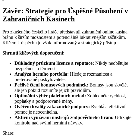
Závěr: Strategie pro Úspěšné Působení v
Zahraničních Kasinech
Pro zkušeného českého hráče představují zahraniční online kasina
bránu k širším možnostem a potenciálně lukrativnějším zážitkům.
Klíčem k úspěchu je však informovaný a strategický přístup.
Shrnutí klíčových doporučení:
Důkladný průzkum licence a reputace:
Nikdy neobětujte
bezpečnost a férovost.
Analýza herního portfolia:
Hledejte rozmanitost a
preferované poskytovatele.
Pečlivé čtení bonusových podmínek:
Bonusy jsou skvělé,
ale jen pokud rozumíte jejich pravidlům.
Optimální výběr platebních metod:
Zohledněte rychlost,
poplatky a podporované měny.
Ověření kvality zákaznické podpory:
Rychlá a efektivní
pomoc je neocenitelná.
Aktivní využívání nástrojů zodpovědného hraní:
Udržujte
kontrolu nad svými herními návyky.
Share: