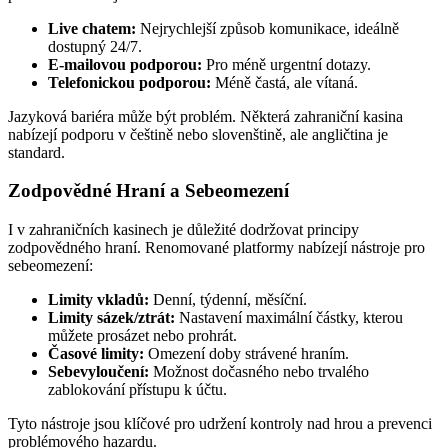
Live chatem:
Nejrychlejší způsob komunikace, ideálně
dostupný 24/7.
E-mailovou podporou:
Pro méně urgentní dotazy.
Telefonickou podporou:
Méně častá, ale vítaná.
Jazyková bariéra může být problém. Některá zahraniční kasina
nabízejí podporu v češtině nebo slovenštině, ale angličtina je
standard.
Zodpovědné Hraní a Sebeomezení
I v zahraničních kasinech je důležité dodržovat principy
zodpovědného hraní. Renomované platformy nabízejí nástroje pro
sebeomezení:
Limity vkladů:
Denní, týdenní, měsíční.
Limity sázek/ztrát:
Nastavení maximální částky, kterou
můžete prosázet nebo prohrát.
Časové limity:
Omezení doby strávené hraním.
Sebevyloučení:
Možnost dočasného nebo trvalého
zablokování přístupu k účtu.
Tyto nástroje jsou klíčové pro udržení kontroly nad hrou a prevenci
problémového hazardu.