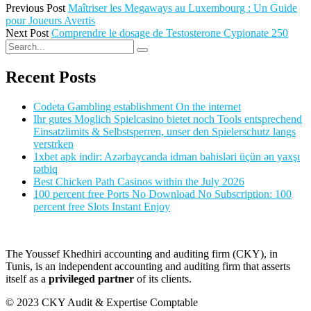
Previous Post
Maîtriser les Megaways au Luxembourg : Un Guide
pour Joueurs Avertis
Next Post
Comprendre le dosage de Testosterone Cypionate 250
Recent Posts
Codeta Gambling establishment On the internet
Ihr gutes Moglich Spielcasino bietet noch Tools entsprechend
Einsatzlimits & Selbstsperren, unser den Spielerschutz langs
verstrken
1xbet apk indir: Azərbaycanda idman bahisləri üçün ən yaxşı
tətbiq
Best Chicken Path Casinos within the July 2026
100 percent free Ports No Download No Subscription: 100
percent free Slots Instant Enjoy
The Youssef Khedhiri accounting and auditing firm (CKY), in
Tunis, is an independent accounting and auditing firm that asserts
itself as a
privileged partner
of its clients.
© 2023 CKY Audit & Expertise Comptable