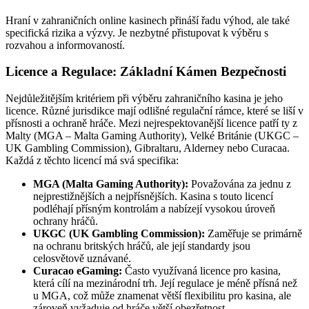
Hraní v zahraničních online kasinech přináší řadu výhod, ale také
specifická rizika a výzvy. Je nezbytné přistupovat k výběru s
rozvahou a informovaností.
Licence a Regulace: Základní Kámen Bezpečnosti
Nejdůležitějším kritériem při výběru zahraničního kasina je jeho
licence. Různé jurisdikce mají odlišné regulační rámce, které se liší v
přísnosti a ochraně hráče. Mezi nejrespektovanější licence patří ty z
Malty (MGA – Malta Gaming Authority), Velké Británie (UKGC –
UK Gambling Commission), Gibraltaru, Alderney nebo Curacaa.
Každá z těchto licencí má svá specifika:
MGA (Malta Gaming Authority):
Považována za jednu z
nejprestižnějších a nejpřísnějších. Kasina s touto licencí
podléhají přísným kontrolám a nabízejí vysokou úroveň
ochrany hráčů.
UKGC (UK Gambling Commission):
Zaměřuje se primárně
na ochranu britských hráčů, ale její standardy jsou
celosvětově uznávané.
Curacao eGaming:
Často využívaná licence pro kasina,
která cílí na mezinárodní trh. Její regulace je méně přísná než
u MGA, což může znamenat větší flexibilitu pro kasina, ale
zároveň vyžaduje od hráče větší obezřetnost.