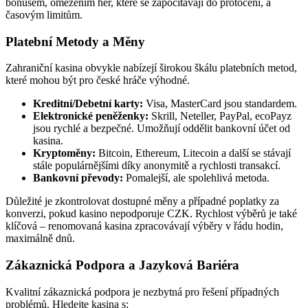
bonusem, omezením her, které se započítávají do protočení, a
časovým limitům.
Platební Metody a Měny
Zahraniční kasina obvykle nabízejí širokou škálu platebních metod,
které mohou být pro české hráče výhodné.
Kreditní/Debetní karty:
Visa, MasterCard jsou standardem.
Elektronické peněženky:
Skrill, Neteller, PayPal, ecoPayz
jsou rychlé a bezpečné. Umožňují oddělit bankovní účet od
kasina.
Kryptoměny:
Bitcoin, Ethereum, Litecoin a další se stávají
stále populárnějšími díky anonymitě a rychlosti transakcí.
Bankovní převody:
Pomalejší, ale spolehlivá metoda.
Důležité je zkontrolovat dostupné měny a případné poplatky za
konverzi, pokud kasino nepodporuje CZK. Rychlost výběrů je také
klíčová – renomovaná kasina zpracovávají výběry v řádu hodin,
maximálně dnů.
Zákaznická Podpora a Jazyková Bariéra
Kvalitní zákaznická podpora je nezbytná pro řešení případných
problémů. Hledejte kasina s: