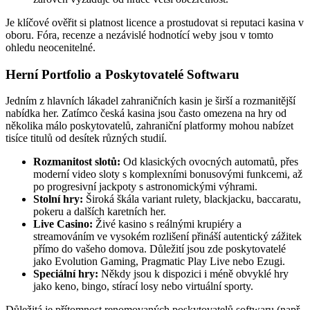
Je klíčové ověřit si platnost licence a prostudovat si reputaci kasina v
oboru. Fóra, recenze a nezávislé hodnotící weby jsou v tomto
ohledu neocenitelné.
Herní Portfolio a Poskytovatelé Softwaru
Jedním z hlavních lákadel zahraničních kasin je širší a rozmanitější
nabídka her. Zatímco česká kasina jsou často omezena na hry od
několika málo poskytovatelů, zahraniční platformy mohou nabízet
tisíce titulů od desítek různých studií.
Rozmanitost slotů:
Od klasických ovocných automatů, přes
moderní video sloty s komplexními bonusovými funkcemi, až
po progresivní jackpoty s astronomickými výhrami.
Stolní hry:
Široká škála variant rulety, blackjacku, baccaratu,
pokeru a dalších karetních her.
Live Casino:
Živé kasino s reálnými krupiéry a
streamováním ve vysokém rozlišení přináší autentický zážitek
přímo do vašeho domova. Důležití jsou zde poskytovatelé
jako Evolution Gaming, Pragmatic Play Live nebo Ezugi.
Speciální hry:
Někdy jsou k dispozici i méně obvyklé hry
jako keno, bingo, stírací losy nebo virtuální sporty.
Důležitá je přítomnost renomovaných poskytovatelů softwaru (např.