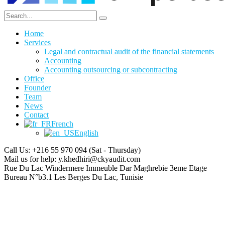
Home
Services
Legal and contractual audit of the financial statements
Accounting
Accounting outsourcing or subcontracting
Office
Founder
Team
News
Contact
French
English
Call Us: +216 55 970 094
(Sat - Thursday)
Mail us for help:
y.khedhiri@ckyaudit.com
Rue Du Lac Windermere Immeuble Dar Maghrebie
3eme Etage
Bureau N°b3.1 Les Berges Du Lac, Tunisie