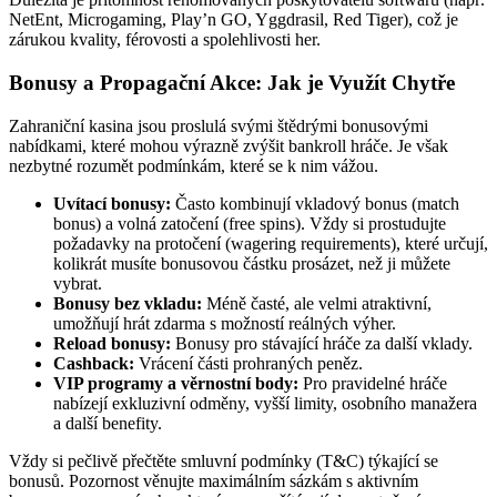
NetEnt, Microgaming, Play’n GO, Yggdrasil, Red Tiger), což je
zárukou kvality, férovosti a spolehlivosti her.
Bonusy a Propagační Akce: Jak je Využít Chytře
Zahraniční kasina jsou proslulá svými štědrými bonusovými
nabídkami, které mohou výrazně zvýšit bankroll hráče. Je však
nezbytné rozumět podmínkám, které se k nim vážou.
Uvítací bonusy:
Často kombinují vkladový bonus (match
bonus) a volná zatočení (free spins). Vždy si prostudujte
požadavky na protočení (wagering requirements), které určují,
kolikrát musíte bonusovou částku prosázet, než ji můžete
vybrat.
Bonusy bez vkladu:
Méně časté, ale velmi atraktivní,
umožňují hrát zdarma s možností reálných výher.
Reload bonusy:
Bonusy pro stávající hráče za další vklady.
Cashback:
Vrácení části prohraných peněz.
VIP programy a věrnostní body:
Pro pravidelné hráče
nabízejí exkluzivní odměny, vyšší limity, osobního manažera
a další benefity.
Vždy si pečlivě přečtěte smluvní podmínky (T&C) týkající se
bonusů. Pozornost věnujte maximálním sázkám s aktivním