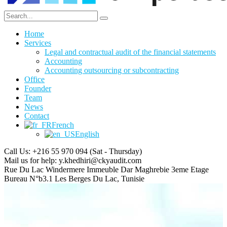
Home
Services
Legal and contractual audit of the financial statements
Accounting
Accounting outsourcing or subcontracting
Office
Founder
Team
News
Contact
French
English
Call Us: +216 55 970 094
(Sat - Thursday)
Mail us for help:
y.khedhiri@ckyaudit.com
Rue Du Lac Windermere Immeuble Dar Maghrebie
3eme Etage
Bureau N°b3.1 Les Berges Du Lac, Tunisie