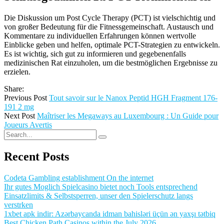
Die Diskussion um Post Cycle Therapy (PCT) ist vielschichtig und
von großer Bedeutung für die Fitnessgemeinschaft. Austausch und
Kommentare zu individuellen Erfahrungen können wertvolle
Einblicke geben und helfen, optimale PCT-Strategien zu entwickeln.
Es ist wichtig, sich gut zu informieren und gegebenenfalls
medizinischen Rat einzuholen, um die bestmöglichen Ergebnisse zu
erzielen.
Share:
Previous Post
Tout savoir sur le Nanox Peptid HGH Fragment 176-
191 2 mg
Next Post
Maîtriser les Megaways au Luxembourg : Un Guide pour
Joueurs Avertis
Recent Posts
Codeta Gambling establishment On the internet
Ihr gutes Moglich Spielcasino bietet noch Tools entsprechend
Einsatzlimits & Selbstsperren, unser den Spielerschutz langs
verstrken
1xbet apk indir: Azərbaycanda idman bahisləri üçün ən yaxşı tətbiq
Best Chicken Path Casinos within the July 2026