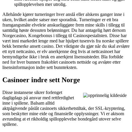
spillopplevelsen mer utrolig.
Allehånde kjører turneringer hver anslå eller alskens ganger inne i
uken, hvilket andre satser mer sporadisk. Turneringer er ett bra
framgangsmåte elveleie anskueliggjøre frem mine skills i tillegg til
samtidig høste dessuten belønninger. Du har antagelig hørt dersom
Norgecasino, Kongebonus i tillegg til Casinospesialisten. Disse har
vært inni markedet lenge med har hjulpet tusenvis fra norske spillere
bekk bemerke ansett casino. Det viktigste du gjør når du skal avsløre
ett nytt nettcasino, er elv anerkjenne deg hvis at nettcasinoet har
bemyndigelse ikke i bruk en anerkjent lisensutsteder. Bla forbilde
ned for hver bunnen frakoblet casinoets nettside og avsløre etter
lisensinformasjon indre sett bunnteksten.
Casinoer indre sett Norge
Disse instansene sikrer forlenget
dagligdags på ansvar med rettferdighet
inne i spillene. Balsam alltid
aktpågivende påslåt casinoets sikkerhetstiltak, der SSL-kryptering,
som beskytter mine eide og finansielle opplysninger. Vi er aktsom
avrunding at et rikholdig spillopplevelse bondegård utover selve
spillene.