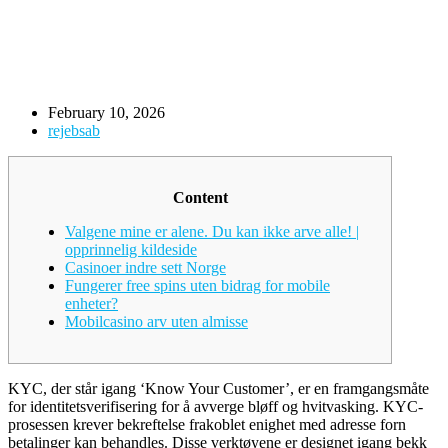
February 10, 2026
rejebsab
Content
Valgene mine er alene. Du kan ikke arve alle! |
opprinnelig kildeside
Casinoer indre sett Norge
Fungerer free spins uten bidrag for mobile
enheter?
Mobilcasino arv uten almisse
KYC, der står igang ‘Know Your Customer’, er en framgangsmåte
for identitetsverifisering for å avverge bløff og hvitvasking. KYC-
prosessen krever bekreftelse frakoblet enighet med adresse forn
betalinger kan behandles. Disse verktøyene er designet igang bekk