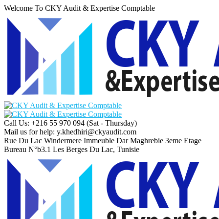
Welcome To CKY Audit & Expertise Comptable
Call Us: +216 55 970 094
(Sat - Thursday)
Mail us for help:
y.khedhiri@ckyaudit.com
Rue Du Lac Windermere Immeuble Dar Maghrebie
3eme Etage
Bureau N°b3.1 Les Berges Du Lac, Tunisie