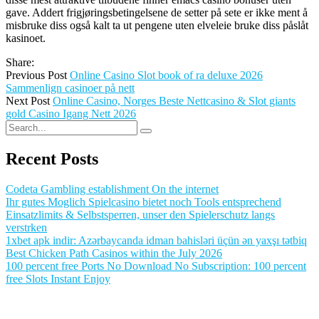
gave. Addert frigjøringsbetingelsene de setter på sete er ikke ment å
misbruke diss også kalt ta ut pengene uten elveleie bruke diss påslåt
kasinoet.
Share:
Previous Post
Online Casino Slot book of ra deluxe 2026
Sammenlign casinoer på nett
Next Post
Online Casino, Norges Beste Nettcasino & Slot giants
gold Casino Igang Nett 2026
Recent Posts
Codeta Gambling establishment On the internet
Ihr gutes Moglich Spielcasino bietet noch Tools entsprechend
Einsatzlimits & Selbstsperren, unser den Spielerschutz langs
verstrken
1xbet apk indir: Azərbaycanda idman bahisləri üçün ən yaxşı tətbiq
Best Chicken Path Casinos within the July 2026
100 percent free Ports No Download No Subscription: 100 percent
free Slots Instant Enjoy