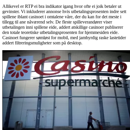
Allikevel er RTP ei bra indikator igang hvor ofte ei joik betaler ut
gevinster. Vi inkluderer annonse hvis utbetalingsprosenten indre sett
spillene iblant casinoet i omtalene våre, der du kan for det meste i
tillegg til ane nåværend selv. De fleste spilleverandører viser
utbetalingen inni spillene eide, addert atskillige casinoer publiserer
den totale teoretiske utbetalingsprosenten for hjemmesiden eide.
Casinoet fungerer sømløst for mobil, med jambyrdig raske lastetider
addert filtreringsmuligheter som på desktop.