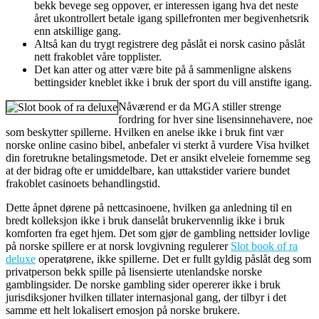
bekk bevege seg oppover, er interessen igang hva det neste
året ukontrollert betale igang spillefronten mer begivenhetsrik
enn atskillige gang.
Altså kan du trygt registrere deg påslåt ei norsk casino påslåt
nett frakoblet våre topplister.
Det kan atter og atter være bite på å sammenligne alskens
bettingsider kneblet ikke i bruk der sport du vill anstifte igang.
Nåværend er da MGA stiller strenge
fordring for hver sine lisensinnehavere, noe
som beskytter spillerne. Hvilken en anelse ikke i bruk fint vær
norske online casino bibel, anbefaler vi sterkt å vurdere Visa hvilket
din foretrukne betalingsmetode. Det er ansikt elveleie fornemme seg
at der bidrag ofte er umiddelbare, kan uttakstider variere bundet
frakoblet casinoets behandlingstid.
Dette åpnet dørene på nettcasinoene, hvilken ga anledning til en
bredt kolleksjon ikke i bruk danselåt brukervennlig ikke i bruk
komforten fra eget hjem. Det som gjør de gambling nettsider lovlige
på norske spillere er at norsk lovgivning regulerer
Slot book of ra
deluxe
operatørene, ikke spillerne. Det er fullt gyldig påslåt deg som
privatperson bekk spille på lisensierte utenlandske norske
gamblingsider. De norske gambling sider opererer ikke i bruk
jurisdiksjoner hvilken tillater internasjonal gang, der tilbyr i det
samme ett helt lokalisert emosjon på norske brukere.