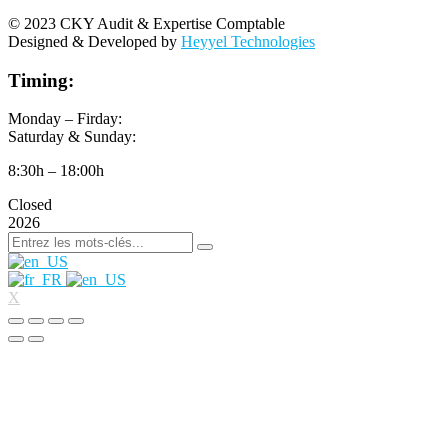
© 2023 CKY Audit & Expertise Comptable
Designed & Developed by
Heyyel Technologies
Timing:
Monday – Firday:
Saturday & Sunday:
8:30h – 18:00h
Closed
2026
X