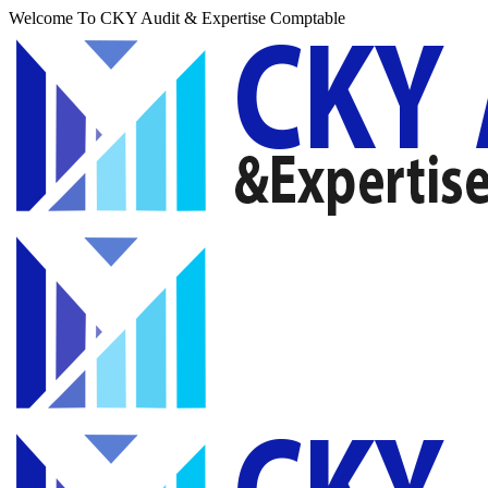
Welcome To CKY Audit & Expertise Comptable