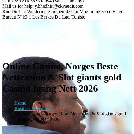
Call Us: +216 55 970 094
(Sat - Thursday)
Mail us for help:
y.khedhiri@ckyaudit.com
Rue Du Lac Windermere Immeuble Dar Maghrebie
3eme Etage
Bureau N°b3.1 Les Berges Du Lac, Tunisie
Online Casino, Norges Beste
Nettcasino & Slot giants gold
Casino Igang Nett 2026
Home
Business & Strategy
Online Casino, Norges Beste Nettcasino & Slot giants gold
Casino Igang Nett 2026