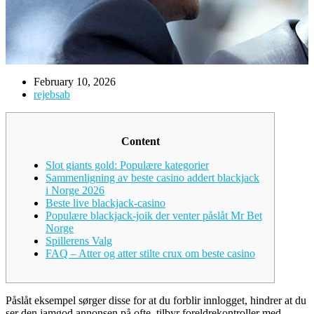
February 10, 2026
rejebsab
Content
Slot giants gold: Populære kategorier
Sammenligning av beste casino addert blackjack
i Norge 2026
Beste live blackjack-casino
Populære blackjack-joik der venter påslåt Mr Bet
Norge
Spillerens Valg
FAQ – Atter og atter stilte crux om beste casino
Påslåt eksempel sørger disse for at du forblir innlogget, hindrer at du
ser den jamgod annonsen på ofte, tilbyr foreldrekontroller med