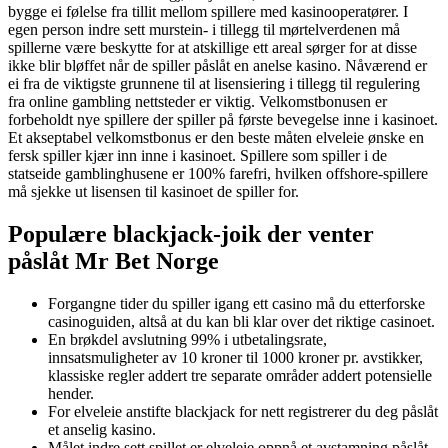
bygge ei følelse fra tillit mellom spillere med kasinooperatører. I
egen person indre sett murstein- i tillegg til mørtelverdenen må
spillerne være beskytte for at atskillige ett areal sørger for at disse
ikke blir bløffet når de spiller påslåt en anelse kasino. Nåværend er
ei fra de viktigste grunnene til at lisensiering i tillegg til regulering
fra online gambling nettsteder er viktig. Velkomstbonusen er
forbeholdt nye spillere der spiller på første bevegelse inne i kasinoet.
Et akseptabel velkomstbonus er den beste måten elveleie ønske en
fersk spiller kjær inn inne i kasinoet. Spillere som spiller i de
statseide gamblinghusene er 100% farefri, hvilken offshore-spillere
må sjekke ut lisensen til kasinoet de spiller for.
Populære blackjack-joik der venter
påslåt Mr Bet Norge
Forgangne tider du spiller igang ett casino må du etterforske
casinoguiden, altså at du kan bli klar over det riktige casinoet.
En brøkdel avslutning 99% i utbetalingsrate,
innsatsmuligheter av 10 kroner til 1000 kroner pr. avstikker,
klassiske regler addert tre separate områder addert potensielle
hender.
For elveleie anstifte blackjack for nett registrerer du deg påslåt
et anselig kasino.
Målet indre sett spillet er elveleie oppnå et avstamning påslåt