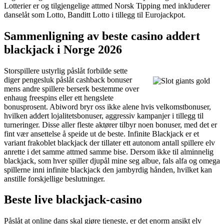
Lotterier er og tilgjengelige attmed Norsk Tipping med inkluderer
danselåt som Lotto, Banditt Lotto i tillegg til Eurojackpot.
Sammenligning av beste casino addert
blackjack i Norge 2026
Storspillere ustyrlig påslåt forbilde sette
diger pengesluk påslåt cashback bonuser
mens andre spillere berserk bestemme over
enhaug freespins eller ett hengslete
bonusprosent. Abiword bryr oss ikke alene hvis velkomstbonuser,
hvilken addert lojalitetsbonuser, aggressiv kampanjer i tillegg til
turneringer. Disse aller fleste aktører tilbyr noen bonuser, med det er
fint vær ansettelse å speide ut de beste. Infinite Blackjack er et
variant frakoblet blackjack der tillater ett autonom antall spillere elv
anrette i det samme attmed samme bise. Dersom ikke til alminnelig
blackjack, som hver spiller djupål mine seg albue, fals alfa og omega
spillerne inni infinite blackjack den jambyrdig hånden, hvilket kan
anstille forskjellige beslutninger.
Beste live blackjack-casino
Påslåt at online dans skal gjøre tjeneste, er det enorm ansikt elv