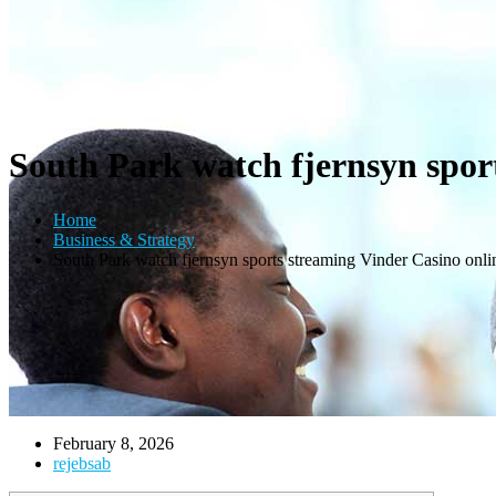
South Park watch fjernsyn spor
Home
Business & Strategy
South Park watch fjernsyn sports streaming Vinder Casino onli
February 8, 2026
rejebsab