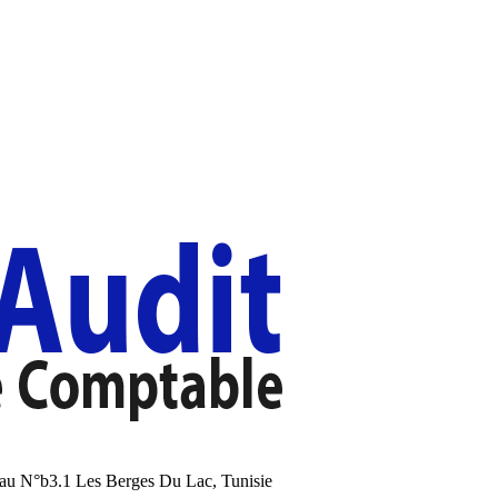
au N°b3.1 Les Berges Du Lac, Tunisie