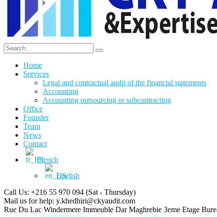
Home
Services
Legal and contractual audit of the financial statements
Accounting
Accounting outsourcing or subcontracting
Office
Founder
Team
News
Contact
French
English
Call Us: +216 55 970 094
(Sat - Thursday)
Mail us for help:
y.khedhiri@ckyaudit.com
Rue Du Lac Windermere Immeuble Dar Maghrebie
3eme Etage Bure