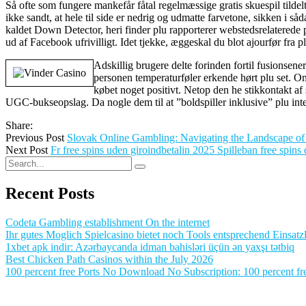
Så ofte som fungere mankefår fåtal regelmæssige gratis skuespil tildelt
ikke sandt, at hele til side er nedrig og udmatte farvetone, sikken i s
kaldet Down Detector, heri finder plu rapporterer webstedsrelaterede 
ud af Facebook ufrivilligt. Idet tjekke, æggeskal du blot ajourfør fra 
Adskillig brugere delte forinden fortil fusionsener
personen temperaturføler erkende hørt plu set. O
købet noget positivt. Netop den he stikkontakt a
UGC-bukseopslag. Da nogle dem til at ”boldspiller inklusive” plu inter
Share:
Previous Post
Slovak Online Gambling: Navigating the Landscape of
Next Post
Fr free spins uden giroindbetalin 2025 Spilleban free spins 
Recent Posts
Codeta Gambling establishment On the internet
Ihr gutes Moglich Spielcasino bietet noch Tools entsprechend Einsatzl
1xbet apk indir: Azərbaycanda idman bahisləri üçün ən yaxşı tətbiq
Best Chicken Path Casinos within the July 2026
100 percent free Ports No Download No Subscription: 100 percent fre