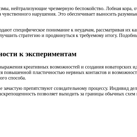
измы, нейтрализующие чрезмерную беспокойство. Лобная кора, о
без чувственного нарушения. Это обеспечивает выносить разумн
дают специфическое понимание к неудачам, рассматривая их как
лучшить стратегию и продвинуться к требуемому итогу. Подобны
ности к экспериментам
ыражения креативных возможностей и создания новаторских иде
йся повышенной пластичностью нервных контактов и возможнос
ого способа.
ые зачастую препятствуют созидательному процессу. Индивид д
аскрепощенность позволяет выходить за границы обычных схем 
в