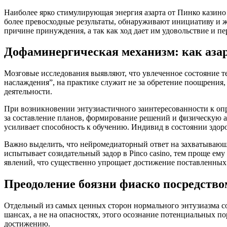
Наиболее ярко стимулирующая энергия азарта от Пинко казин
более превосходные результаты, обнаруживают инициативу и 
причине принуждения, а так как ход дает им удовольствие и 
Дофаминергическая механизм: как азар
Мозговые исследования выявляют, что увлеченное состояние 
наслаждения”, на практике служит не за обретение поощрения
деятельности.
При возникновении энтузиастичного заинтересованности к опр
за составление планов, формирование решений и физическую а
усиливает способность к обучению. Индивид в состоянии здоров
Важно выделить, что нейромедиаторный ответ на захватывающ
испытывает созидательный задор в Pinco casino, тем проще ем
явлений, что существенно упрощает достижение поставленных
Преодоление боязни фиаско посредство
Отдельный из самых ценных сторон нормального энтузиазма со
шансах, а не на опасностях, этого осознание потенциальных 
достижению.