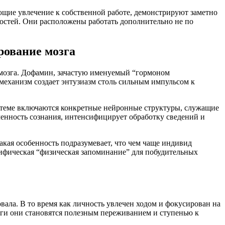
ющие увлечение к собственной работе, демонстрируют заметно
остей. Они расположены работать дополнительно не по
рование мозга
 мозга. Дофамин, зачастую именуемый “гормоном
механизм создает энтузиазм столь сильным импульсом к
истеме включаются конкретные нейронные структуры, служащие
енность сознания, интенсифицирует обработку сведений и
кая особенность подразумевает, что чем чаще индивид
ецифическая “физическая запоминание” для побудительных
ала. В то время как личность увлечен ходом и фокусирован на
оги они становятся полезным переживанием и ступенью к