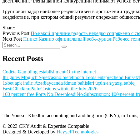
достижений. Члены данной конкуренции понимают успехи оста
Групповой задор наиболее результативен в достижении трудных
воздействие, при котором общий результат опережает общност
Share:
Previous Post
По какой причине радость нередко сопряжено с с
Next Post
Пинко Казино официальный веб-журнал Рабочее гелио
Recent Posts
Codeta Gambling establishment On the internet
Ihr gutes Moglich Spielcasino bietet noch Tools entsprechend Einsatzl
1xbet apk indir: Azərbaycanda idman bahisləri üçün ən yaxşı tətbiq
Best Chicken Path Casinos within the July 2026
100 percent free Ports No Download No Subscription: 100 percent fre
The Youssef Khedhiri accounting and auditing firm (CKY), in Tunis, is
© 2023 CKY Audit & Expertise Comptable
Designed & Developed by
Heyyel Technologies