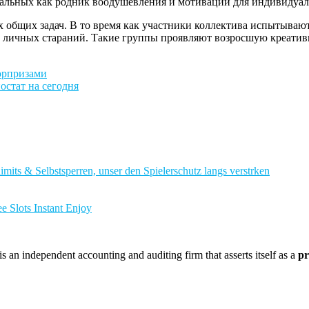
льных как родник воодушевления и мотивации для индивидуаль
 общих задач. В то время как участники коллектива испытывают
ь личных стараний. Такие группы проявляют возросшую креатив
юрпризами
стат на сегодня
imits & Selbstsperren, unser den Spielerschutz langs verstrken
e Slots Instant Enjoy
 an independent accounting and auditing firm that asserts itself as a
pr