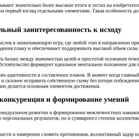
ывают значительно более высокие итоги в тестах на изобретате
а первый взгляд отдельными элементами. Такая особенность де
ельный заинтересованность к исходу
слов в захватывающую игру, где любой этап в направлении при
дения плану и обеспечивает поддерживать высокий объем силы на
ть баланс между значимостью целей и простотой осознания тече
 обстоятельство формирует идеальное ментальное положение для
ию адаптивности в составлении планов. В момент когда главный
и склонен исправить собственную схему без потери побуждения
нию делается основным элементом достижения.
 конкуренция и формирование умений
ндивидуальном развитии и формировании межличностных навыков
о персональных результатов, но и суммарного степени коллекти
висти и намерении сломить противников, коллективный задор н