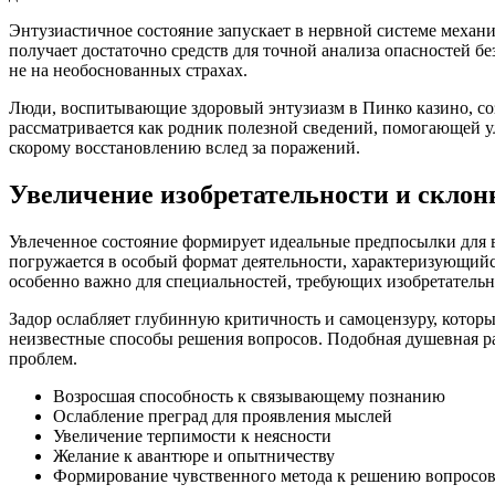
Энтузиастичное состояние запускает в нервной системе механ
получает достаточно средств для точной анализа опасностей 
не на необоснованных страхах.
Люди, воспитывающие здоровый энтузиазм в Пинко казино, соз
рассматривается как родник полезной сведений, помогающей у
скорому восстановлению вслед за поражений.
Увеличение изобретательности и склон
Увлеченное состояние формирует идеальные предпосылки для в
погружается в особый формат деятельности, характеризующи
особенно важно для специальностей, требующих изобретательн
Задор ослабляет глубинную критичность и самоцензуру, котор
неизвестные способы решения вопросов. Подобная душевная р
проблем.
Возросшая способность к связывающему познанию
Ослабление преград для проявления мыслей
Увеличение терпимости к неясности
Желание к авантюре и опытничеству
Формирование чувственного метода к решению вопросо