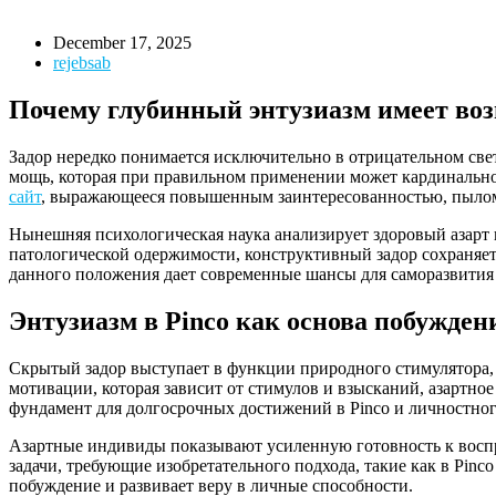
December 17, 2025
rejebsab
Почему глубинный энтузиазм имеет воз
Задор нередко понимается исключительно в отрицательном све
мощь, которая при правильном применении может кардинально
сайт
, выражающееся повышенным заинтересованностью, пылом и
Нынешняя психологическая наука анализирует здоровый азарт
патологической одержимости, конструктивный задор сохраняет
данного положения дает современные шансы для саморазвития 
Энтузиазм в Pinco как основа побужден
Скрытый задор выступает в функции природного стимулятора, 
мотивации, которая зависит от стимулов и взысканий, азартно
фундамент для долгосрочных достижений в Pinco и личностног
Азартные индивиды показывают усиленную готовность к воспр
задачи, требующие изобретательного подхода, такие как в Pin
побуждение и развивает веру в личные способности.