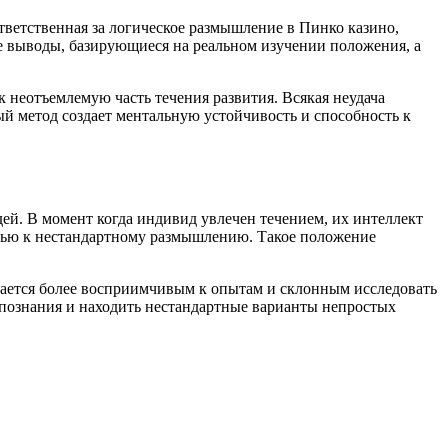
тветственная за логическое размышление в Пинко казино,
ые выводы, базирующиеся на реальном изучении положения, а
 неотъемлемую часть течения развития. Всякая неудача
й метод создает ментальную устойчивость и способность к
й. В момент когда индивид увлечен течением, их интеллект
тью к нестандартному размышлению. Такое положение
елается более восприимчивым к опытам и склонным исследовать
познания и находить нестандартные варианты непростых