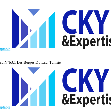
au N°b3.1 Les Berges Du Lac, Tunisie