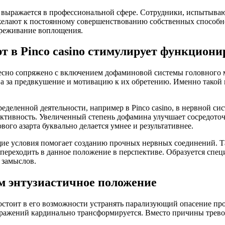
о выражается в профессиональной сфере. Сотрудники, испытыва
желают к постоянному совершенствованию собственных способн
переживание воплощения.
т в Pinco casino стимулирует функциони
тесно сопряжено с включением дофаминовой системы головного
, а за предвкушение и мотивацию к их обретению. Именно такой 
еделенной деятельности, например в Pinco casino, в нервной с
ктивность. Увеличенный степень дофамина улучшает сосредоточ
ого азарта буквально делается умнее и результативнее.
ие условия помогает созданию прочных нервных соединений. Та
у переходить в данное положение в перспективе. Образуется сп
 замыслов.
м энтузиастичное положение
стоит в его возможности устранять парализующий опасение пров
поражений кардинально трансформируется. Вместо причины трев