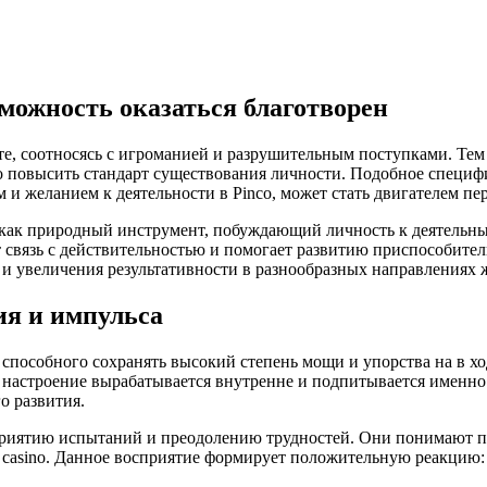
можность оказаться благотворен
те, соотносясь с игроманией и разрушительным поступками. Те
 повысить стандарт существования личности. Подобное специф
 желанием к деятельности в Pinco, может стать двигателем пер
 как природный инструмент, побуждающий личность к деятельны
 связь с действительностью и помогает развитию приспособите
и увеличения результативности в разнообразных направлениях 
ия и импульса
способного сохранять высокий степень мощи и упорства на в хо
е настроение вырабатывается внутренне и подпитывается именно
о развития.
иятию испытаний и преодолению трудностей. Они понимают пом
co casino. Данное восприятие формирует положительную реакцию