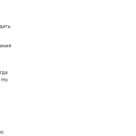
дить
тения
гда
 Но
но