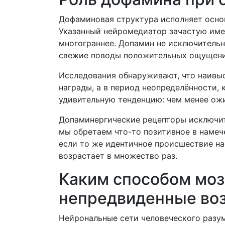
Дофаминовая структура исполняет осно
Указанный нейромедиатор зачастую име
многограннее. Допамин не исключительн
свежие поводы положительных ощущени
Исследования обнаруживают, что наивы
награды, а в период неопределённости, 
удивительную тенденцию: чем менее ожи
Допаминергические рецепторы исключит
мы обретаем что-то позитивное в намеч
если то же идентичное происшествие на
возрастает в множество раз.
Каким способом моз
непредвиденные во
Нейрональные сети человеческого разу