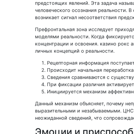
предстоящих явлений. Эта задача назы
человеческого осознания реальности. В 
возникает сигнал несоответствия предс
Префронтальная зона исследует прихо
моделями реальности. Когда фиксирует
концентрации и освоения. казино рокс 
личных концепций о реальности.
Рецепторная информация поступает
Происходит начальная переработка
Сведения сравниваются с сущест
При фиксации различия активируе
Инициируется механизм аффективн
Данный механизм объясняет, почему не
выразительными и незабываемыми. ЦНС 
неожиданной сведений, что сопровожда
Эмоции и приспособ