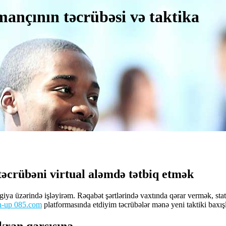
ançının təcrübəsi və taktika
crübəni virtual aləmdə tətbiq etmək
iya üzərində işləyirəm. Rəqabət şərtlərində vaxtında qərar vermək, stat
n-up 085.соm
platformasında etdiyim təcrübələr mənə yeni taktiki baxışl
kran qarşısına