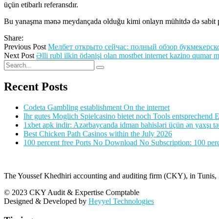
üçün etibarlı referansdır.
Bu yanaşma mənə meydançada olduğu kimi onlayn mühitdə də sabit per
Share:
Previous Post
Мелбет открыто сейчас: полный обзор букмекерск
Next Post
Əlli rubl ilkin ödənişi olan mostbet internet kazino qumar 
Recent Posts
Codeta Gambling establishment On the internet
Ihr gutes Moglich Spielcasino bietet noch Tools entsprechend Ei
1xbet apk indir: Azərbaycanda idman bahisləri üçün ən yaxşı tə
Best Chicken Path Casinos within the July 2026
100 percent free Ports No Download No Subscription: 100 perce
The Youssef Khedhiri accounting and auditing firm (CKY), in Tunis, is
© 2023 CKY Audit & Expertise Comptable
Designed & Developed by
Heyyel Technologies