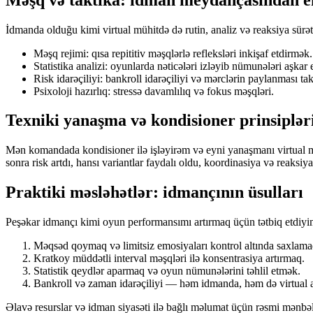
İdmanda olduğu kimi virtual mühitdə də rutin, analiz və reaksiya sürət
Məşq rejimi: qısa repititiv məşqlərlə refleksləri inkişaf etdirmək.
Statistika analizi: oyunlarda nəticələri izləyib nümunələri aşkar
Risk idarəçiliyi: bankroll idarəçiliyi və mərclərin paylanması tak
Psixoloji hazırlıq: stressə davamlılıq və fokus məşqləri.
Texniki yanaşma və kondisioner prinsiplər
Mən komandada kondisioner ilə işləyirəm və eyni yanaşmanı virtual m
sonra risk artdı, hansı variantlar faydalı oldu, koordinasiya və reaksi
Praktiki məsləhətlər: idmançının üsulları
Peşəkar idmançı kimi oyun performansımı artırmaq üçün tətbiq etdiyim
Məqsəd qoymaq və limitsiz emosiyaları kontrol altında saxlama
Kratkoy müddətli interval məşqləri ilə konsentrasiya artırmaq.
Statistik qeydlər aparmaq və oyun nümunələrini təhlil etmək.
Bankroll və zaman idarəçiliyi — həm idmanda, həm də virtual ar
Əlavə resurslar və idman siyasəti ilə bağlı məlumat üçün rəsmi mənb