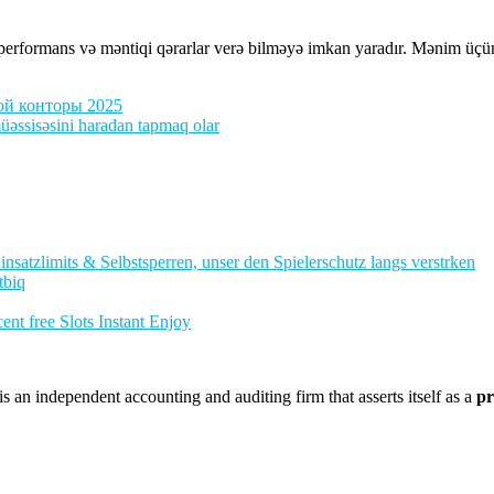
formans və məntiqi qərarlar verə bilməyə imkan yaradır. Mənim üçün ə
ой конторы 2025
müəssisəsini haradan tapmaq olar
nsatzlimits & Selbstsperren, unser den Spielerschutz langs verstrken
tbiq
nt free Slots Instant Enjoy
 an independent accounting and auditing firm that asserts itself as a
pr