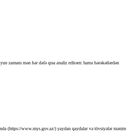
yun zamanı mən hər dəfə qısa analiz edirəm: hansı hərəkətlərdən
ında (https://www.mys.gov.az/) yayılan qaydalar və tövsiyələr mənim