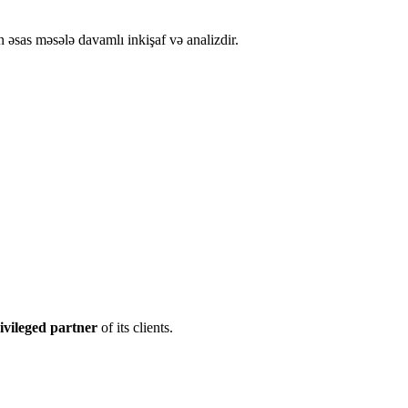
sas məsələ davamlı inkişaf və analizdir.
ivileged partner
of its clients.