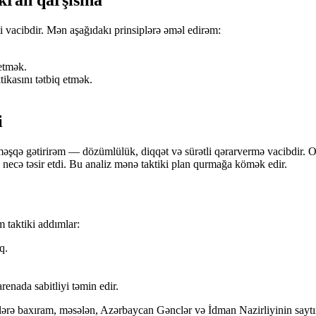
i vacibdir. Mən aşağıdakı prinsiplərə əməl edirəm:
 etmək.
tikasını tətbiq etmək.
i
əşqə gətirirəm — dözümlülük, diqqət və sürətli qərarvermə vacibdir. O
ya necə təsir etdi. Bu analiz mənə taktiki plan qurmağa kömək edir.
 taktiki addımlar:
q.
enada sabitliyi təmin edir.
ələrə baxıram, məsələn, Azərbaycan Gənclər və İdman Nazirliyinin sayt