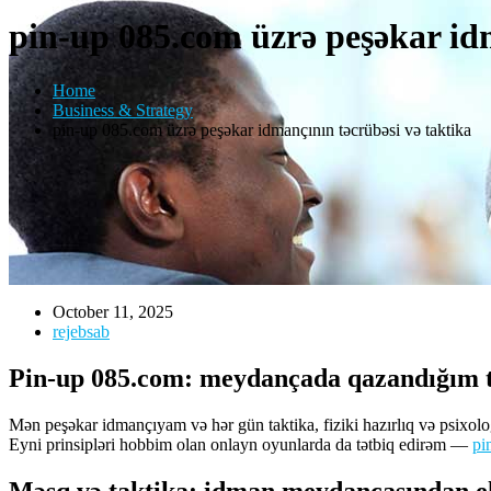
pin-up 085.com üzrə peşəkar idm
Home
Business & Strategy
pin-up 085.com üzrə peşəkar idmançının təcrübəsi və taktika
October 11, 2025
rejebsab
Pin-up 085.com: meydançada qazandığım tə
Mən peşəkar idmançıyam və hər gün taktika, fiziki hazırlıq və psixolog
Eyni prinsipləri hobbim olan onlayn oyunlarda da tətbiq edirəm —
pi
Məşq və taktika: idman meydançasından e