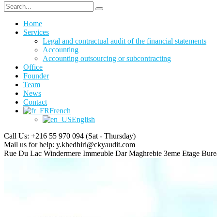
Home
Services
Legal and contractual audit of the financial statements
Accounting
Accounting outsourcing or subcontracting
Office
Founder
Team
News
Contact
French
English
Call Us: +216 55 970 094
(Sat - Thursday)
Mail us for help:
y.khedhiri@ckyaudit.com
Rue Du Lac Windermere Immeuble Dar Maghrebie
3eme Etage Bure