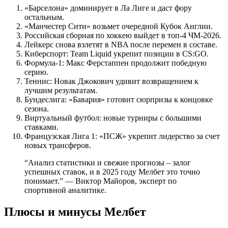
«Барселона» доминирует в Ла Лиге и даст фору
остальным.
«Манчестер Сити» возьмет очередной Кубок Англии.
Российская сборная по хоккею выйдет в топ-4 ЧМ-2026.
Лейкерс снова взлетят в NBA после перемен в составе.
Киберспорт: Team Liquid укрепит позиции в CS:GO.
Формула-1: Макс Ферстаппен продолжит победную
серию.
Теннис: Новак Джокович удивит возвращением к
лучшим результатам.
Бундеслига: «Бавария» готовит сюрпризы к концовке
сезона.
Виртуальный футбол: новые турниры с большими
ставками.
Французская Лига 1: «ПСЖ» укрепит лидерство за счет
новых трансферов.
“Анализ статистики и свежие прогнозы – залог
успешных ставок, и в 2025 году Мелбет это точно
понимает.” — Виктор Майоров, эксперт по
спортивной аналитике.
Плюсы и минусы Мелбет