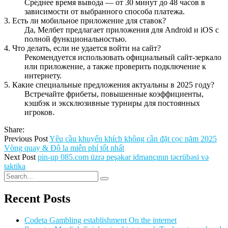
Среднее время вывода — от 30 минут до 48 часов в
зависимости от выбранного способа платежа.
3. Есть ли мобильное приложение для ставок?
Да, Мелбет предлагает приложения для Android и iOS с
полной функциональностью.
4. Что делать, если не удается войти на сайт?
Рекомендуется использовать официальный сайт-зеркало
или приложение, а также проверить подключение к
интернету.
5. Какие специальные предложения актуальны в 2025 году?
Встречайте фрибеты, повышенные коэффициенты,
кэшбэк и эксклюзивные турниры для постоянных
игроков.
Share:
Previous Post
Yêu cầu khuyến khích không cần đặt cọc năm 2025
Vòng quay & Đô la miễn phí tốt nhất
Next Post
pin-up 085.com üzrə peşəkar idmançının təcrübəsi və
taktika
Recent Posts
Codeta Gambling establishment On the internet