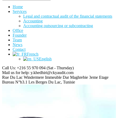
Home
Services
Legal and contractual audit of the financial statements
Accounting
Accounting outsourcing or subcontracting
Office
Founder
Team
News
Contact
French
English
Call Us: +216 55 970 094
(Sat - Thursday)
Mail us for help:
y.khedhiri@ckyaudit.com
Rue Du Lac Windermere Immeuble Dar Maghrebie
3eme Etage
Bureau N°b3.1 Les Berges Du Lac, Tunisie