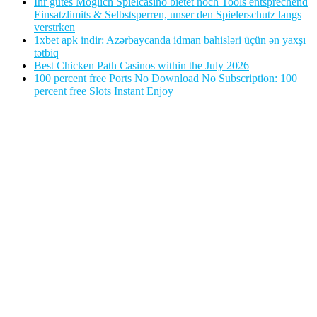
Ihr gutes Moglich Spielcasino bietet noch Tools entsprechend
Einsatzlimits & Selbstsperren, unser den Spielerschutz langs
verstrken
1xbet apk indir: Azərbaycanda idman bahisləri üçün ən yaxşı
tətbiq
Best Chicken Path Casinos within the July 2026
100 percent free Ports No Download No Subscription: 100
percent free Slots Instant Enjoy