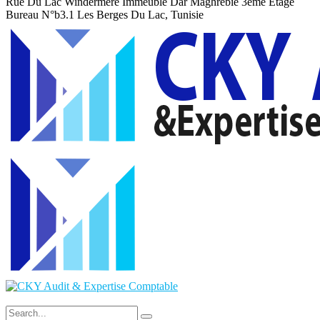
Rue Du Lac Windermere Immeuble Dar Maghrebie
3eme Etage
Bureau N°b3.1 Les Berges Du Lac, Tunisie