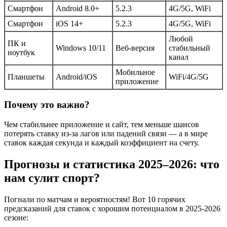
Смартфон
Android 8.0+
5.2.3
4G/5G, WiFi
Смартфон
iOS 14+
5.2.3
4G/5G, WiFi
Любой
ПК и
Windows 10/11
Веб-версия
стабильный
ноутбук
канал
Мобильное
Планшеты
Android/iOS
WiFi/4G/5G
приложение
Почему это важно?
Чем стабильнее приложение и сайт, тем меньше шансов
потерять ставку из-за лагов или падений связи — а в мире
ставок каждая секунда и каждый коэффициент на счету.
Прогнозы и статистика 2025–2026: что
нам сулит спорт?
Погнали по матчам и вероятностям! Вот 10 горячих
предсказаний для ставок с хорошим потенциалом в 2025-2026
сезоне: