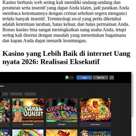
Kasino berbasis web sering kali memiliki undang-undang dan
peraturan serta insentif yang dapat Anda klaim, jadi pastikan Anda
membaca ketentuannya dengan cermat sebelum segera mengunci
terlalu banyak insentif. Terminologi awal yang perlu diketahui
adalah ketentuan taruhan, batas keluar, dan batas permainan Anda.
Bonus kasino bisa sangat meningkatkan uang usaha Anda, tetapi
sering kali disertai dengan masalah yang menentukan bagaimana
dan kapan Anda dapat menarik keuntungan.
Kasino yang Lebih Baik di internet Uang
nyata 2026: Realisasi Eksekutif