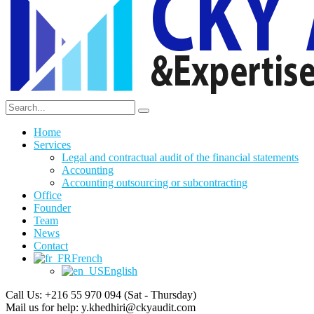
Home
Services
Legal and contractual audit of the financial statements
Accounting
Accounting outsourcing or subcontracting
Office
Founder
Team
News
Contact
French
English
Call Us: +216 55 970 094
(Sat - Thursday)
Mail us for help:
y.khedhiri@ckyaudit.com