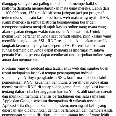
dianggap sebagai cara paling mudah untuk memperbaiki sampel
platform daripada mempertaruhkan mata uang mereka. Lebih dari
1.100.000 port, 150+ eksklusif serta jaringan jackpot progresif
terkemuka salah satu kasino berbasis web mata uang nyata di AS.
Kami memeriksa semua platform berlangganan besar dan
mempersempitnya menjadi tujuh kasino online uang nyata yang
akan sepadan dengan waktu dan usaha Anda saat ini. Untuk
memastikan pertahanan Anda saat berjudi online, pilih kasino yang
memiliki pengkodean SSL, RNG resmi, dan Anda akan memiliki
langkah keamanan yang kuat seperti 2FA. Karena keterbatasan
fungsi bermain dan Anda dapat mengakses informasi misalnya
pemain Kasino, peserta dapat menikmati rasa perjudian online yang
aman dan memuaskan.
Program yang di-sideload atau tautan situs web dari sumber tidak
resmi melupakan inspeksi tempat penampungan individu
sepenuhnya. Artinya pengkodean SSL, konfirmasi label melalui
pemeriksaan KYC, keuangan pengguna terpisah, dan Anda akan
memformalkan RNG di setiap video game. Semua aplikasi kasino
tentang daftar coba berlangganan karena You.S. ahli taruhan daerah
dan mungkin meminta analisis perlindungan dari satu sama lain
Apple dan Google sebelum ditempatkan di wilayah tersebut.
Aplikasi setia dioptimalkan untuk sistem, menangani kelas yang
diperpanjang dibandingkan dengan perlambatan dan memberi Anda
penggunaan setoran, distribusi, dan pencatatan insentif yang lebih