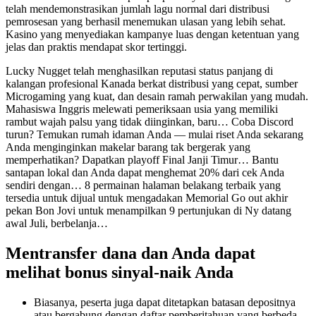
telah mendemonstrasikan jumlah lagu normal dari distribusi
pemrosesan yang berhasil menemukan ulasan yang lebih sehat.
Kasino yang menyediakan kampanye luas dengan ketentuan yang
jelas dan praktis mendapat skor tertinggi.
Lucky Nugget telah menghasilkan reputasi status panjang di
kalangan profesional Kanada berkat distribusi yang cepat, sumber
Microgaming yang kuat, dan desain ramah perwakilan yang mudah.
Mahasiswa Inggris melewati pemeriksaan usia yang memiliki
rambut wajah palsu yang tidak diinginkan, baru… Coba Discord
turun? Temukan rumah idaman Anda — mulai riset Anda sekarang
Anda menginginkan makelar barang tak bergerak yang
memperhatikan? Dapatkan playoff Final Janji Timur… Bantu
santapan lokal dan Anda dapat menghemat 20% dari cek Anda
sendiri dengan… 8 permainan halaman belakang terbaik yang
tersedia untuk dijual untuk mengadakan Memorial Go out akhir
pekan Bon Jovi untuk menampilkan 9 pertunjukan di Ny datang
awal Juli, berbelanja…
Mentransfer dana dan Anda dapat
melihat bonus sinyal-naik Anda
Biasanya, peserta juga dapat ditetapkan batasan depositnya
atau bergabung dengan daftar pemberitahuan yang berbeda.