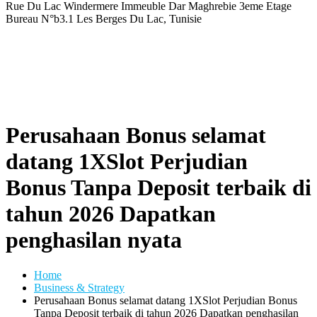
Rue Du Lac Windermere Immeuble Dar Maghrebie
3eme Etage
Bureau N°b3.1 Les Berges Du Lac, Tunisie
Perusahaan Bonus selamat
datang 1XSlot Perjudian
Bonus Tanpa Deposit terbaik di
tahun 2026 Dapatkan
penghasilan nyata
Home
Business & Strategy
Perusahaan Bonus selamat datang 1XSlot Perjudian Bonus
Tanpa Deposit terbaik di tahun 2026 Dapatkan penghasilan