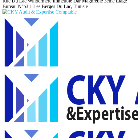
Rue Du Lac Windermere Immeuble Dar Maghrebie
3eme Etage
Bureau N°b3.1 Les Berges Du Lac, Tunisie