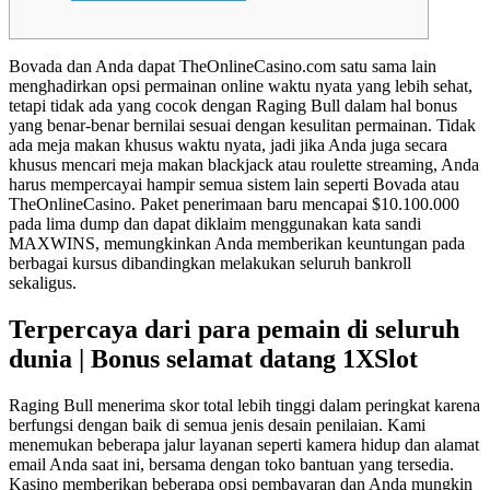
Bovada dan Anda dapat TheOnlineCasino.com satu sama lain
menghadirkan opsi permainan online waktu nyata yang lebih sehat,
tetapi tidak ada yang cocok dengan Raging Bull dalam hal bonus
yang benar-benar bernilai sesuai dengan kesulitan permainan. Tidak
ada meja makan khusus waktu nyata, jadi jika Anda juga secara
khusus mencari meja makan blackjack atau roulette streaming, Anda
harus mempercayai hampir semua sistem lain seperti Bovada atau
TheOnlineCasino.
Paket penerimaan baru mencapai $10.100.000
pada lima dump dan dapat diklaim menggunakan kata sandi
MAXWINS, memungkinkan Anda memberikan keuntungan pada
berbagai kursus dibandingkan melakukan seluruh bankroll
sekaligus.
Terpercaya dari para pemain di seluruh
dunia | Bonus selamat datang 1XSlot
Raging Bull menerima skor total lebih tinggi dalam peringkat karena
berfungsi dengan baik di semua jenis desain penilaian. Kami
menemukan beberapa jalur layanan seperti kamera hidup dan alamat
email Anda saat ini, bersama dengan toko bantuan yang tersedia.
Kasino memberikan beberapa opsi pembayaran dan Anda mungkin