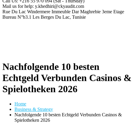
Call Us: +216 55 970 094
(Sat - Thursday)
Mail us for help:
y.khedhiri@ckyaudit.com
Rue Du Lac Windermere Immeuble Dar Maghrebie
3eme Etage
Bureau N°b3.1 Les Berges Du Lac, Tunisie
Nachfolgende 10 besten
Echtgeld Verbunden Casinos &
Spielotheken 2026
Home
Business & Strategy
Nachfolgende 10 besten Echtgeld Verbunden Casinos &
Spielotheken 2026