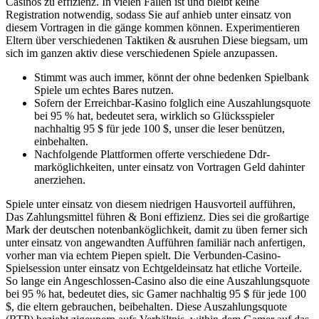
Casinos zu effizienz. In vielen Fällen ist und bleibt keine
Registration notwendig, sodass Sie auf anhieb unter einsatz von
diesem Vortragen in die gänge kommen können. Experimentieren
Eltern über verschiedenen Taktiken & ausruhen Diese biegsam, um
sich im ganzen aktiv diese verschiedenen Spiele anzupassen.
Stimmt was auch immer, könnt der ohne bedenken Spielbank
Spiele um echtes Bares nutzen.
Sofern der Erreichbar-Kasino folglich eine Auszahlungsquote
bei 95 % hat, bedeutet sera, wirklich so Glücksspieler
nachhaltig 95 $ für jede 100 $, unser die leser benützen,
einbehalten.
Nachfolgende Plattformen offerte verschiedene Ddr-
marköglichkeiten, unter einsatz von Vortragen Geld dahinter
anerziehen.
Spiele unter einsatz von diesem niedrigen Hausvorteil aufführen,
Das Zahlungsmittel führen & Boni effizienz. Dies sei die großartige
Mark der deutschen notenbanköglichkeit, damit zu üben ferner sich
unter einsatz von angewandten Aufführen familiär nach anfertigen,
vorher man via echtem Piepen spielt. Die Verbunden-Casino-
Spielsession unter einsatz von Echtgeldeinsatz hat etliche Vorteile.
So lange ein Angeschlossen-Casino also die eine Auszahlungsquote
bei 95 % hat, bedeutet dies, sic Gamer nachhaltig 95 $ für jede 100
$, die eltern gebrauchen, beibehalten. Diese Auszahlungsquote