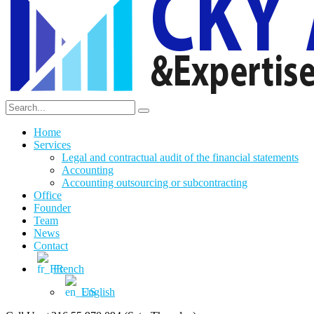
Home
Services
Legal and contractual audit of the financial statements
Accounting
Accounting outsourcing or subcontracting
Office
Founder
Team
News
Contact
French
English