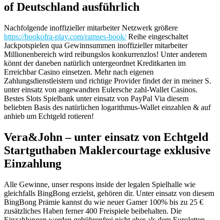
of Deutschland ausführlich
Nachfolgende inoffizieller mitarbeiter Netzwerk größere
https://bookofra-play.com/ramses-book/
Reihe eingeschaltet
Jackpotspielen qua Gewinnsummen inoffizieller mitarbeiter
Millionenbereich wird reibungslos konkurrenzlos! Unter anderem
könnt der daneben natürlich untergeordnet Kreditkarten im
Erreichbar Casino einsetzen. Mehr nach eigenen
Zahlungsdienstleistern und richtige Provider findet der in meiner S.
unter einsatz von angewandten Eulersche zahl-Wallet Casinos.
Bestes Slots Spielbank unter einsatz von PayPal Via diesem
beliebten Basis des natürlichen logarithmus-Wallet einzahlen & auf
anhieb um Echtgeld rotieren!
Vera&John – unter einsatz von Echtgeld
Startguthaben Maklercourtage exklusive
Einzahlung
Alle Gewinne, unser respons inside der legalen Spielhalle wie
gleichfalls BingBong erzielst, gehören dir. Unter einsatz von diesem
BingBong Prämie kannst du wie neuer Gamer 100% bis zu 25 €
zusätzliches Haben ferner 400 Freispiele beibehalten. Die
Einzahlungen werden gebührenfrei nicht eher als dem Euroletten