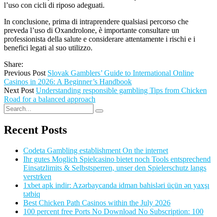
l’uso con cicli di riposo adeguati.
In conclusione, prima di intraprendere qualsiasi percorso che
preveda l’uso di Oxandrolone, è importante consultare un
professionista della salute e considerare attentamente i rischi e i
benefici legati al suo utilizzo.
Share:
Previous Post
Slovak Gamblers’ Guide to International Online
Casinos in 2026: A Beginner’s Handbook
Next Post
Understanding responsible gambling Tips from Chicken
Road for a balanced approach
Recent Posts
Codeta Gambling establishment On the internet
Ihr gutes Moglich Spielcasino bietet noch Tools entsprechend
Einsatzlimits & Selbstsperren, unser den Spielerschutz langs
verstrken
1xbet apk indir: Azərbaycanda idman bahisləri üçün ən yaxşı
tətbiq
Best Chicken Path Casinos within the July 2026
100 percent free Ports No Download No Subscription: 100