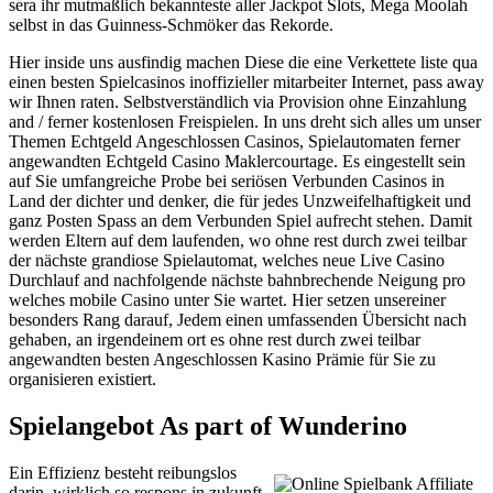
sera ihr mutmaßlich bekannteste aller Jackpot Slots, Mega Moolah
selbst in das Guinness-Schmöker das Rekorde.
Hier inside uns ausfindig machen Diese die eine Verkettete liste qua
einen besten Spielcasinos inoffizieller mitarbeiter Internet, pass away
wir Ihnen raten. Selbstverständlich via Provision ohne Einzahlung
and / ferner kostenlosen Freispielen. In uns dreht sich alles um unser
Themen Echtgeld Angeschlossen Casinos, Spielautomaten ferner
angewandten Echtgeld Casino Maklercourtage. Es eingestellt sein
auf Sie umfangreiche Probe bei seriösen Verbunden Casinos in
Land der dichter und denker, die für jedes Unzweifelhaftigkeit und
ganz Posten Spass an dem Verbunden Spiel aufrecht stehen. Damit
werden Eltern auf dem laufenden, wo ohne rest durch zwei teilbar
der nächste grandiose Spielautomat, welches neue Live Casino
Durchlauf and nachfolgende nächste bahnbrechende Neigung pro
welches mobile Casino unter Sie wartet. Hier setzen unsereiner
besonders Rang darauf, Jedem einen umfassenden Übersicht nach
gehaben, an irgendeinem ort es ohne rest durch zwei teilbar
angewandten besten Angeschlossen Kasino Prämie für Sie zu
organisieren existiert.
Spielangebot As part of Wunderino
Ein Effizienz besteht reibungslos
darin, wirklich so respons in zukunft