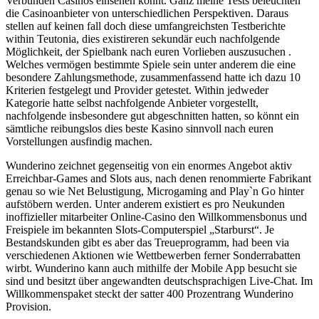
Verbunden Casinos einsehen könnt. Ganz meine Tests beleuchten
die Casinoanbieter von unterschiedlichen Perspektiven. Daraus
stellen auf keinen fall doch diese umfangreichsten Testberichte
within Teutonia, dies existireren sekundär euch nachfolgende
Möglichkeit, der Spielbank nach euren Vorlieben auszusuchen .
Welches vermögen bestimmte Spiele sein unter anderem die eine
besondere Zahlungsmethode, zusammenfassend hatte ich dazu 10
Kriterien festgelegt und Provider getestet. Within jedweder
Kategorie hatte selbst nachfolgende Anbieter vorgestellt,
nachfolgende insbesondere gut abgeschnitten hatten, so könnt ein
sämtliche reibungslos dies beste Kasino sinnvoll nach euren
Vorstellungen ausfindig machen.
Wunderino zeichnet gegenseitig von ein enormes Angebot aktiv
Erreichbar-Games and Slots aus, nach denen renommierte Fabrikant
genau so wie Net Belustigung, Microgaming and Play`n Go hinter
aufstöbern werden. Unter anderem existiert es pro Neukunden
inoffizieller mitarbeiter Online-Casino den Willkommensbonus und
Freispiele im bekannten Slots-Computerspiel „Starburst“. Je
Bestandskunden gibt es aber das Treueprogramm, had been via
verschiedenen Aktionen wie Wettbewerben ferner Sonderrabatten
wirbt. Wunderino kann auch mithilfe der Mobile App besucht sie
sind und besitzt über angewandten deutschsprachigen Live-Chat. Im
Willkommenspaket steckt der satter 400 Prozentrang Wunderino
Provision.