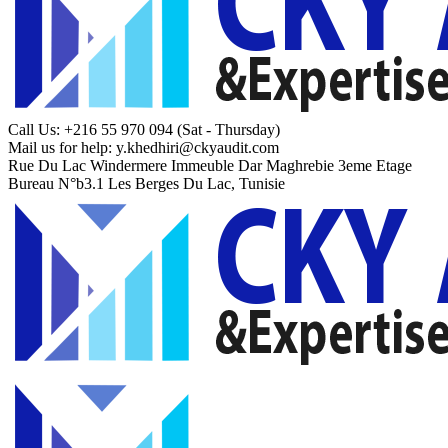
Call Us: +216 55 970 094
(Sat - Thursday)
Mail us for help:
y.khedhiri@ckyaudit.com
Rue Du Lac Windermere Immeuble Dar Maghrebie
3eme Etage
Bureau N°b3.1 Les Berges Du Lac, Tunisie