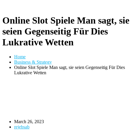
Online Slot Spiele Man sagt, sie
seien Gegenseitig Für Dies
Lukrative Wetten
Home
Business & Strategy
Online Slot Spiele Man sagt, sie seien Gegenseitig Für Dies
Lukrative Wetten
March 26, 2023
rejebsab