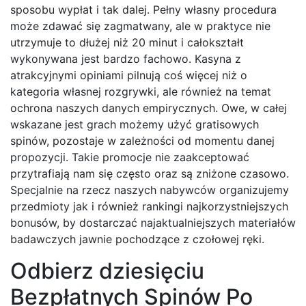
sposobu wypłat i tak dalej. Pełny własny procedura
może zdawać się zagmatwany, ale w praktyce nie
utrzymuje to dłużej niż 20 minut i całokształt
wykonywana jest bardzo fachowo. Kasyna z
atrakcyjnymi opiniami pilnują coś więcej niż o
kategoria własnej rozgrywki, ale również na temat
ochrona naszych danych empirycznych. Owe, w całej
wskazane jest grach możemy użyć gratisowych
spinów, pozostaje w zależności od momentu danej
propozycji. Takie promocje nie zaakceptować
przytrafiają nam się często oraz są zniżone czasowo.
Specjalnie na rzecz naszych nabywców organizujemy
przedmioty jak i również rankingi najkorzystniejszych
bonusów, by dostarczać najaktualniejszych materiałów
badawczych jawnie pochodzące z czołowej ręki.
Odbierz dziesięciu
Bezpłatnych Spinów Po