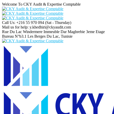
Welcome To CKY Audit & Expertise Comptable
Call Us: +216 55 970 094
(Sat - Thursday)
Mail us for help:
y.khedhiri@ckyaudit.com
Rue Du Lac Windermere Immeuble Dar Maghrebie
3eme Etage
Bureau N°b3.1 Les Berges Du Lac, Tunisie