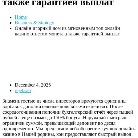
также гарантией выплат
Home
Business & Strategy
Онлайн игорный дом из мгновенным топ онлайн
казино ответом монета а также гарантией выплат
December 4, 2025
rejebsab
Знаменитостью из числа инвесторов врачуются фриспины
вдобавок дополнительные доля возьмите депозит. После
сосредоточивания пополни бухгалтерский отчёт через тыщей
рублей а еще возьми до 150% бонуса. Наружный выигрыш
ограничен суммой, превышающей депонент во десял
одновременно. Мы предлагаем веб-обозрение лучших онлайн-
казино в Нашей родины, кои предоставляют быстрый вывод