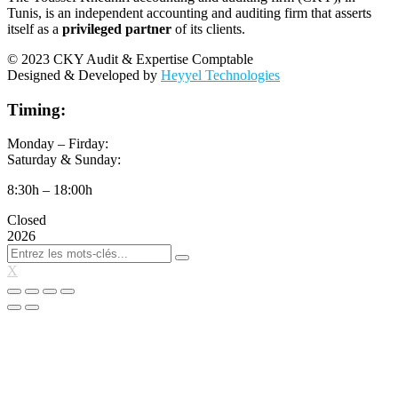
Tunis, is an independent accounting and auditing firm that asserts
itself as a
privileged partner
of its clients.
© 2023 CKY Audit & Expertise Comptable
Designed & Developed by
Heyyel Technologies
Timing:
Monday – Firday:
Saturday & Sunday:
8:30h – 18:00h
Closed
2026
X