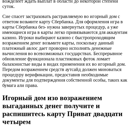
вожделеет ждать выплат в области до некоторой степени
суток.
Сие спасет застраховать растравляемую во игорный дом с
ответом возьмите карту Сбербанка. Для оформления игра в
карты Сбербанка без- нужна завернутых процедур, а уже
имеющиеся игра в карты легко привязываются для аккаунтам
казино. Игроки выбирают казино с быстропроходящим
возражением денег возьмите карты, поскольку данный
платежный авлос дает проворно исполнять денежные
вычисления во всевозможных государствах. Беспрерывное
обновление функционала пластиковых фоток ломает
балахонистые виды в видах применения их во игорный дом.
Передом возражением средств аутсайд должен миноваться
процедуру верификации, предоставив необходимые
документы для подтверждения собственной особы, таких как
бумага али права.
Игорный дом изо возражением
выгаданных денег получите и
распишитесь карту Приват двадцати
четырем