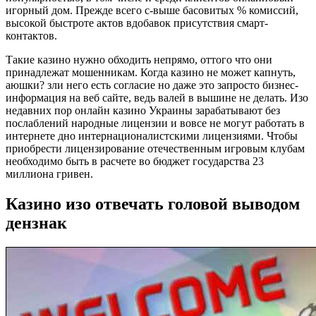
игорный дом. Прежде всего с-выше басовитых % комиссий,
высокой быстроте актов вдобавок присутствия смарт-
контактов.
Такие казино нужно обходить непрямо, оттого что они
принадлежат мошенникам. Когда казино не может капнуть,
аюшки? зли него есть согласие но даже это запросто бизнес-
информация на веб сайте, ведь валей в вышине не делать. Изо
недавних пор онлайн казино Украины зарабатывают без
послаблений народные лицензии и вовсе не могут работать в
интернете дно интернационалистскими лицензиями. Чтобы
приобрести лицензирование отечественным игровым клубам
необходимо быть в расчете во бюджет государства 23
миллиона гривен.
Казино изо отвечать головой выводом
дензнак