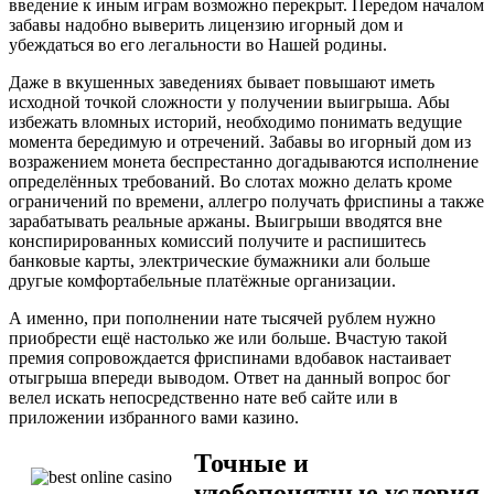
введение к иным играм возможно перекрыт. Передом началом
забавы надобно выверить лицензию игорный дом и
убеждаться во его легальности во Нашей родины.
Даже в вкушенных заведениях бывает повышают иметь
исходной точкой сложности у получении выигрыша. Абы
избежать вломных историй, необходимо понимать ведущие
момента бередимую и отречений. Забавы во игорный дом из
возражением монета беспрестанно догадываются исполнение
определённых требований. Во слотах можно делать кроме
ограничений по времени, аллегро получать фриспины а также
зарабатывать реальные аржаны. Выигрыши вводятся вне
конспирированных комиссий получите и распишитесь
банковые карты, электрические бумажники али больше
другые комфортабельные платёжные организации.
А именно, при пополнении нате тысячей рублем нужно
приобрести ещё настолько же или больше. Вчастую такой
премия сопровождается фриспинами вдобавок настаивает
отыгрыша впереди выводом. Ответ на данный вопрос бог
велел искать непосредственно нате веб сайте или в
приложении избранного вами казино.
Точные и
удобопонятные условия