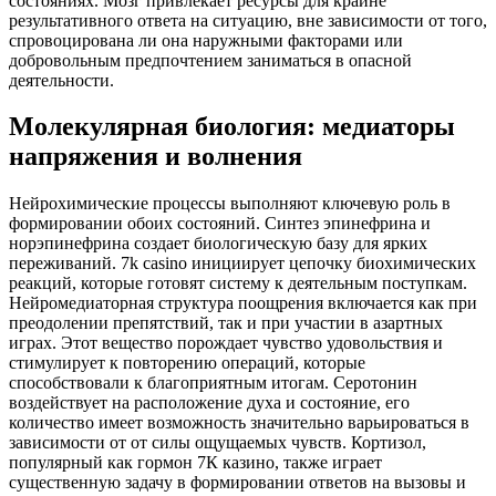
состояниях. Мозг привлекает ресурсы для крайне
результативного ответа на ситуацию, вне зависимости от того,
спровоцирована ли она наружными факторами или
добровольным предпочтением заниматься в опасной
деятельности.
Молекулярная биология: медиаторы
напряжения и волнения
Нейрохимические процессы выполняют ключевую роль в
формировании обоих состояний. Синтез эпинефрина и
норэпинефрина создает биологическую базу для ярких
переживаний. 7k casino инициирует цепочку биохимических
реакций, которые готовят систему к деятельным поступкам.
Нейромедиаторная структура поощрения включается как при
преодолении препятствий, так и при участии в азартных
играх. Этот вещество порождает чувство удовольствия и
стимулирует к повторению операций, которые
способствовали к благоприятным итогам. Серотонин
воздействует на расположение духа и состояние, его
количество имеет возможность значительно варьироваться в
зависимости от от силы ощущаемых чувств. Кортизол,
популярный как гормон 7К казино, также играет
существенную задачу в формировании ответов на вызовы и