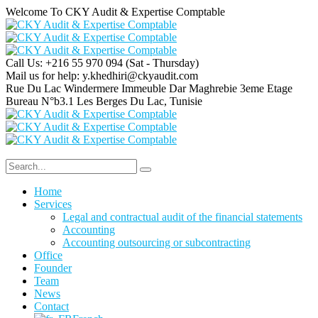
Welcome To CKY Audit & Expertise Comptable
Call Us: +216 55 970 094
(Sat - Thursday)
Mail us for help:
y.khedhiri@ckyaudit.com
Rue Du Lac Windermere Immeuble Dar Maghrebie
3eme Etage
Bureau N°b3.1 Les Berges Du Lac, Tunisie
Home
Services
Legal and contractual audit of the financial statements
Accounting
Accounting outsourcing or subcontracting
Office
Founder
Team
News
Contact