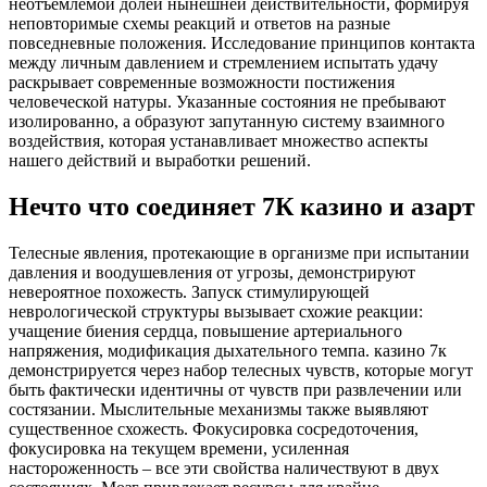
неотъемлемой долей нынешней действительности, формируя
неповторимые схемы реакций и ответов на разные
повседневные положения. Исследование принципов контакта
между личным давлением и стремлением испытать удачу
раскрывает современные возможности постижения
человеческой натуры. Указанные состояния не пребывают
изолированно, а образуют запутанную систему взаимного
воздействия, которая устанавливает множество аспекты
нашего действий и выработки решений.
Нечто что соединяет 7К казино и азарт
Телесные явления, протекающие в организме при испытании
давления и воодушевления от угрозы, демонстрируют
невероятное похожесть. Запуск стимулирующей
неврологической структуры вызывает схожие реакции:
учащение биения сердца, повышение артериального
напряжения, модификация дыхательного темпа. казино 7к
демонстрируется через набор телесных чувств, которые могут
быть фактически идентичны от чувств при развлечении или
состязании. Мыслительные механизмы также выявляют
существенное схожесть. Фокусировка сосредоточения,
фокусировка на текущем времени, усиленная
настороженность – все эти свойства наличествуют в двух