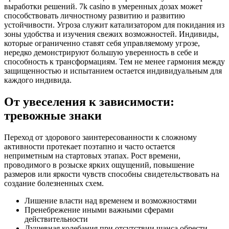
выработки решений. 7k casino в умеренных дозах может
способствовать личностному развитию и развитию
устойчивости. Угроза служит катализатором для покидания из
зоны удобства и изучения свежих возможностей. Индивиды,
которые ограниченно ставят себя управляемому угрозе,
нередко демонстрируют большую уверенность в себе и
способность к трансформациям. Тем не менее гармония между
защищенностью и испытанием остается индивидуальным для
каждого индивида.
От увеселения к зависимости:
тревожные знаки
Переход от здорового заинтересованности к сложному
активности протекает поэтапно и часто остается
неприметным на стартовых этапах. Рост времени,
проводимого в розыске ярких ощущений, повышение
размеров или яркости чувств способны свидетельствовать на
создание болезненных схем.
Лишение власти над временем и возможностями
Пренебрежение иными важными сферами
действительности
Душевная колебания при отсутствии шанса обрести