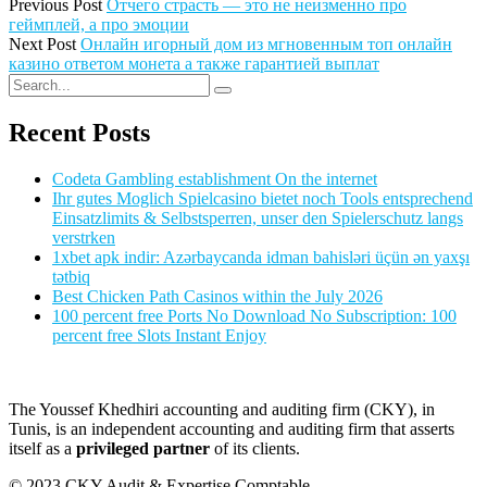
Previous Post
Отчего страсть — это не неизменно про
геймплей, а про эмоции
Next Post
Онлайн игорный дом из мгновенным топ онлайн
казино ответом монета а также гарантией выплат
Recent Posts
Codeta Gambling establishment On the internet
Ihr gutes Moglich Spielcasino bietet noch Tools entsprechend
Einsatzlimits & Selbstsperren, unser den Spielerschutz langs
verstrken
1xbet apk indir: Azərbaycanda idman bahisləri üçün ən yaxşı
tətbiq
Best Chicken Path Casinos within the July 2026
100 percent free Ports No Download No Subscription: 100
percent free Slots Instant Enjoy
The Youssef Khedhiri accounting and auditing firm (CKY), in
Tunis, is an independent accounting and auditing firm that asserts
itself as a
privileged partner
of its clients.
© 2023 CKY Audit & Expertise Comptable