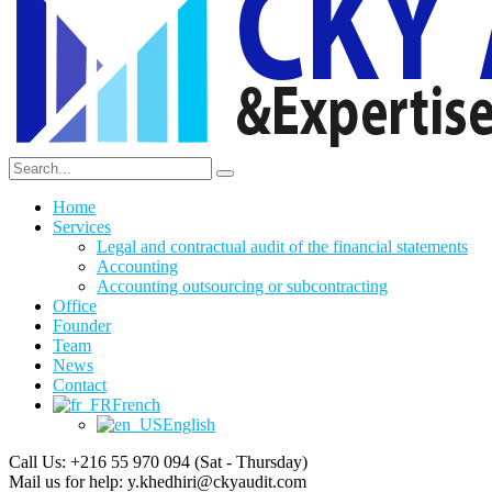
Home
Services
Legal and contractual audit of the financial statements
Accounting
Accounting outsourcing or subcontracting
Office
Founder
Team
News
Contact
French
English
Call Us: +216 55 970 094
(Sat - Thursday)
Mail us for help:
y.khedhiri@ckyaudit.com