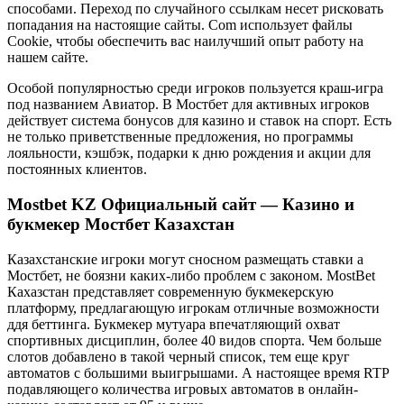
способами. Переход по случайного ссылкам несет рисковать
попадания на настоящие сайты. Com использует файлы
Cookie, чтобы обеспечить вас наилучший опыт работу на
нашем сайте.
Особой популярностью среди игроков пользуется краш-игра
под названием Авиатор. В Мостбет для активных игроков
действует система бонусов для казино и ставок на спорт. Есть
не только приветственные предложения, но программы
лояльности, кэшбэк, подарки к дню рождения и акции для
постоянных клиентов.
Mostbet KZ Официальный сайт — Казино и
букмекер Мостбет Казахстан
Казахстанские игроки могут сносном размещать ставки а
Мостбет, не боязни каких-либо проблем с законом. MostBet
Кахазстан представляет современную букмекерскую
платформу, предлагающую игрокам отличные возможности
ддя беттинга. Букмекер мутуара впечатляющий охват
спортивных дисциплин, более 40 видов спорта. Чем больше
слотов добавлено в такой черный список, тем еще круг
автоматов с большими выигрышами. А настоящее время RTP
подавляющего количества игровых автоматов в онлайн-