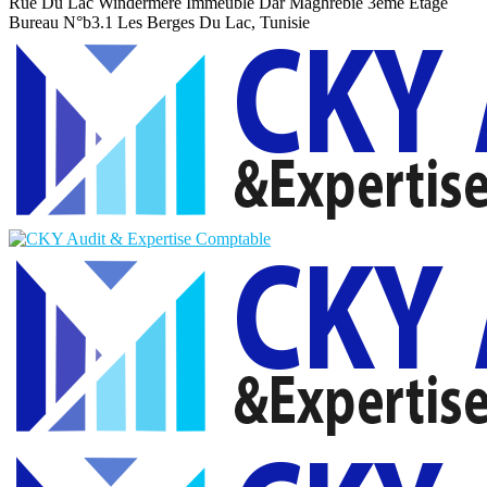
Rue Du Lac Windermere Immeuble Dar Maghrebie
3eme Etage
Bureau N°b3.1 Les Berges Du Lac, Tunisie