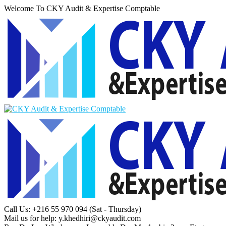
Welcome To CKY Audit & Expertise Comptable
Call Us: +216 55 970 094
(Sat - Thursday)
Mail us for help:
y.khedhiri@ckyaudit.com