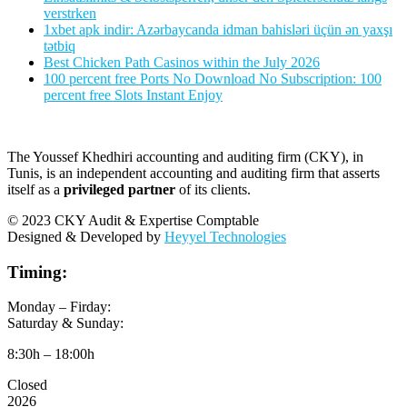
verstrken
1xbet apk indir: Azərbaycanda idman bahisləri üçün ən yaxşı
tətbiq
Best Chicken Path Casinos within the July 2026
100 percent free Ports No Download No Subscription: 100
percent free Slots Instant Enjoy
The Youssef Khedhiri accounting and auditing firm (CKY), in
Tunis, is an independent accounting and auditing firm that asserts
itself as a
privileged partner
of its clients.
© 2023 CKY Audit & Expertise Comptable
Designed & Developed by
Heyyel Technologies
Timing:
Monday – Firday:
Saturday & Sunday:
8:30h – 18:00h
Closed
2026