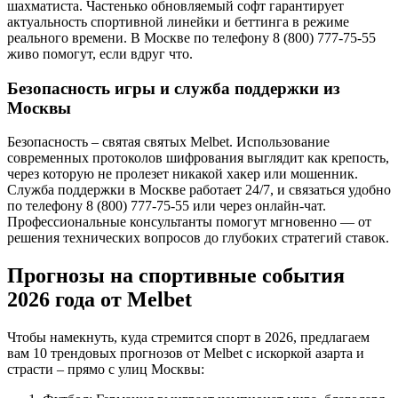
шахматиста. Частенько обновляемый софт гарантирует
актуальность спортивной линейки и беттинга в режиме
реального времени. В Москве по телефону 8 (800) 777-75-55
живо помогут, если вдруг что.
Безопасность игры и служба поддержки из
Москвы
Безопасность – святая святых Melbet. Использование
современных протоколов шифрования выглядит как крепость,
через которую не пролезет никакой хакер или мошенник.
Служба поддержки в Москве работает 24/7, и связаться удобно
по телефону 8 (800) 777-75-55 или через онлайн-чат.
Профессиональные консультанты помогут мгновенно — от
решения технических вопросов до глубоких стратегий ставок.
Прогнозы на спортивные события
2026 года от Melbet
Чтобы намекнуть, куда стремится спорт в 2026, предлагаем
вам 10 трендовых прогнозов от Melbet с искоркой азарта и
страсти – прямо с улиц Москвы: