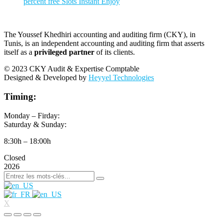
percent free Slots Instant Enjoy
The Youssef Khedhiri accounting and auditing firm (CKY), in
Tunis, is an independent accounting and auditing firm that asserts
itself as a
privileged partner
of its clients.
© 2023 CKY Audit & Expertise Comptable
Designed & Developed by
Heyyel Technologies
Timing:
Monday – Firday:
Saturday & Sunday:
8:30h – 18:00h
Closed
2026
X