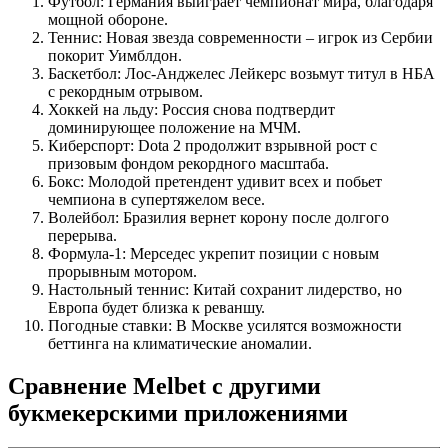
Футбол: Германия выиграет чемпионат мира, благодаря
мощной обороне.
Теннис: Новая звезда современности – игрок из Сербии
покорит Уимблдон.
Баскетбол: Лос-Анджелес Лейкерс возьмут титул в НБА
с рекордным отрывом.
Хоккей на льду: Россия снова подтвердит
доминирующее положение на МЧМ.
Киберспорт: Dota 2 продолжит взрывной рост с
призовым фондом рекордного масштаба.
Бокс: Молодой претендент удивит всех и побьет
чемпиона в супертяжелом весе.
Волейбол: Бразилия вернет корону после долгого
перерыва.
Формула-1: Мерседес укрепит позиции с новым
прорывным мотором.
Настольный теннис: Китай сохранит лидерство, но
Европа будет близка к реваншу.
Погодные ставки: В Москве усилятся возможности
беттинга на климатические аномалии.
Сравнение Melbet с другими
букмекерскими приложениями