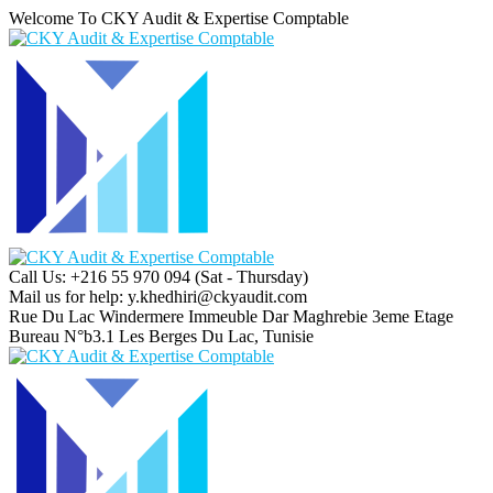
Welcome To CKY Audit & Expertise Comptable
Call Us: +216 55 970 094
(Sat - Thursday)
Mail us for help:
y.khedhiri@ckyaudit.com
Rue Du Lac Windermere Immeuble Dar Maghrebie
3eme Etage
Bureau N°b3.1 Les Berges Du Lac, Tunisie