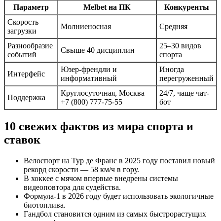
Параметр
Melbet на ПК
Конкуренты
Скорость
Молниеносная
Средняя
загрузки
Разнообразие
25–30 видов
Свыше 40 дисциплин
событий
спорта
Юзер-френдли и
Иногда
Интерфейс
информативный
перегруженный
Круглосуточная, Москва
24/7, чаще чат-
Поддержка
+7 (800) 777-75-55
бот
10 свежих фактов из мира спорта и
ставок
Велоспорт на Тур де Франс в 2025 году поставил новый
рекорд скорости — 58 км/ч в гору.
В хоккее с мячом впервые внедрены системы
видеоповтора для судейства.
Формула-1 в 2026 году будет использовать экологичные
биотоплива.
Гандбол становится одним из самых быстрорастущих