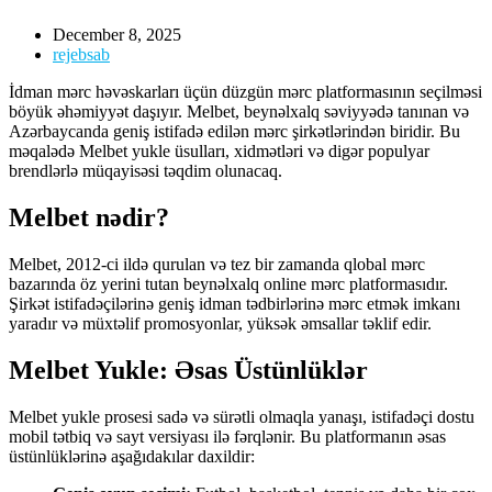
December 8, 2025
rejebsab
İdman mərc həvəskarları üçün düzgün mərc platformasının seçilməsi
böyük əhəmiyyət daşıyır. Melbet, beynəlxalq səviyyədə tanınan və
Azərbaycanda geniş istifadə edilən mərc şirkətlərindən biridir. Bu
məqalədə Melbet yukle üsulları, xidmətləri və digər populyar
brendlərlə müqayisəsi təqdim olunacaq.
Melbet nədir?
Melbet, 2012-ci ildə qurulan və tez bir zamanda qlobal mərc
bazarında öz yerini tutan beynəlxalq online mərc platformasıdır.
Şirkət istifadəçilərinə geniş idman tədbirlərinə mərc etmək imkanı
yaradır və müxtəlif promosyonlar, yüksək əmsallar təklif edir.
Melbet Yukle: Əsas Üstünlüklər
Melbet yukle prosesi sadə və sürətli olmaqla yanaşı, istifadəçi dostu
mobil tətbiq və sayt versiyası ilə fərqlənir. Bu platformanın əsas
üstünlüklərinə aşağıdakılar daxildir: