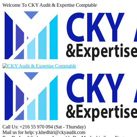
Welcome To CKY Audit & Expertise Comptable
Call Us: +216 55 970 094
(Sat - Thursday)
Mail us for help:
y.khedhiri@ckyaudit.com