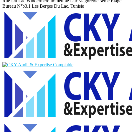
Rue Du Lac Windermere Immeuble Dar Maghrebie
3eme Etage
Bureau N°b3.1 Les Berges Du Lac, Tunisie