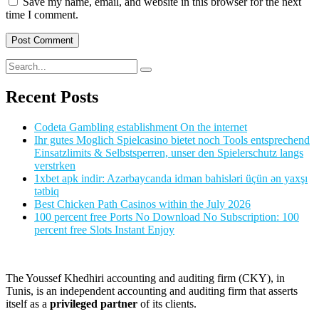
Save my name, email, and website in this browser for the next
time I comment.
Recent Posts
Codeta Gambling establishment On the internet
Ihr gutes Moglich Spielcasino bietet noch Tools entsprechend
Einsatzlimits & Selbstsperren, unser den Spielerschutz langs
verstrken
1xbet apk indir: Azərbaycanda idman bahisləri üçün ən yaxşı
tətbiq
Best Chicken Path Casinos within the July 2026
100 percent free Ports No Download No Subscription: 100
percent free Slots Instant Enjoy
The Youssef Khedhiri accounting and auditing firm (CKY), in
Tunis, is an independent accounting and auditing firm that asserts
itself as a
privileged partner
of its clients.