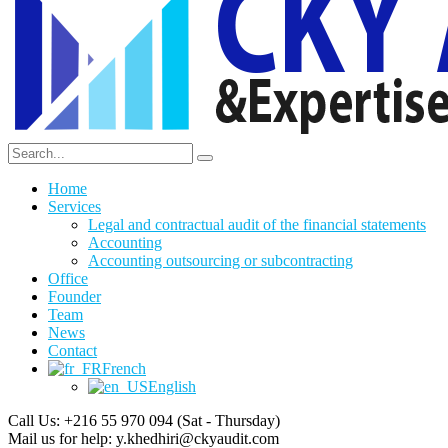
Home
Services
Legal and contractual audit of the financial statements
Accounting
Accounting outsourcing or subcontracting
Office
Founder
Team
News
Contact
French
English
Call Us: +216 55 970 094
(Sat - Thursday)
Mail us for help:
y.khedhiri@ckyaudit.com