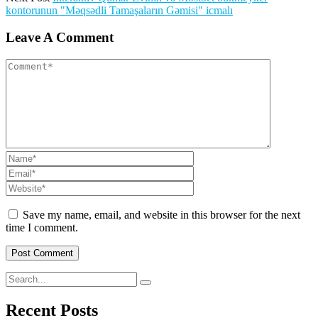
kontorunun "Məqsədli Tamaşaların Gəmisi" icmalı
Leave A Comment
Save my name, email, and website in this browser for the next
time I comment.
Recent Posts