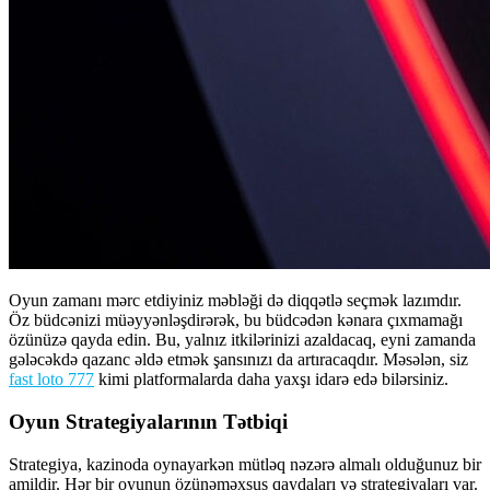
Oyun zamanı mərc etdiyiniz məbləği də diqqətlə seçmək lazımdır.
Öz büdcənizi müəyyənləşdirərək, bu büdcədən kənara çıxmamağı
özünüzə qayda edin. Bu, yalnız itkilərinizi azaldacaq, eyni zamanda
gələcəkdə qazanc əldə etmək şansınızı da artıracaqdır. Məsələn, siz
fast loto 777
kimi platformalarda daha yaxşı idarə edə bilərsiniz.
Oyun Strategiyalarının Tətbiqi
Strategiya, kazinoda oynayarkən mütləq nəzərə almalı olduğunuz bir
amildir. Hər bir oyunun özünəməxsus qaydaları və strategiyaları var.