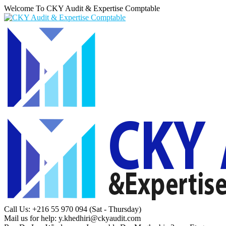
Welcome To CKY Audit & Expertise Comptable
Call Us: +216 55 970 094
(Sat - Thursday)
Mail us for help:
y.khedhiri@ckyaudit.com