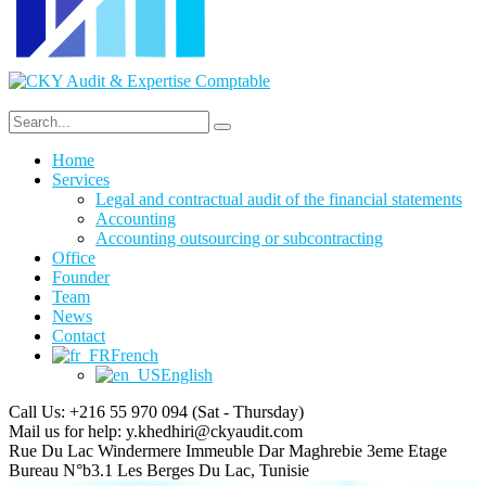
Home
Services
Legal and contractual audit of the financial statements
Accounting
Accounting outsourcing or subcontracting
Office
Founder
Team
News
Contact
French
English
Call Us: +216 55 970 094
(Sat - Thursday)
Mail us for help:
y.khedhiri@ckyaudit.com
Rue Du Lac Windermere Immeuble Dar Maghrebie
3eme Etage
Bureau N°b3.1 Les Berges Du Lac, Tunisie