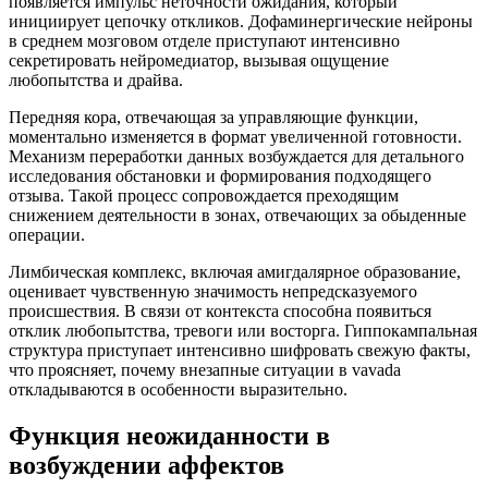
появляется импульс неточности ожидания, который
инициирует цепочку откликов. Дофаминергические нейроны
в среднем мозговом отделе приступают интенсивно
секретировать нейромедиатор, вызывая ощущение
любопытства и драйва.
Передняя кора, отвечающая за управляющие функции,
моментально изменяется в формат увеличенной готовности.
Механизм переработки данных возбуждается для детального
исследования обстановки и формирования подходящего
отзыва. Такой процесс сопровождается преходящим
снижением деятельности в зонах, отвечающих за обыденные
операции.
Лимбическая комплекс, включая амигдалярное образование,
оценивает чувственную значимость непредсказуемого
происшествия. В связи от контекста способна появиться
отклик любопытства, тревоги или восторга. Гиппокампальная
структура приступает интенсивно шифровать свежую факты,
что проясняет, почему внезапные ситуации в vavada
откладываются в особенности выразительно.
Функция неожиданности в
возбуждении аффектов