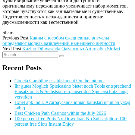
Культивирование увлеченности и доступности
оригинальному переживанию увеличивает набор моментов,
которые чувствуются как занимательные и существенные.
Подготовленность к неожиданности и принятие
двусмысленности как {естественной|
Share:
Previous Post
Каким способом ежедневные ритуалы
определяют модель развлечений нынешнего личности
Next Post
Kazino Dünyasında Qazancınızı Artırmağın Sirrləri
Recent Posts
Codeta Gambling establishment On the internet
Ihr gutes Moglich Spielcasino bietet noch Tools entsprechend
Einsatzlimits & Selbstsperren, unser den Spielerschutz langs
verstrken
1xbet apk indir: Azərbaycanda idman bahisləri üçün ən yaxşı
tətbiq
Best Chicken Path Casinos within the July 2026
100 percent free Ports No Download No Subscription: 100
percent free Slots Instant Enjoy