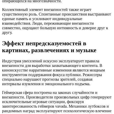
опирающихся на многозначности.
Коллективный элемент внезапностей также играет
существенную роль. Спонтанные происшествия выстраивают
единые память и усиливают индивидуальные
взаимодействия. Люди, переживающие внезапности
совместно, ощущают большую интимность и доверие друг к
другу.
Эффект непредсказуемостей в
картинах, развлечениях и музыке
Индустрия увеселений искусно эксплуатирует правила
внезапности для выработки захватывающего контента. В
киноискусстве нарративные изменения являются мощным
инструментом поддержания фокуса публики. Режиссеры
специально нарушают прогнозы зрителей, создавая
интервалы изумления и эмоционального подъема.
Геймерская сфера построена на законах случайности и
внезапности. Производители произвольных цифр генерируют
исключительные игровые ситуации, фиксируя
заинтересованность геймеров vavada. Механики лутбоксов и
рандомных наград эксплуатируют психологическую влечение