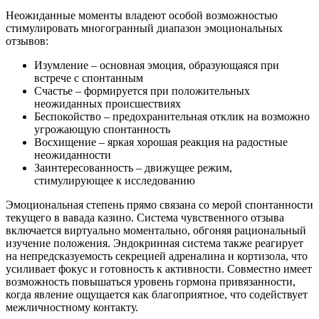
Неожиданные моменты владеют особой возможностью
стимулировать многогранный диапазон эмоциональных
отзывов:
Изумление – основная эмоция, образующаяся при
встрече с спонтанным
Счастье – формируется при положительных
неожиданных происшествиях
Беспокойство – предохранительная отклик на возможно
угрожающую спонтанность
Восхищение – яркая хорошая реакция на радостные
неожиданности
Заинтересованность – движущее режим,
стимулирующее к исследованию
Эмоциональная степень прямо связана со мерой спонтанности
текущего в вавада казино. Система чувственного отзыва
включается виртуально моментально, обгоняя рациональный
изучение положения. Эндокринная система также реагирует
на непредсказуемость секрецией адреналина и кортизола, что
усиливает фокус и готовность к активности. Совместно имеет
возможность повышаться уровень гормона привязанности,
когда явление ощущается как благоприятное, что содействует
межличностному контакту.