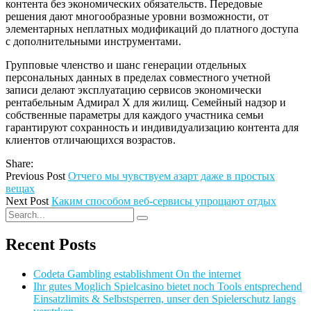
контента без экономических обязательств. Передовые
решения дают многообразные уровни возможности, от
элементарных неплатных модификаций до платного доступа
с дополнительными инструментами.
Групповые членство и шанс генерации отдельных
персональных данных в пределах совместного учетной
записи делают эксплуатацию сервисов экономически
рентабельным Адмирал Х для жилищ. Семейный надзор и
собственные параметры для каждого участника семьи
гарантируют сохранность и индивидуализацию контента для
клиентов отличающихся возрастов.
Share:
Previous Post
Отчего мы чувствуем азарт даже в простых
вещах
Next Post
Каким способом веб-сервисы упрощают отдых
Recent Posts
Codeta Gambling establishment On the internet
Ihr gutes Moglich Spielcasino bietet noch Tools entsprechend
Einsatzlimits & Selbstsperren, unser den Spielerschutz langs