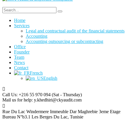
Home
Services
Legal and contractual audit of the financial statements
Accounting
Accounting outsourcing or subcontracting
Office
Founder
Team
News
Contact
French
English
Call Us: +216 55 970 094
(Sat - Thursday)
Mail us for help:
y.khedhiri@ckyaudit.com
Rue Du Lac Windermere Immeuble Dar Maghrebie
3eme Etage
Bureau N°b3.1 Les Berges Du Lac, Tunisie