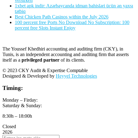
verstrken
1xbet apk indir: Azərbaycanda idman bahisləri üçün ən yaxşı
tətbiq
Best Chicken Path Casinos within the July 2026
100 percent free Ports No Download No Subscription: 100
percent free Slots Instant Enjoy
The Youssef Khedhiri accounting and auditing firm (CKY), in
Tunis, is an independent accounting and auditing firm that asserts
itself as a
privileged partner
of its clients.
© 2023 CKY Audit & Expertise Comptable
Designed & Developed by
Heyyel Technologies
Timing:
Monday – Firday:
Saturday & Sunday:
8:30h – 18:00h
Closed
2026