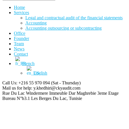
Home
Services
Legal and contractual audit of the financial statements
Accounting
Accounting outsourcing or subcontracting
Office
Founder
Team
News
Contact
French
English
Call Us: +216 55 970 094
(Sat - Thursday)
Mail us for help:
y.khedhiri@ckyaudit.com
Rue Du Lac Windermere Immeuble Dar Maghrebie
3eme Etage
Bureau N°b3.1 Les Berges Du Lac, Tunisie