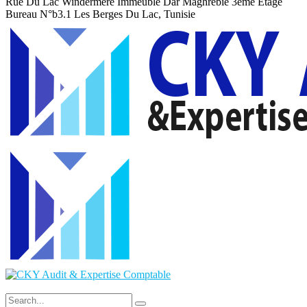
Rue Du Lac Windermere Immeuble Dar Maghrebie
3eme Etage
Bureau N°b3.1 Les Berges Du Lac, Tunisie