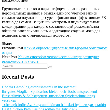
возможностями.
Групповые членство и вариант формирования различных
персональных данных в рамках единого учетной записи
создают эксплуатацию ресурсов финансово эффективным 7К
казино для семей. Защитный контроль и индивидуальные
конфигурации для каждого составляющей домохозяйства
обеспечивают сохранность и адаптацию содержимого для
пользователей отличающихся возрастов.
Share:
Previous Post
Каким образом цифровые платформы облегчают
отдых
Next Post
Каким способом человечество интерпретируют
рандомность и участь
Recent Posts
Codeta Gambling establishment On the internet
Ihr gutes Moglich Spielcasino bietet noch Tools entsprechend
Einsatzlimits & Selbstsperren, unser den Spielerschutz langs
verstrken
1xbet apk indir: Azərbaycanda idman bahisləri üçün ən yaxşı tətbiq
Best Chicken Path Casinos within the July 2026