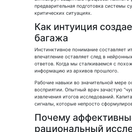
предварительная подготовка системы с
критических ситуациях.
Как интуиция создае
багажа
Инстинктивное понимание составляет и
впечатление оставляет след в нейронны
ответов. Когда мы сталкиваемся с пох
информацию из архивов прошлого.
Рабочие навыки во значительной мере 
восприятии. Опытный врач зачастую “чу
извлечения итогов исследований. Капит
сигналы, которые непросто сформулиров
Почему аффективны
рациональный иссл