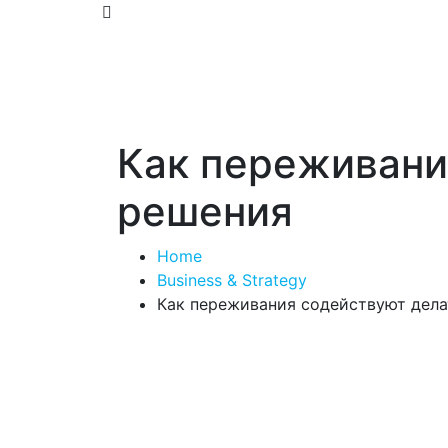
Как переживани
решения
Home
Business & Strategy
Как переживания содействуют дел