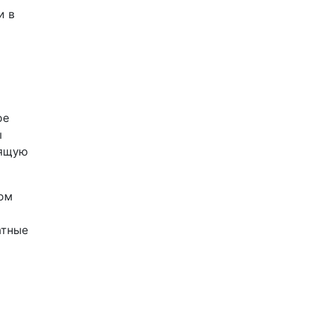
и в
о
ое
ы
дящую
ном
атные