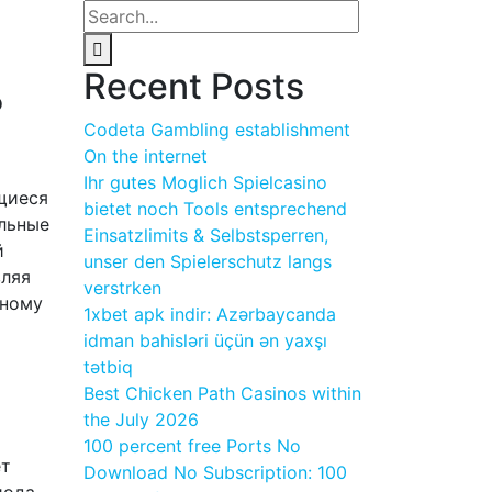
Recent Posts
ь
Codeta Gambling establishment
On the internet
Ihr gutes Moglich Spielcasino
щиеся
bietet noch Tools entsprechend
альные
Einsatzlimits & Selbstsperren,
й
unser den Spielerschutz langs
вляя
verstrken
ьному
1xbet apk indir: Azərbaycanda
idman bahisləri üçün ən yaxşı
tətbiq
Best Chicken Path Casinos within
the July 2026
100 percent free Ports No
ет
Download No Subscription: 100