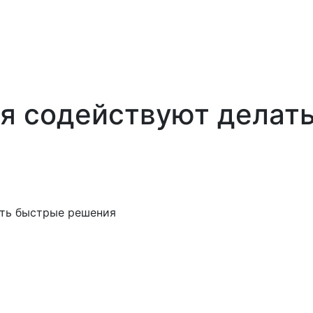
я содействуют делат
ать быстрые решения