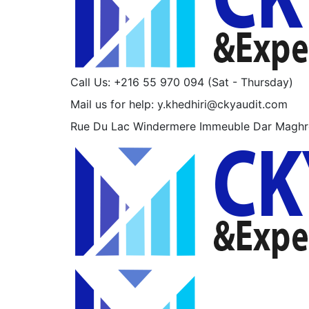
Call Us: +216 55 970 094
(Sat - Thursday)
Mail us for help:
y.khedhiri@ckyaudit.com
Rue Du Lac Windermere Immeuble Dar Maghr