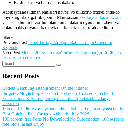
Fərdi hesab və bahis statistikaları.
Azərbaycanda idman bahisləri həvəsi və biliklərlə dəstəkləndikdə
böyük uğurlara gətirib çıxarır. Mən şəxsən
azerbaycankazino.com
vasitəsilə bütün favoritim olan komandaların oyunlarını izləyir və
onlara bahis qoyaraq həm əylənir, həm də qazanc əldə edirəm.
Share:
Previous Post
1xbet Türkiye’de Spor Bahisleri İçin Güvenilir
Seçenek
Next Post
Melbet 2025: Полный обзор международной БК для
истинных геймеров
Recent Posts
Codeta Gambling establishment On the internet
Ihr gutes Moglich Spielcasino bietet noch Tools entsprechend
Einsatzlimits & Selbstsperren, unser den Spielerschutz langs
verstrken
1xbet apk indir: Azərbaycanda idman bahisləri üçün ən yaxşı tətbiq
Best Chicken Path Casinos within the July 2026
100 percent free Ports No Download No Subscription: 100 percent
free Slots Instant Enjoy