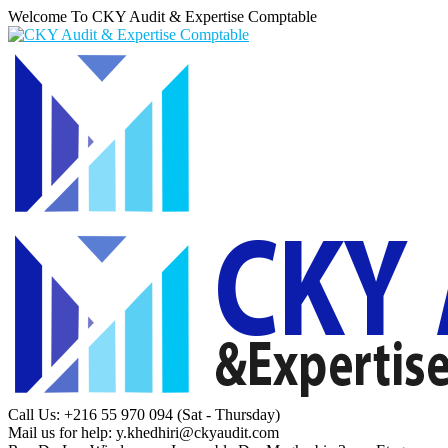
Welcome To CKY Audit & Expertise Comptable
Call Us: +216 55 970 094
(Sat - Thursday)
Mail us for help:
y.khedhiri@ckyaudit.com