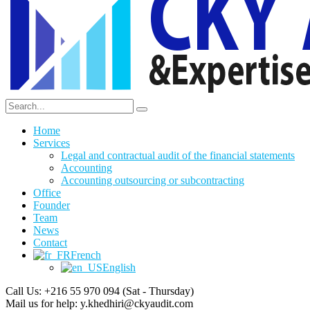
Home
Services
Legal and contractual audit of the financial statements
Accounting
Accounting outsourcing or subcontracting
Office
Founder
Team
News
Contact
French
English
Call Us: +216 55 970 094
(Sat - Thursday)
Mail us for help:
y.khedhiri@ckyaudit.com