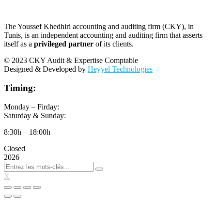
The Youssef Khedhiri accounting and auditing firm (CKY), in
Tunis, is an independent accounting and auditing firm that asserts
itself as a
privileged partner
of its clients.
© 2023 CKY Audit & Expertise Comptable
Designed & Developed by
Heyyel Technologies
Timing:
Monday – Firday:
Saturday & Sunday:
8:30h – 18:00h
Closed
2026
X