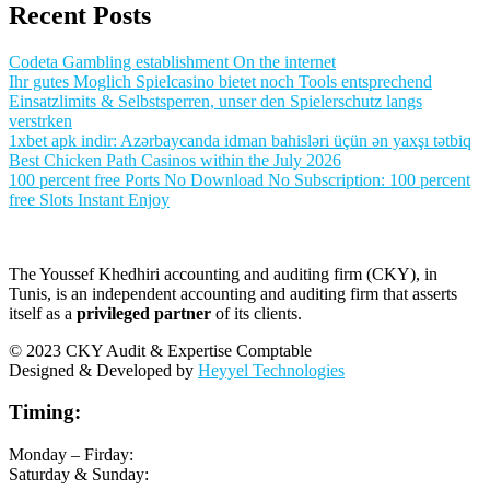
Recent Posts
Codeta Gambling establishment On the internet
Ihr gutes Moglich Spielcasino bietet noch Tools entsprechend
Einsatzlimits & Selbstsperren, unser den Spielerschutz langs
verstrken
1xbet apk indir: Azərbaycanda idman bahisləri üçün ən yaxşı tətbiq
Best Chicken Path Casinos within the July 2026
100 percent free Ports No Download No Subscription: 100 percent
free Slots Instant Enjoy
The Youssef Khedhiri accounting and auditing firm (CKY), in
Tunis, is an independent accounting and auditing firm that asserts
itself as a
privileged partner
of its clients.
© 2023 CKY Audit & Expertise Comptable
Designed & Developed by
Heyyel Technologies
Timing:
Monday – Firday:
Saturday & Sunday: