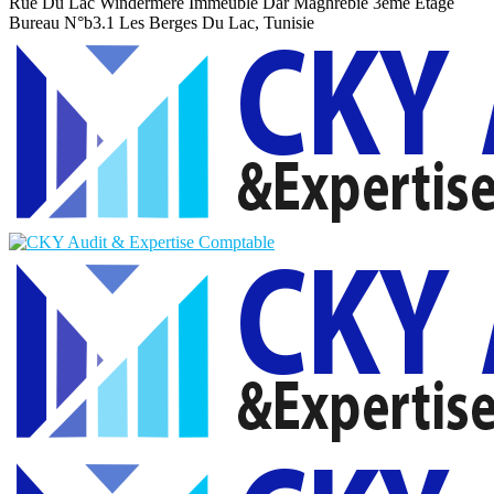
Rue Du Lac Windermere Immeuble Dar Maghrebie
3eme Etage
Bureau N°b3.1 Les Berges Du Lac, Tunisie