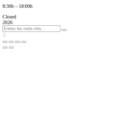
8:30h – 18:00h
Closed
2026
X