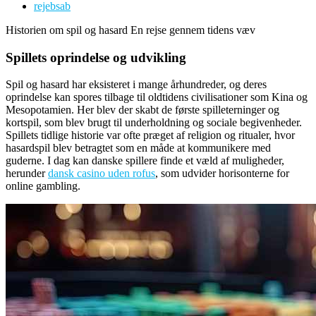
rejebsab
Historien om spil og hasard En rejse gennem tidens væv
Spillets oprindelse og udvikling
Spil og hasard har eksisteret i mange århundreder, og deres
oprindelse kan spores tilbage til oldtidens civilisationer som Kina og
Mesopotamien. Her blev der skabt de første spilleterninger og
kortspil, som blev brugt til underholdning og sociale begivenheder.
Spillets tidlige historie var ofte præget af religion og ritualer, hvor
hasardspil blev betragtet som en måde at kommunikere med
guderne. I dag kan danske spillere finde et væld af muligheder,
herunder
dansk casino uden rofus
, som udvider horisonterne for
online gambling.