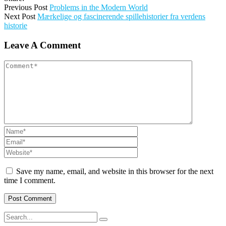
Previous Post
Problems in the Modern World
Next Post
Mærkelige og fascinerende spillehistorier fra verdens
historie
Leave A Comment
Save my name, email, and website in this browser for the next
time I comment.