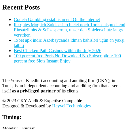
Recent Posts
Codeta Gambling establishment On the internet
Ihr gutes Moglich Spielcasino bietet noch Tools entsprechend
Einsatzlimits & Selbstsperren, unser den Spielerschutz langs
verstrken
1xbet apk indir: Azərbaycanda idman bahisləri üçün ən yaxşı
tətbiq
Best Chicken Path Casinos within the July 2026
100 percent free Ports No Download No Subscription: 100
percent free Slots Instant Enjoy
The Youssef Khedhiri accounting and auditing firm (CKY), in
Tunis, is an independent accounting and auditing firm that asserts
itself as a
privileged partner
of its clients.
© 2023 CKY Audit & Expertise Comptable
Designed & Developed by
Heyyel Technologies
Timing:
Monday – Firday: