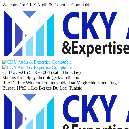
Welcome To CKY Audit & Expertise Comptable
Call Us: +216 55 970 094
(Sat - Thursday)
Mail us for help:
y.khedhiri@ckyaudit.com
Rue Du Lac Windermere Immeuble Dar Maghrebie
3eme Etage
Bureau N°b3.1 Les Berges Du Lac, Tunisie