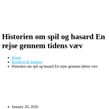
Historien om spil og hasard En
rejse gennem tidens væv
Home
Business & Strategy
Historien om spil og hasard En rejse gennem tidens væv
January 20, 2026