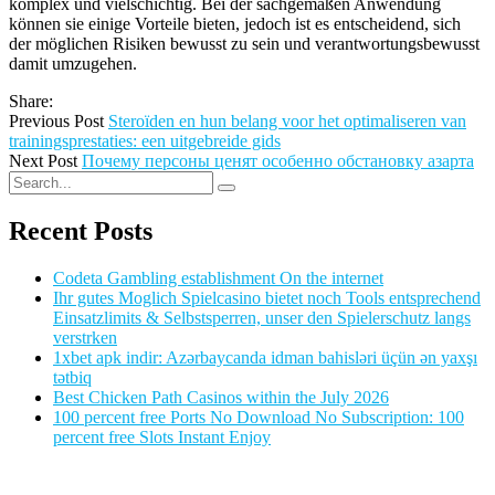
komplex und vielschichtig. Bei der sachgemäßen Anwendung
können sie einige Vorteile bieten, jedoch ist es entscheidend, sich
der möglichen Risiken bewusst zu sein und verantwortungsbewusst
damit umzugehen.
Share:
Previous Post
Steroïden en hun belang voor het optimaliseren van
trainingsprestaties: een uitgebreide gids
Next Post
Почему персоны ценят особенно обстановку азарта
Recent Posts
Codeta Gambling establishment On the internet
Ihr gutes Moglich Spielcasino bietet noch Tools entsprechend
Einsatzlimits & Selbstsperren, unser den Spielerschutz langs
verstrken
1xbet apk indir: Azərbaycanda idman bahisləri üçün ən yaxşı
tətbiq
Best Chicken Path Casinos within the July 2026
100 percent free Ports No Download No Subscription: 100
percent free Slots Instant Enjoy