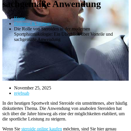
sachgemäße Anwendung
Home
Business & Strategy
Die Rolle von Steroiden in der modernen
Sportpharmakologie: Ein Überblick über Vorteile und
sachgemäße Anwendung
November 25, 2025
rejebsab
In der heutigen Sportwelt sind Steroide ein umstrittenes, aber häufig
diskutiertes Thema. Die Anwendung von anabolen Steroiden hat
sich über die Jahre hinweg als eine der möglichkeiten etabliert, um
die sportliche Leistung zu steigern.
Wenn Sie
steroide online kaufen
möchten, sind Sie hier genau