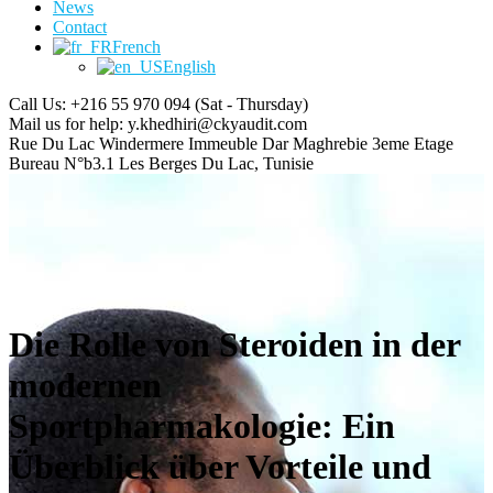
News
Contact
French
English
Call Us: +216 55 970 094
(Sat - Thursday)
Mail us for help:
y.khedhiri@ckyaudit.com
Rue Du Lac Windermere Immeuble Dar Maghrebie
3eme Etage
Bureau N°b3.1 Les Berges Du Lac, Tunisie
Die Rolle von Steroiden in der
modernen
Sportpharmakologie: Ein
Überblick über Vorteile und