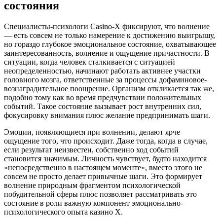
состояния
Специалисты-психологи Casino-X фиксируют, что волнение
— есть совсем не только намерение к достижению выигрышу,
но гораздо глубокое эмоциональное состояние, охватывающее
заинтересованность, волнение и ощущение причастности. В
ситуации, когда человек сталкивается с ситуацией
неопределенностью, начинают работать активнее участки
головного мозга, ответственные за процессы дофаминовое-
вознаградительное поощрение. Организм откликается так же,
подобно тому как во время предчувствии положительных
событий. Такое состояние вызывает рост внутренних сил,
фокусировку внимания плюс желание предпринимать шаги.
Эмоции, появляющиеся при волнении, делают ярче
ощущение того, что происходит. Даже тогда, когда в случае,
если результат неизвестен, собственно ход событий
становится значимым. Личность чувствует, будто находится
«непосредственно в настоящем моменте», вместо этого не
совсем не просто делает привычные шаги. Это формирует
волнение природным фрагментом психологической
побудительной сферы плюс позволяет рассматривать это
состояние в роли важную компонент эмоционально-
психологического опыта казино Х.