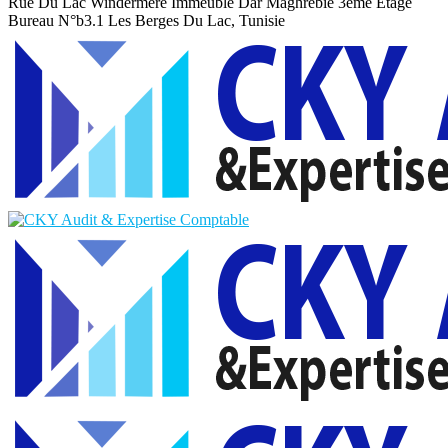
Rue Du Lac Windermere Immeuble Dar Maghrebie
3eme Etage
Bureau N°b3.1 Les Berges Du Lac, Tunisie