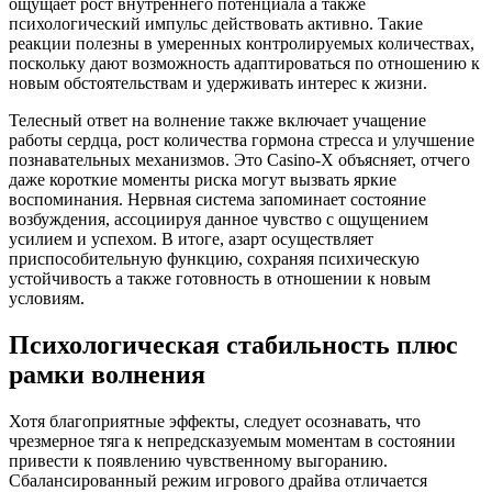
ощущает рост внутреннего потенциала а также
психологический импульс действовать активно. Такие
реакции полезны в умеренных контролируемых количествах,
поскольку дают возможность адаптироваться по отношению к
новым обстоятельствам и удерживать интерес к жизни.
Телесный ответ на волнение также включает учащение
работы сердца, рост количества гормона стресса и улучшение
познавательных механизмов. Это Casino-X объясняет, отчего
даже короткие моменты риска могут вызвать яркие
воспоминания. Нервная система запоминает состояние
возбуждения, ассоциируя данное чувство с ощущением
усилием и успехом. В итоге, азарт осуществляет
приспособительную функцию, сохраняя психическую
устойчивость а также готовность в отношении к новым
условиям.
Психологическая стабильность плюс
рамки волнения
Хотя благоприятные эффекты, следует осознавать, что
чрезмерное тяга к непредсказуемым моментам в состоянии
привести к появлению чувственному выгоранию.
Сбалансированный режим игрового драйва отличается