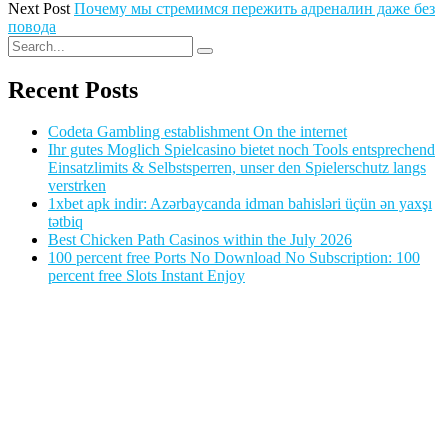
Next Post
Почему мы стремимся пережить адреналин даже без
повода
Recent Posts
Codeta Gambling establishment On the internet
Ihr gutes Moglich Spielcasino bietet noch Tools entsprechend
Einsatzlimits & Selbstsperren, unser den Spielerschutz langs
verstrken
1xbet apk indir: Azərbaycanda idman bahisləri üçün ən yaxşı
tətbiq
Best Chicken Path Casinos within the July 2026
100 percent free Ports No Download No Subscription: 100
percent free Slots Instant Enjoy