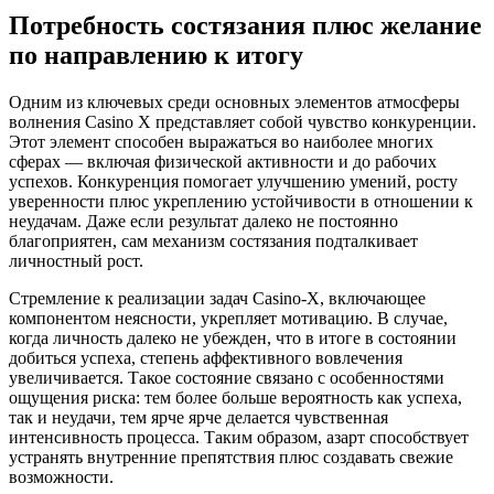
Потребность состязания плюс желание
по направлению к итогу
Одним из ключевых среди основных элементов атмосферы
волнения Casino X представляет собой чувство конкуренции.
Этот элемент способен выражаться во наиболее многих
сферах — включая физической активности и до рабочих
успехов. Конкуренция помогает улучшению умений, росту
уверенности плюс укреплению устойчивости в отношении к
неудачам. Даже если результат далеко не постоянно
благоприятен, сам механизм состязания подталкивает
личностный рост.
Стремление к реализации задач Casino-X, включающее
компонентом неясности, укрепляет мотивацию. В случае,
когда личность далеко не убежден, что в итоге в состоянии
добиться успеха, степень аффективного вовлечения
увеличивается. Такое состояние связано с особенностями
ощущения риска: тем более больше вероятность как успеха,
так и неудачи, тем ярче ярче делается чувственная
интенсивность процесса. Таким образом, азарт способствует
устранять внутренние препятствия плюс создавать свежие
возможности.