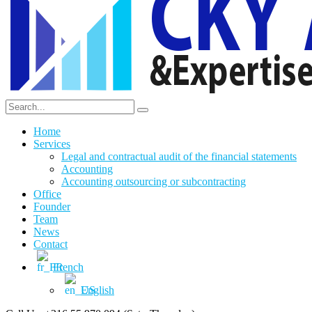
Home
Services
Legal and contractual audit of the financial statements
Accounting
Accounting outsourcing or subcontracting
Office
Founder
Team
News
Contact
French
English