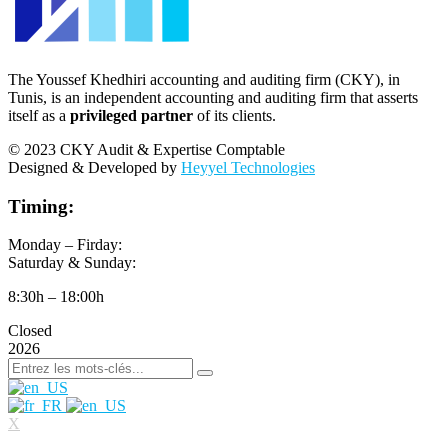
The Youssef Khedhiri accounting and auditing firm (CKY), in
Tunis, is an independent accounting and auditing firm that asserts
itself as a
privileged partner
of its clients.
© 2023 CKY Audit & Expertise Comptable
Designed & Developed by
Heyyel Technologies
Timing:
Monday – Firday:
Saturday & Sunday:
8:30h – 18:00h
Closed
2026
X