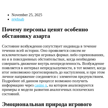
November 25, 2025
rejebsab
Почему персоны ценят особенно
обстановку азарта
Состояние возбуждения сопутствует индивида в течение
течении всей истории. Оно проявляется совсем не
исключительно внутри игровых формах либо соревнованиях,
но и в повседневных обстоятельствах, когда необходимо
совершить движение внутрь неопределенность. Возбуждение
появляется в интервал непредсказуемости, в тот момент, когда
итог невозможно прогнозировать до наступления, и при этом
личное напряжение соединяется с элементом предчувствием.
Подробнее об данном процессе возможно получить
информацию через
casino х
, на котором анализируются
примеры и модели развития аналогичных психических
состояний.
Эмоциональная природа игрового