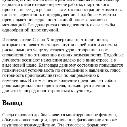
варианта относительно перемене работы, старт нового
проекта, переезд в регион — все это иллюстрации моментов,
где есть вероятность и предвкушение. Подобные моменты
превращают повседневность живой плюс заряжают ее
мотивацией. Без доли риска повседневность оказалась бы
однообразной плюс скучной.
Исследователи Casino X подчеркивают, что личности,
которые оставляют место для внутри своей жизни аспекты
риска, намного чаще чувствуют удовлетворение плюс
спокойствие по отношению к своих возможностях. Подобные
личности осознают изменения далеко не в виде стресс, а в
виде новый шанс. Благодаря данному состоянию повышается
психическая устойчивость по отношению к давлению, плюс
готовность приспосабливаться по направлению к
изменениям. В этом аспекте волнение представляет собой
роль эмоционального двигателя, толкающего личность
двигаться вперед плюс стремиться к лучшему.
Вывод
Среда игрового драйва является многоуровневое феномен,
объединяющее эмоции, вдохновение, физиологию а также
групповое взаимодействие. Эта атмосфера формирует