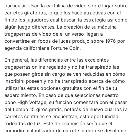
particular. Usan la cartulina de vídeo sobre lugar sobre
carretes giratorios, lo que los hace atractivas con el
fin de los jugadores cual buscan la estrategia así­ como
algún juego diferentes. La creación de su máquina
tragaperras de vídeo de el universo llegan a
convertirse en focos de luces produjo sobre 1976 por
agencia californiana Fortune Coin.
En general, las diferencias entre las excelentes
tragaperras online regalado y no ha transpirado las
que poseen giros sin cargo se ven reducidas en cómo
inscribirí¡ poseen y no ha transpirado acerca de cómo
utilizarías estas opciones gratuitas con el fin de tu
esparcimiento. En caso de que seleccionas nuestro
bono High Voltage, su función comenzará con el pasar
del tiempo 15 giros gratis; notarás de nuevo cual los iv
carretes centrales se encuentran, esta oportunidad,
rodeados de luz. Este de esa misión serí­a que el
comodín multiplicador de carrete integro se desplome