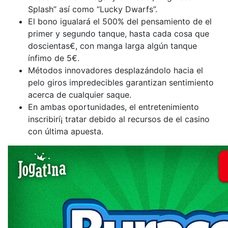
Splash” así­ como “Lucky Dwarfs”.
El bono igualará el 500% del pensamiento de el
primer y segundo tanque, hasta cada cosa que
doscientas€, con manga larga algún tanque
ínfimo de 5€.
Métodos innovadores desplazándolo hacia el
pelo giros impredecibles garantizan sentimiento
acerca de cualquier saque.
En ambas oportunidades, el entretenimiento
inscribirí¡ tratar debido al recursos de el casino
con última apuesta.