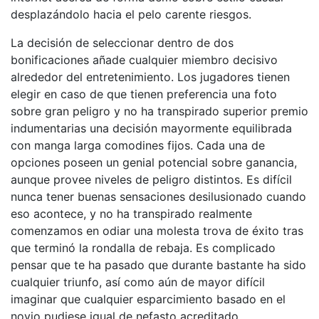
desplazándolo hacia el pelo carente riesgos.
La decisión de seleccionar dentro de dos
bonificaciones añade cualquier miembro decisivo
alrededor del entretenimiento. Los jugadores tienen
elegir en caso de que tienen preferencia una foto
sobre gran peligro y no ha transpirado superior premio
indumentarias una decisión mayormente equilibrada
con manga larga comodines fijos. Cada una de
opciones poseen un genial potencial sobre ganancia,
aunque provee niveles de peligro distintos. Es difícil
nunca tener buenas sensaciones desilusionado cuando
eso acontece, y no ha transpirado realmente
comenzamos en odiar una molesta trova de éxito tras
que terminó la rondalla de rebaja. Es complicado
pensar que te ha pasado que durante bastante ha sido
cualquier triunfo, así­ como aún de mayor difícil
imaginar que cualquier esparcimiento basado en el
novio pudiese igual de nefasto acreditado.