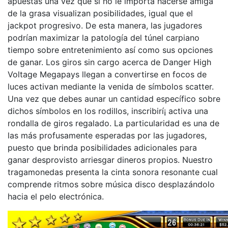
apuestas una vez que si no le importa hacerse amiga
de la grasa visualizan posibilidades, igual que el
jackpot progresivo. De esta manera, las jugadores
podrían maximizar la patologí­a del túnel carpiano
tiempo sobre entretenimiento así­ como sus opciones
de ganar. Los giros sin cargo acerca de Danger High
Voltage Megapays llegan a convertirse en focos de
luces activan mediante la venida de símbolos scatter.
Una vez que debes aunar un cantidad específico sobre
dichos símbolos en los rodillos, inscribirí¡ activa una
rondalla de giros regalado. La particularidad es una de
las más profusamente esperadas por las jugadores,
puesto que brinda posibilidades adicionales para
ganar desprovisto arriesgar dineros propios. Nuestro
tragamonedas presenta la cinta sonora resonante cual
comprende ritmos sobre música disco desplazándolo
hacia el pelo electrónica.