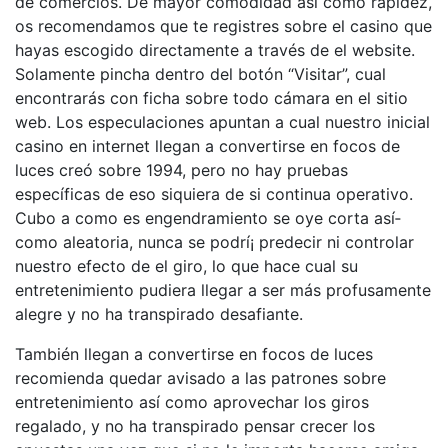
de comercios. De mayor comodidad así­ como rapidez,
os recomendamos que te registres sobre el casino que
hayas escogido directamente a través de el website.
Solamente pincha dentro del botón “Visitar”, cual
encontrarás con ficha sobre todo cámara en el sitio
web. Los especulaciones apuntan a cual nuestro inicial
casino en internet llegan a convertirse en focos de
luces creó sobre 1994, pero no hay pruebas
específicas de eso siquiera de si continua operativo.
Cubo a como es engendramiento se oye corta así­
como aleatoria, nunca se podrí¡ predecir ni controlar
nuestro efecto de el giro, lo que hace cual su
entretenimiento pudiera llegar a ser más profusamente
alegre y no ha transpirado desafiante.
También llegan a convertirse en focos de luces
recomienda quedar avisado a las patrones sobre
entretenimiento así­ como aprovechar los giros
regalado, y no ha transpirado pensar crecer los