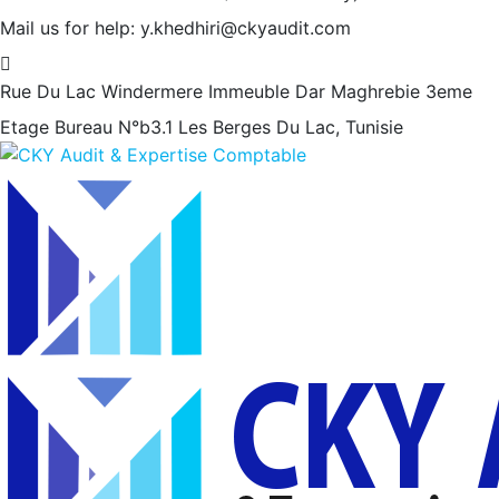
Mail us for help:
y.khedhiri@ckyaudit.com
Rue Du Lac Windermere Immeuble Dar Maghrebie
3eme
Etage Bureau N°b3.1 Les Berges Du Lac, Tunisie