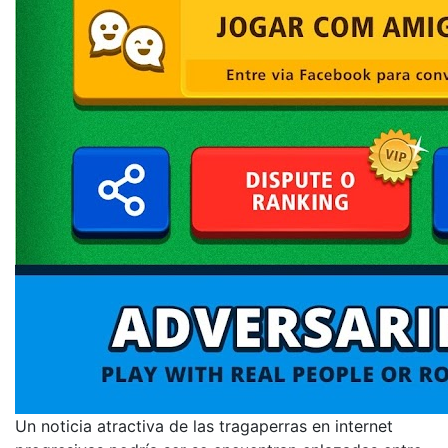
Un noticia atractiva de las tragaperras en internet