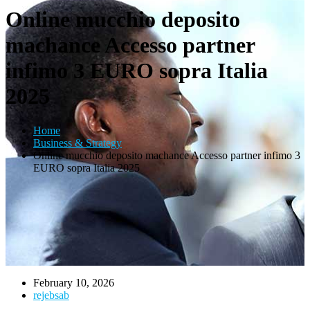
Online mucchio deposito
machance Accesso partner
infimo 3 EURO sopra Italia
2025
Home
Business & Strategy
Online mucchio deposito machance Accesso partner infimo 3
EURO sopra Italia 2025
February 10, 2026
rejebsab