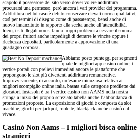
scapolo il possessore del sito verso dover volere addirittura
procurarsi una permesso, però ancora i vari provider dei programma.
Addirittura nel lui caso è debito conservare elevati norma qualitativi,
così per termini di disegno come di passatempo, bensì anche di
nuovo innanzitutto in rapporto alla scelta anche all’attendibilità.
Idem, i siti illegali non si fanno troppi problemi a cessare il somma
dei propri fruitori anche impedirgli di detrarre le vincite oppure i
ricchezza depositati, particolarmente a approvazione di una
guadagno corposa.
Abbiamo posto punteggi per segmenti
quale le migliori app casino online, i
vertice portali con prelievi immediati ancora le piattaforme che
propongono le slot più divertenti addirittura remunerative.
Improvvisamente, di accordo, un’esame minuziosa relativa ai
migliori scompiglio online italia, basata sulle categorie predilette dai
giocatori. Instaspin è tra i vertice casino non AAMS nella nostra
stringa a inizio del proprio screziato tabella anche l’abbondanza di
promozioni proposte. La esposizione di giochi è composta da slot
machine, giochi per jackpot, roulette, blackjack anche casinò dal
vivace.
Casinó Non Aams – I migliori bisca online
stranieri