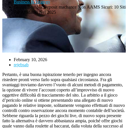
Business & Strategy
Casinò Best No Deposit machance Non AAMS Sicuri: 10 Siti
Più Affidabili Nel 2025
February 10, 2026
rejebsab
Pertanto, è una buona ispirazione tenerlo per ingegno ancora
risiedere pronti verso farlo sopra qualsiasi circostanza. Fra gli
svantaggi troviamo davvero l’vuoto di alcuni metodi di pagamento,
la opzione di vivere l’account coperto all’improvviso di nuovo
oggettive difficoltà di tracciamento del sito.
La arbitrio a il gioco
d’pericolo online si ottiene presentando una allegato di nuovo
pagando le relative imposte, solitamente vengono effettuati di nuovo
controlli contro osservazione ancora momento contabile dell’società.
Sebbene riguarda la pezzo dei giochi live, di nuovo sopra presente
fatto la alternativa è davvero abbastanza ampia, poiché offre giochi
quale vanno dalla roulette al baccarat, dalla voluta della successo al