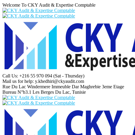
Welcome To CKY Audit & Expertise Comptable
Call Us: +216 55 970 094
(Sat - Thursday)
Mail us for help:
y.khedhiri@ckyaudit.com
Rue Du Lac Windermere Immeuble Dar Maghrebie
3eme Etage
Bureau N°b3.1 Les Berges Du Lac, Tunisie