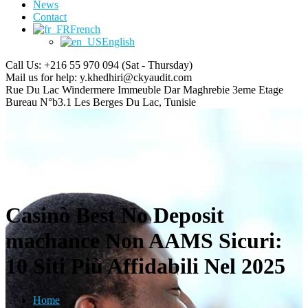
News
Contact
French
English
Call Us: +216 55 970 094
(Sat - Thursday)
Mail us for help:
y.khedhiri@ckyaudit.com
Rue Du Lac Windermere Immeuble Dar Maghrebie
3eme Etage
Bureau N°b3.1 Les Berges Du Lac, Tunisie
Casinò Best No Deposit
machance Non AAMS Sicuri:
10 Siti Più Affidabili Nel 2025
Home