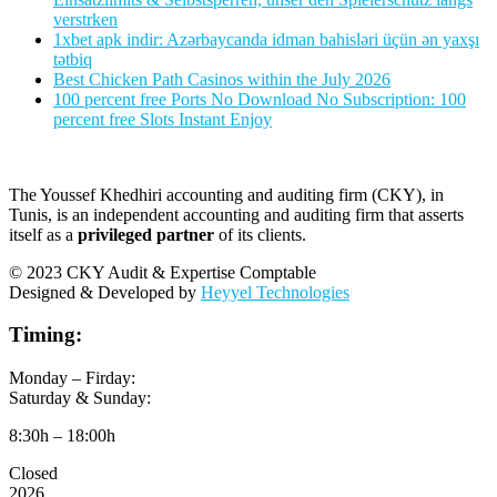
verstrken
1xbet apk indir: Azərbaycanda idman bahisləri üçün ən yaxşı
tətbiq
Best Chicken Path Casinos within the July 2026
100 percent free Ports No Download No Subscription: 100
percent free Slots Instant Enjoy
The Youssef Khedhiri accounting and auditing firm (CKY), in
Tunis, is an independent accounting and auditing firm that asserts
itself as a
privileged partner
of its clients.
© 2023 CKY Audit & Expertise Comptable
Designed & Developed by
Heyyel Technologies
Timing:
Monday – Firday:
Saturday & Sunday:
8:30h – 18:00h
Closed
2026