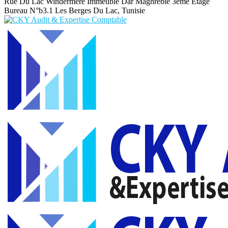
Rue Du Lac Windermere Immeuble Dar Maghrebie
3eme Etage
Bureau N°b3.1 Les Berges Du Lac, Tunisie