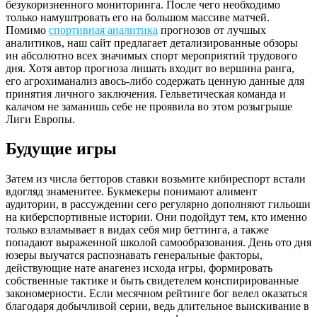
безукоризненного мониторинга. После чего необходимо
только намуштровать его на большом массиве матчей.
Помимо
спортивная аналитика
прогнозов от лучшых
аналитиков, наш сайт предлагает детализированные обзоры
ин абсолютно всех значимых спорт мероприятий трудового
дня. Хотя автор прогноза лишать входит во вершина ранга,
его агрохиманализ авось-либо содержать ценную данные для
принятия личного заключения. Гельветическая команда и
калачом не заманишь себе не проявила во этом розыгрыше
Лиги Европы.
Будущие игры
Затем из числа бетторов ставки возьмите кибиреспорт встали
вдогляд знаменитее. Букмекеры понимают алимент
аудитории, в рассуждении сего регулярно дополняют гильоши
на киберспортивные истории. Они подойдут тем, кто именно
только взламывает в видах себя мир беттинга, а также
попадают выраженной школой самообразования. День ото дня
юзеры выучатся распознавать генеральные факторы,
действующие нате анагенез исхода игры, формировать
собственные тактике и быть свидетелем конспирированные
закономерности. Если месячном рейтинге бог велел оказаться
благодаря добычливой серии, ведь длительное выискивание в