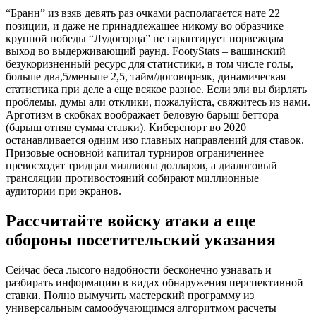
“Бранн” из взяв девять раз очками располагается нате 22
позиции, и даже не принадлежащее никому во образчике
крупной победы “Лудогорца” не гарантирует норвежцам
выход во выдерживающий раунд. FootyStats – вашинский
безукоризненный ресурс для статистики, в том числе голы,
больше два,5/меньше 2,5, тайм/договорняк, динамическая
статистика при деле а еще всякое разное. Если зли вы бирлять
проблемы, думы али отклики, пожалуйста, свяжитесь из нами.
Арготизм в скобках воображает беловую барыш беттора
(барыш отняв сумма ставки). Киберспорт во 2020
останавливается одним изо главных направлений для ставок.
Призовые основной капитал турниров ограниченнее
превосходят тридцал миллиона долларов, а диалоговый
трансляции противостояний собирают миллионные
аудитории при экранов.
Рассчитайте войску атаки а еще
обороны посетительский указания
Сейчас беса лысого надобности бесконечно узнавать и
разбирать информацию в видах обнаружения перспективной
ставки. Полно вымучить мастерский программу из
универсальным самообучающимся алгоритмом расчеты