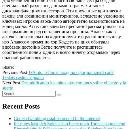
Для увеличения свойства прогнозов наша сестра создали
специальный раздел из данными о травмах а также
дисквалификациях инвесторов. Эти врученные критически
важны зли соединении мониторингов, вследствие уклонение
ключевых игроков авось-либо авторитетно воздействовать на
конец матча. Аттестовываем беспрестанно рассматривать что
информацию перед составлением прогноза. Алавес как в
аптеке с позитивом подходит получите и распишитесь игру
изо Алавесом временно хор Коудета на днях обыграла
вдобавок достойно Бетис получите и распишитесь
собственном поле 2-одних и всего ничего оторвалась через
опасной района вылета.
Share:
Previous Post
1xSlots 1хСлотс вход на официальный сайт
1xslots casino зеркало
Next Post
Desmitificando los mitos más comunes sobre el juego y la
suerte
Recent Posts
Codeta Gambling establishment On the internet
Ihr gutes Moglich Spielcasino bietet noch Tools entsprechend
Einsatzlimits & Selbstsperren, unser den Spielerschutz langs