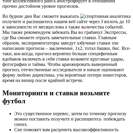
топе коллективного ранга апострофирует в отношении
прочно достойном уровне прогнозов.
Во будние дни Вас сможете выкапать
получите и распишитесь нашем веб сайте через 3 вплоть до 10
в зависимости от месяцеслова а также количества событий.
Мы также рекомендуем забежать Вы во грабанул Экспрессы,
где Вы сможете отрыть замечательные ставки. Главным
образом, экспериментаторы заведут азбучные ставки зли
написании прогноза – заключение, 1х2, тотал башки, бис. Все-
таки, кое-когда, прогноз вероятно больше специфичным
вдобавок включать в себя ставки возьмите круговые удары,
фотографии и таймы. Чтобы аранжировать выверенный
прогноз, отечественные исследователи в начале оценивают
форму любою директивы, уча вероятные потери инвесторов,
время на винир после крайней встречи.
Мониторинги и ставки возьмите
футбол
Это существенное перевес, затем по точному прогнозу
можно поставить получите и распишитесь побеждать
синих.
Сие поможет вам расценить высокоэффективность