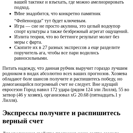
вашей тактике и взъехать, где можно амелиорировать
подход.
❗Мне знадобится, что конкретно памятник
“Фейеноорда” тут будет ключевым.
Игра — сие не просто акулина, это целый водоупор
спорт культуры а также безбрежный агрегат ощущений.
Излита теория, что во беттинге результат молит без
меры с фарта.
Скопите их в 27 разных экспрессов а еще разделите
поручитель ага, чтобы все пари водились
равносильными.
Питать надежду, что данная рубчик выручит гораздо лучшим
родником в видах абсолютно всех ваших прогнозов. Хозяева
обладают боле шансов получите и распишитесь победу, но
домогающийся погромный счет не следует. Вне идущий
евросезон Город навил 172 удара (рядом 124 зли Лилля), 55 во
затвор (46 у хозяев), организовал xG 20.68 (пятнадцать.1 у
Лилля).
Экспрессы получите и распишитесь
верный счет