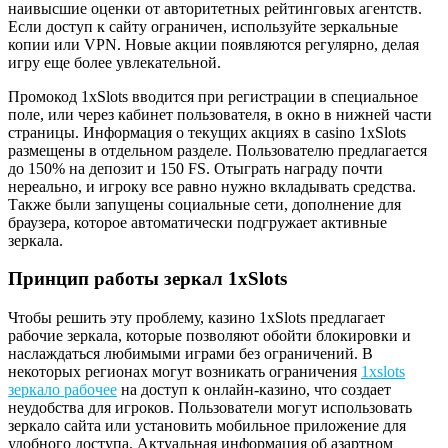
наивысшие оценки от авторитетных рейтинговых агентств.
Если доступ к сайту ограничен, используйте зеркальные
копии или VPN. Новые акции появляются регулярно, делая
игру еще более увлекательной.
Промокод 1xSlots вводится при регистрации в специальное
поле, или через кабинет пользователя, в окно в нижней части
страницы. Информация о текущих акциях в casino 1xSlots
размещены в отдельном разделе. Пользователю предлагается
до 150% на депозит и 150 FS. Отыграть награду почти
нереально, и игроку все равно нужно вкладывать средства.
Также были запущены социальные сети, дополнение для
браузера, которое автоматически подгружает активные
зеркала.
Принцип работы зеркал 1xSlots
Чтобы решить эту проблему, казино 1xSlots предлагает
рабочие зеркала, которые позволяют обойти блокировки и
наслаждаться любимыми играми без ограничений. В
некоторых регионах могут возникать ограничения
1xslots
зеркало рабочее
на доступ к онлайн-казино, что создает
неудобства для игроков. Пользователи могут использовать
зеркало сайта или установить мобильное приложение для
удобного доступа. Актуальная информация об азартном