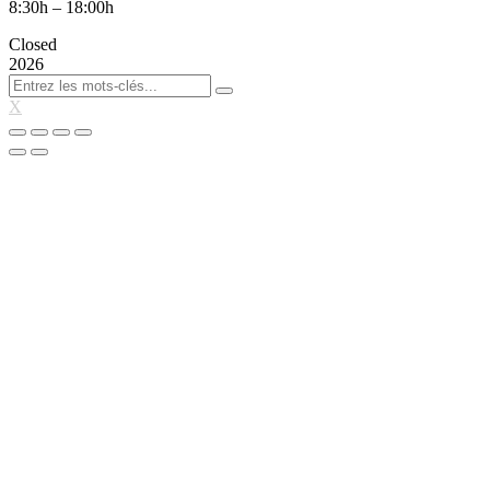
8:30h – 18:00h
Closed
2026
X