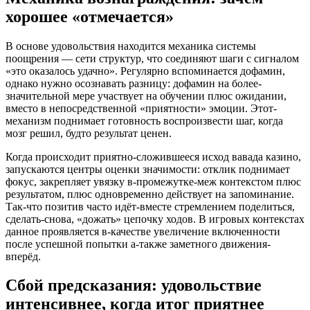
хорошее «отмечается»
В основе удовольствия находится механика системы
поощрения — сети структур, что соединяют шаги с сигналом
«это оказалось удачно». Регулярно вспоминается дофамин,
однако нужно осознавать разницу: дофамин на более-
значительной мере участвует на обучении плюс ожидании,
вместо в непосредственной «приятности» эмоции. Этот-
механизм поднимает готовность воспроизвести шаг, когда
мозг решил, будто результат ценен.
Когда происходит приятно-сложившееся исход вавада казино,
запускаются центры оценки значимости: отклик поднимает
фокус, закрепляет увязку в-промежутке-меж контекстом плюс
результатом, плюс одновременно действует на запоминание.
Так-что позитив часто идёт-вместе стремлением поделиться,
сделать-снова, «дожать» цепочку ходов. В игровых контекстах
данное проявляется в-качестве увеличение включенности
после успешной попытки а-также заметного движения-
вперёд.
Сбой предсказания: удовольствие
интенсивнее, когда итог приятнее