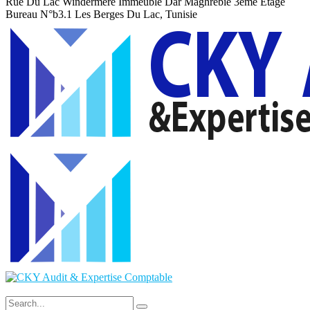
Rue Du Lac Windermere Immeuble Dar Maghrebie
3eme Etage
Bureau N°b3.1 Les Berges Du Lac, Tunisie