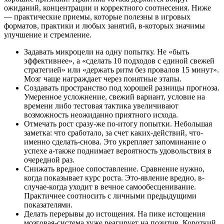
ожиданий, концентрации и корректного соотнесения. Ниже
— практические приемы, которые полезны в игровых
форматов, практики и любых занятий, в-которых значимы
улучшение и стремление.
Задавать микроцели на одну попытку. Не «быть
эффективнее», а «сделать 10 подходов с единой свежей
стратегией» или «держать ритм без провалов 15 минут».
Мозг чаще награждает через понятные этапы.
Создавать пространство под хорошей разницы прогноза.
Умеренное усложнение, свежий вариант, условие на
времени либо тестовая тактика увеличивают
возможность неожиданно приятного исхода.
Отмечать рост сразу-же по-итогу попытки. Небольшая
заметка: что сработало, за счет каких-действий, что-
именно сделать-снова. Это укрепляет запоминание о
успехе а-также поднимает вероятность удовольствия в
очередной раз.
Снижать вредное сопоставление. Сравнение нужно,
когда показывает курс роста. Это-явление вредно, в-
случае-когда уходит в вечное самообесценивание.
Практичнее соотносить с личными предыдущими
показателями.
Делать перерывы до истощения. На пике истощения
мозговая-система хуже реагирует на позитив. Короткий