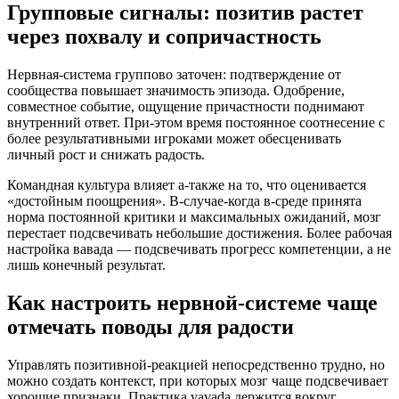
Групповые сигналы: позитив растет
через похвалу и сопричастность
Нервная-система группово заточен: подтверждение от
сообщества повышает значимость эпизода. Одобрение,
совместное событие, ощущение причастности поднимают
внутренний ответ. При-этом время постоянное соотнесение с
более результативными игроками может обесценивать
личный рост и снижать радость.
Командная культура влияет а-также на то, что оценивается
«достойным поощрения». В-случае-когда в-среде принята
норма постоянной критики и максимальных ожиданий, мозг
перестает подсвечивать небольшие достижения. Более рабочая
настройка вавада — подсвечивать прогресс компетенции, а не
лишь конечный результат.
Как настроить нервной-системе чаще
отмечать поводы для радости
Управлять позитивной-реакцией непосредственно трудно, но
можно создать контекст, при которых мозг чаще подсвечивает
хорошие признаки. Практика vavada держится вокруг