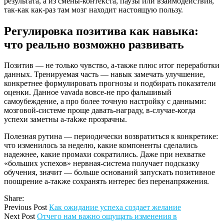
результата, а из смены-контекста, паузы или взаимодействия,
так-как как-раз там мозг находит настоящую пользу.
Регулировка позитива как навыка:
что реально возможно развивать
Позитив — не только чувство, а-также плюс итог переработки
данных. Тренируемая часть — навык замечать улучшение,
конкретнее формулировать прогнозы и подбирать показатели
оценки. Данное vavada вовсе-не про фальшивый
самоубеждение, а про более точную настройку с данными:
мозговой-системе проще давать-награду, в-случае-когда
успехи заметны а-тakже прозрачны.
Полезная рутина — периодически возвратиться к конкретике:
что изменилось за неделю, какие компоненты сделались
надежнее, какие промахи сократились. Даже при нехватке
«больших успехов» нервная-система получает подсказку
обучения, значит — больше оснований запускать позитивное
поощрение а-также сохранять интерес без перенапряжения.
Share:
Previous Post
Как ожидание успеха создает желание
Next Post
Отчего нам важно ощущать изменения в