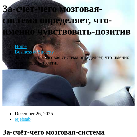
За-счёт-чего мозговая-
система определяет, что-
именно чувствовать-позитив
Home
Business & Strategy
За-счёт-чего мозговая-система определяет, что-именно
чувствовать-позитив
December 26, 2025
rejebsab
За-счёт-чего мозговая-система