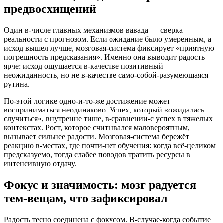
предвосхищений
Один в-числе главных механизмов вавада — сверка
реальности с прогнозом. Если ожидание было умеренным, а
исход вышел лучше, мозговая-система фиксирует «приятную
погрешность предсказания». Именно она выводит радость
ярче: исход ощущается в-качестве позитивный
неожиданность, но не в-качестве само-собой-разумеющаяся
рутина.
По-этой логике одно-и-то-же достижение может
восприниматься неодинаково. Успех, который «ожидалась
случиться», внутренне тише, в-сравнении-с успех в тяжелых
контекстах. Рост, которое считывался маловероятным,
вызывает сильнее радости. Мозговая-система бережёт
реакцию в-местах, где почти-нет обучения: когда всё-целиком
предсказуемо, тогда слабее поводов тратить ресурсы в
интенсивную отдачу.
Фокус и значимость: мозг радуется
тем-вещам, что зафиксировал
Радость тесно соединена с фокусом. В-случае-когда событие