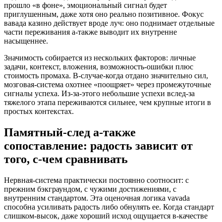
прошло «в фоне», эмоциональный сигнал будет
приглушенным, даже хотя оно реально позитивное. Фокус
вавада казино действует вроде луч: оно поднимает отдельные
части переживания а-также выводит их внутренне
насыщеннее.
Значимость собирается из нескольких факторов: личные
задачи, контекст, вложения, возможность-ошибки плюс
стоимость промаха. В-случае-когда отдано значительно сил,
мозговая-система охотнее «поощряет» через промежуточные
сигналы успеха. Из-за-этого небольшие успехи вслед-за
тяжелого этапа переживаются сильнее, чем крупные итоги в
простых контекстах.
Памятный-след а-также
сопоставление: радость зависит от
того, с-чем сравнивать
Нервная-система практически постоянно соотносит: с
прежним бэкграундом, с чужими достижениями, с
внутренним стандартом. Эта оценочная логика vavada
способна усиливать радость либо обнулять ее. Когда стандарт
слишком-высок, даже хороший исход ощущается в-качестве