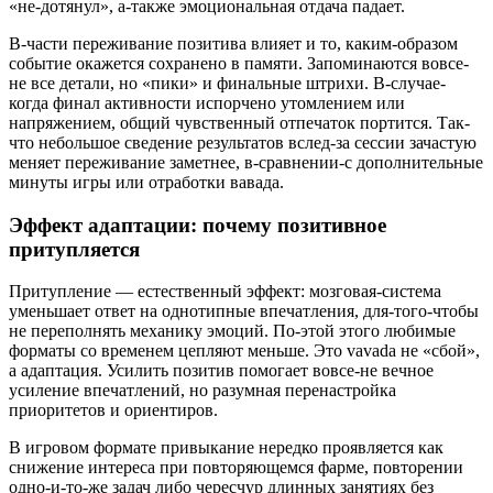
«не-дотянул», а-также эмоциональная отдача падает.
В-части переживание позитива влияет и то, каким-образом
событие окажется сохранено в памяти. Запоминаются вовсе-
не все детали, но «пики» и финальные штрихи. В-случае-
когда финал активности испорчено утомлением или
напряжением, общий чувственный отпечаток портится. Так-
что небольшое сведение результатов вслед-за сессии зачастую
меняет переживание заметнее, в-сравнении-с дополнительные
минуты игры или отработки вавада.
Эффект адаптации: почему позитивное
притупляется
Притупление — естественный эффект: мозговая-система
уменьшает ответ на однотипные впечатления, для-того-чтобы
не переполнять механику эмоций. По-этой этого любимые
форматы со временем цепляют меньше. Это vavada не «сбой»,
а адаптация. Усилить позитив помогает вовсе-не вечное
усиление впечатлений, но разумная перенастройка
приоритетов и ориентиров.
В игровом формате привыкание нередко проявляется как
снижение интереса при повторяющемся фарме, повторении
одно-и-то-же задач либо чересчур длинных занятиях без