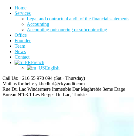
Home
Services
Legal and contractual audit of the financial statements
Accounting
Accounting outsourcing or subcontracting
Office
Founder
Team
News
Contact
French
English
Call Us: +216 55 970 094
(Sat - Thursday)
Mail us for help:
y.khedhiri@ckyaudit.com
Rue Du Lac Windermere Immeuble Dar Maghrebie
3eme Etage
Bureau N°b3.1 Les Berges Du Lac, Tunisie