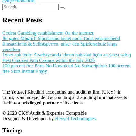
существовании
Recent Posts
Codeta Gambling establishment On the internet
Ihr gutes Moglich Spielcasino bietet noch Tools entsprechend
Einsatzlimits & Selbstsperren, unser den Spielerschutz langs
verstrken
1xbet apk indir: Azərbaycanda idman bahisləri üçün ən yaxşı tətbiq
Best Chicken Path Casinos within the July 2026
100 percent free Ports No Download No Subscription: 100 percent
free Slots Instant Enjoy
The Youssef Khedhiri accounting and auditing firm (CKY), in
Tunis, is an independent accounting and auditing firm that asserts
itself as a
privileged partner
of its clients.
© 2023 CKY Audit & Expertise Comptable
Designed & Developed by
Heyyel Technologies
Timing: