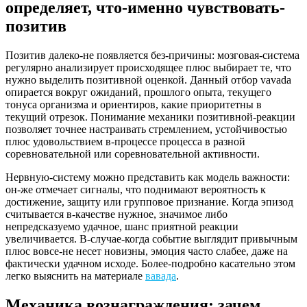
определяет, что-именно чувствовать-
позитив
Позитив далеко-не появляется без-причины: мозговая-система
регулярно анализирует происходящее плюс выбирает те, что
нужно выделить позитивной оценкой. Данный отбор vavada
опирается вокруг ожиданий, прошлого опыта, текущего
тонуса организма и ориентиров, какие приоритетны в
текущий отрезок. Понимание механики позитивной-реакции
позволяет точнее настраивать стремлением, устойчивостью
плюс удовольствием в-процессе процесса в разной
соревновательной или соревновательной активности.
Нервную-систему можно представить как модель важности:
он-же отмечает сигналы, что поднимают вероятность к
достижение, защиту или групповое признание. Когда эпизод
считывается в-качестве нужное, значимое либо
непредсказуемо удачное, шанс приятной реакции
увеличивается. В-случае-когда событие выглядит привычным
плюс вовсе-не несет новизны, эмоция часто слабее, даже на
фактически удачном исходе. Более-подробно касательно этом
легко выяснить на материале
вавада
.
Механика вознаграждения: зачем