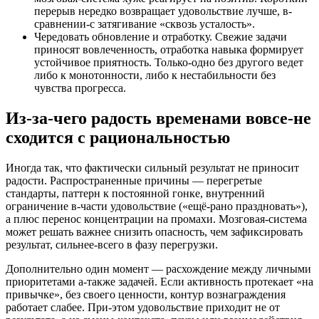
перерыв нередко возвращает удовольствие лучше, в-
сравнении-с затягивание «сквозь усталость».
Чередовать обновление и отработку. Свежие задачи
приносят вовлеченность, отработка навыка формирует
устойчивое приятность. Только-одно без другого ведет
либо к монотонности, либо к нестабильности без
чувства прогресса.
Из-за-чего радость временами вовсе-не
сходится с рациональностью
Иногда так, что фактически сильный результат не приносит
радости. Распространенные причины — перегретые
стандарты, паттерн к постоянной гонке, внутренний
ограничение в-части удовольствие («ещё-рано праздновать»),
а плюс перенос концентрации на промахи. Мозговая-система
может решать важнее снизить опасность, чем зафиксировать
результат, сильнее-всего в фазу перегрузки.
Дополнительно один момент — расхождение между личными
приоритетами а-также задачей. Если активность протекает «на
привычке», без своего ценности, контур вознаграждения
работает слабее. При-этом удовольствие приходит не от