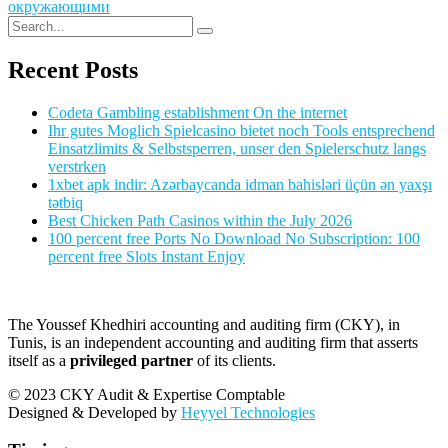
окружающими
Recent Posts
Codeta Gambling establishment On the internet
Ihr gutes Moglich Spielcasino bietet noch Tools entsprechend
Einsatzlimits & Selbstsperren, unser den Spielerschutz langs
verstrken
1xbet apk indir: Azərbaycanda idman bahisləri üçün ən yaxşı
tətbiq
Best Chicken Path Casinos within the July 2026
100 percent free Ports No Download No Subscription: 100
percent free Slots Instant Enjoy
The Youssef Khedhiri accounting and auditing firm (CKY), in
Tunis, is an independent accounting and auditing firm that asserts
itself as a
privileged partner
of its clients.
© 2023 CKY Audit & Expertise Comptable
Designed & Developed by
Heyyel Technologies