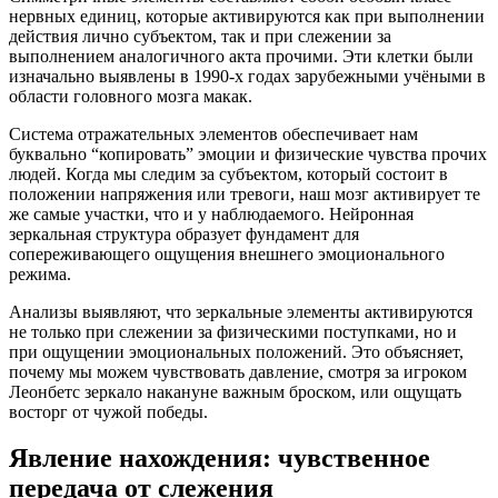
нервных единиц, которые активируются как при выполнении
действия лично субъектом, так и при слежении за
выполнением аналогичного акта прочими. Эти клетки были
изначально выявлены в 1990-х годах зарубежными учёными в
области головного мозга макак.
Система отражательных элементов обеспечивает нам
буквально “копировать” эмоции и физические чувства прочих
людей. Когда мы следим за субъектом, который состоит в
положении напряжения или тревоги, наш мозг активирует те
же самые участки, что и у наблюдаемого. Нейронная
зеркальная структура образует фундамент для
сопереживающего ощущения внешнего эмоционального
режима.
Анализы выявляют, что зеркальные элементы активируются
не только при слежении за физическими поступками, но и
при ощущении эмоциональных положений. Это объясняет,
почему мы можем чувствовать давление, смотря за игроком
Леонбетс зеркало накануне важным броском, или ощущать
восторг от чужой победы.
Явление нахождения: чувственное
передача от слежения