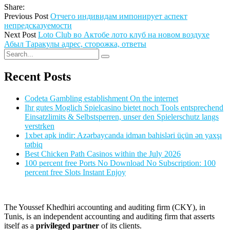
Share:
Previous Post
Отчего индивидам импонирует аспект
непредсказуемости
Next Post
Loto Club во Актобе лото клуб на новом воздухе
Абыл Таракулы адрес, сторожка, ответы
Recent Posts
Codeta Gambling establishment On the internet
Ihr gutes Moglich Spielcasino bietet noch Tools entsprechend
Einsatzlimits & Selbstsperren, unser den Spielerschutz langs
verstrken
1xbet apk indir: Azərbaycanda idman bahisləri üçün ən yaxşı
tətbiq
Best Chicken Path Casinos within the July 2026
100 percent free Ports No Download No Subscription: 100
percent free Slots Instant Enjoy
The Youssef Khedhiri accounting and auditing firm (CKY), in
Tunis, is an independent accounting and auditing firm that asserts
itself as a
privileged partner
of its clients.