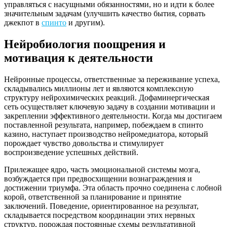
управляться с насущными обязанностями, но и идти к более
значительным задачам (улучшить качество бытия, сорвать
джекпот в
спинто
и другим).
Нейробиология поощрения и
мотивация к деятельности
Нейронные процессы, ответственные за переживание успеха,
складывались миллионы лет и являются комплексную
структуру нейрохимических реакций. Дофаминергическая
сеть осуществляет ключевую задачу в создании мотивации и
закреплении эффективного деятельности. Когда мы достигаем
поставленной результата, например, побеждаем в спинто
казино, наступает производство нейромедиатора, который
порождает чувство довольства и стимулирует
воспроизведение успешных действий.
Прилежащее ядро, часть эмоциональной системы мозга,
возбуждается при предвосхищении вознаграждения и
достижении триумфа. Эта область прочно соединена с лобной
корой, ответственной за планирование и принятие
заключений. Поведение, ориентированное на результат,
складывается посредством координации этих нервных
структур, порождая постоянные схемы результативной