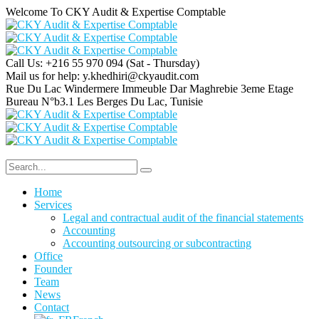
Welcome To CKY Audit & Expertise Comptable
Call Us: +216 55 970 094
(Sat - Thursday)
Mail us for help:
y.khedhiri@ckyaudit.com
Rue Du Lac Windermere Immeuble Dar Maghrebie
3eme Etage
Bureau N°b3.1 Les Berges Du Lac, Tunisie
Home
Services
Legal and contractual audit of the financial statements
Accounting
Accounting outsourcing or subcontracting
Office
Founder
Team
News
Contact