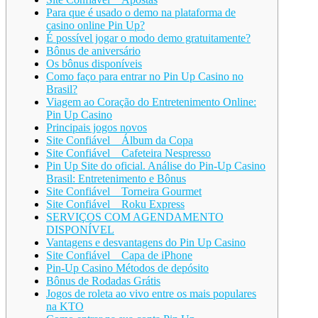
Para que é usado o demo na plataforma de
casino online Pin Up?
É possível jogar o modo demo gratuitamente?
Bônus de aniversário
Os bônus disponíveis
Como faço para entrar no Pin Up Casino no
Brasil?
Viagem ao Coração do Entretenimento Online:
Pin Up Casino
Principais jogos novos
Site Confiável Álbum da Copa
Site Confiável Cafeteira Nespresso
Pin Up Site do oficial. Análise do Pin-Up Casino
Brasil: Entretenimento e Bônus
Site Confiável Torneira Gourmet
Site Confiável Roku Express
SERVIÇOS COM AGENDAMENTO
DISPONÍVEL
Vantagens e desvantagens do Pin Up Casino
Site Confiável Capa de iPhone
Pin-Up Casino Métodos de depósito
Bônus de Rodadas Grátis
Jogos de roleta ao vivo entre os mais populares
na KTO