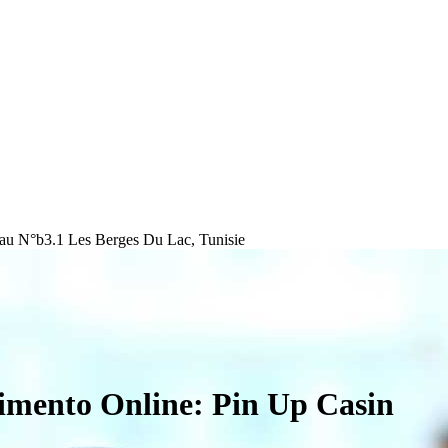
au N°b3.1 Les Berges Du Lac, Tunisie
imento Online: Pin Up Casin