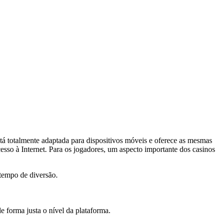
á totalmente adaptada para dispositivos móveis e oferece as mesmas
esso à Internet. Para os jogadores, um aspecto importante dos casinos
tempo de diversão.
e forma justa o nível da plataforma.