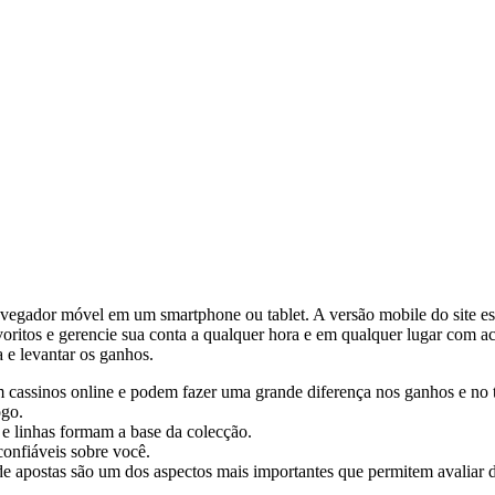
egador móvel em um smartphone ou tablet. A versão mobile do site est
oritos e gerencie sua conta a qualquer hora e em qualquer lugar com ac
a e levantar os ganhos.
 cassinos online e podem fazer uma grande diferença nos ganhos e no 
ogo.
 e linhas formam a base da colecção.
nfiáveis ​​sobre você.
de apostas são um dos aspectos mais importantes que permitem avaliar d