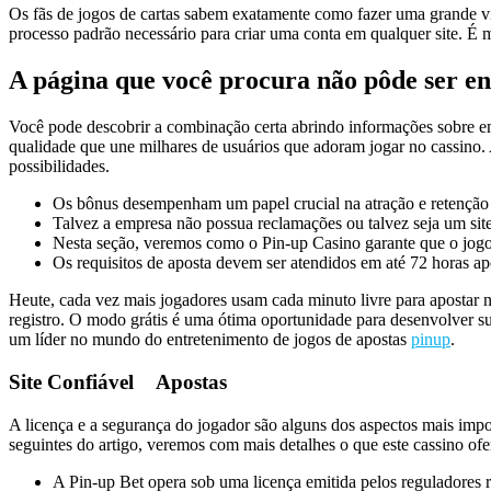
Os fãs de jogos de cartas sabem exatamente como fazer uma grande vi
processo padrão necessário para criar uma conta em qualquer site. É m
A página que você procura não pôde ser e
Você pode descobrir a combinação certa abrindo informações sobre em
qualidade que une milhares de usuários que adoram jogar no cassino. 
possibilidades.
Os bônus desempenham um papel crucial na atração e retenção d
Talvez a empresa não possua reclamações ou talvez seja um si
Nesta seção, veremos como o Pin-up Casino garante que o jogo 
Os requisitos de aposta devem ser atendidos em até 72 horas ap
Heute, cada vez mais jogadores usam cada minuto livre para apostar n
registro. O modo grátis é uma ótima oportunidade para desenvolver s
um líder no mundo do entretenimento de jogos de apostas
pinup
.
Site Confiável Apostas
A licença e a segurança do jogador são alguns dos aspectos mais impo
seguintes do artigo, veremos com mais detalhes o que este cassino of
A Pin-up Bet opera sob uma licença emitida pelos reguladores r