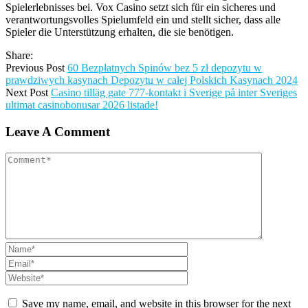
Spielerlebnisses bei. Vox Casino setzt sich für ein sicheres und
verantwortungsvolles Spielumfeld ein und stellt sicher, dass alle
Spieler die Unterstützung erhalten, die sie benötigen.
Share:
Previous Post
60 Bezpłatnych Spinów bez 5 zł depozytu w
prawdziwych kasynach Depozytu w całej Polskich Kasynach 2024
Next Post
Casino tilläg gate 777-kontakt i Sverige på inter Sveriges
ultimat casinobonusar 2026 listade!
Leave A Comment
Save my name, email, and website in this browser for the next