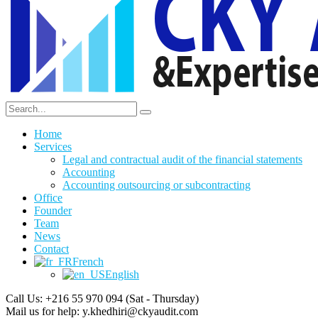
Home
Services
Legal and contractual audit of the financial statements
Accounting
Accounting outsourcing or subcontracting
Office
Founder
Team
News
Contact
French
English
Call Us: +216 55 970 094
(Sat - Thursday)
Mail us for help:
y.khedhiri@ckyaudit.com