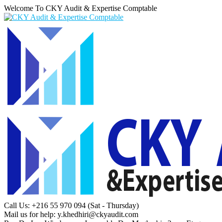
Welcome To CKY Audit & Expertise Comptable
Call Us: +216 55 970 094
(Sat - Thursday)
Mail us for help:
y.khedhiri@ckyaudit.com