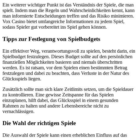
Ein weiterer wichtiger Punkt ist das Verständnis der Spiele, die man
spielt. Indem man die Regeln und Wahrscheinlichkeiten kennt, kann
man informierte Entscheidungen treffen und das Risiko minimieren.
Vox Casino bietet umfangreiche Informationen zu jedem Spiel,
sodass Spieler gut vorbereitet ins Spiel gehen können.
Tipps zur Festlegung von Spielbudgets
Ein effektiver Weg, verantwortungsvoll zu spielen, besteht darin, ein
Spielbudget festzulegen. Dieses Budget sollte auf den persönlichen
finanziellen Möglichkeiten basieren und niemals überschritten
werden. Es ist ratsam, vor dem Spielen einen bestimmten Betrag
festzulegen und dabei zu beachten, dass Verluste in der Natur des
Glücksspiels liegen.
Zusätzlich sollte man sich klare Zeitlimits setzen, um die Spieldauer
zu kontrollieren. Eine gewisse Zeitspanne für das Spielen
einzuplanen, hilft dabei, das Glücksspiel in einem gesunden
Rahmen zu halten und andere Lebensbereiche nicht zu
vernachlässigen.
Die Wahl der richtigen Spiele
Die Auswahl der Spiele kann einen erheblichen Einfluss auf das