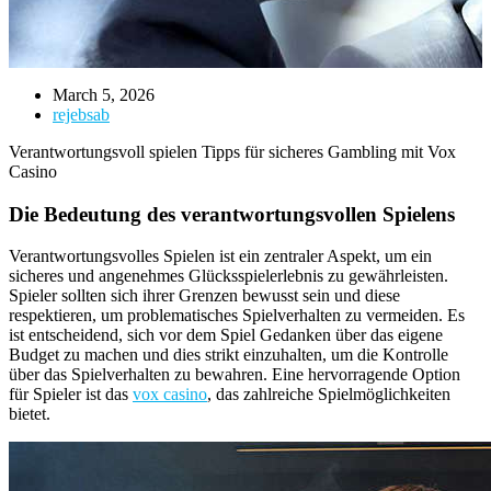
March 5, 2026
rejebsab
Verantwortungsvoll spielen Tipps für sicheres Gambling mit Vox
Casino
Die Bedeutung des verantwortungsvollen Spielens
Verantwortungsvolles Spielen ist ein zentraler Aspekt, um ein
sicheres und angenehmes Glücksspielerlebnis zu gewährleisten.
Spieler sollten sich ihrer Grenzen bewusst sein und diese
respektieren, um problematisches Spielverhalten zu vermeiden. Es
ist entscheidend, sich vor dem Spiel Gedanken über das eigene
Budget zu machen und dies strikt einzuhalten, um die Kontrolle
über das Spielverhalten zu bewahren. Eine hervorragende Option
für Spieler ist das
vox casino
, das zahlreiche Spielmöglichkeiten
bietet.