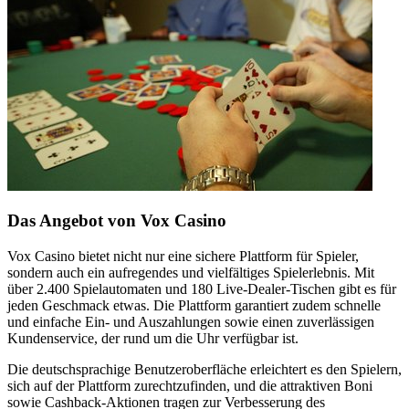
Das Angebot von Vox Casino
Vox Casino bietet nicht nur eine sichere Plattform für Spieler,
sondern auch ein aufregendes und vielfältiges Spielerlebnis. Mit
über 2.400 Spielautomaten und 180 Live-Dealer-Tischen gibt es für
jeden Geschmack etwas. Die Plattform garantiert zudem schnelle
und einfache Ein- und Auszahlungen sowie einen zuverlässigen
Kundenservice, der rund um die Uhr verfügbar ist.
Die deutschsprachige Benutzeroberfläche erleichtert es den Spielern,
sich auf der Plattform zurechtzufinden, und die attraktiven Boni
sowie Cashback-Aktionen tragen zur Verbesserung des