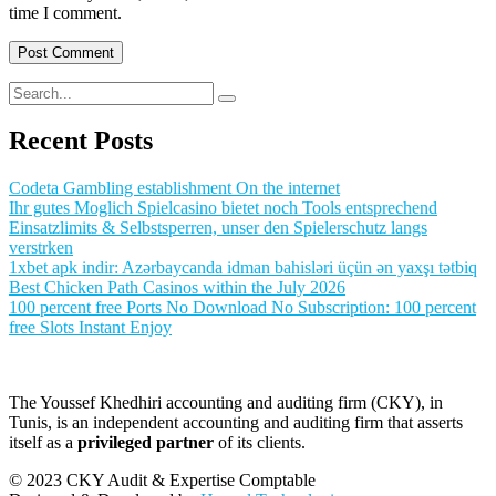
time I comment.
Recent Posts
Codeta Gambling establishment On the internet
Ihr gutes Moglich Spielcasino bietet noch Tools entsprechend
Einsatzlimits & Selbstsperren, unser den Spielerschutz langs
verstrken
1xbet apk indir: Azərbaycanda idman bahisləri üçün ən yaxşı tətbiq
Best Chicken Path Casinos within the July 2026
100 percent free Ports No Download No Subscription: 100 percent
free Slots Instant Enjoy
The Youssef Khedhiri accounting and auditing firm (CKY), in
Tunis, is an independent accounting and auditing firm that asserts
itself as a
privileged partner
of its clients.
© 2023 CKY Audit & Expertise Comptable