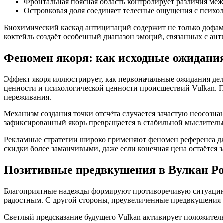
Фронтальная поясная область контролирует различия ме
Островковая доля соединяет телесные ощущения с псих
Биохимический каскад антиципаций содержит не только дофам
коктейль создаёт особенный диапазон эмоций, связанных с ан
Феномен якоря: как исходные ожидани
Эффект якоря иллюстрирует, как первоначальные ожидания дел
ценности и психологической ценности происшествий Vulkan. П
переживания.
Механизм создания точки отсчёта случается зачастую неосозн
зафиксированный якорь превращается в стабильной мыслитель
Рекламные стратегии широко применяют феномен референса дл
скидки более заманчивыми, даже если конечная цена остаётся
Позитивные предвкушения в Вулкан Роя
Благоприятные надежды формируют противоречивую ситуацию в
радостным. С другой стороны, преувеличенные предвкушения м
Светлый предсказание будущего Vulkan активирует положител