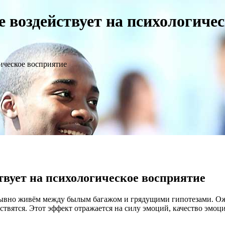
 воздействует на психологиче
ическое восприятие
твует на психологическое восприятие
ерывно живём между былым багажом и грядущими гипотезами. О
ствятся. Этот эффект отражается на силу эмоций, качество эмо