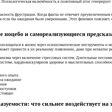
. Психологическая включённость в позитивный итог генерирует
пасность фрустрации. Когда факты не отвечает преувеличенным
ем если бы ожидания были умеренными. Этот феномен поясняет,
е ноцебо и самореализующиеся предсказ
воплощаться в жизни через психосоматические инструменты и 
может привести к их реальному появлению, даже при нехватке р
низма через включение стрессовых систем. Длительные пессим
 системе, кардиоваскулярном здоровье и мыслительных способн
лого опыта
 на ожидание
ения
поступков
стоящее
азуемости: что сильнее воздействует на