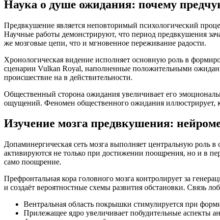
Наука о душе ожидания: почему предчу
Предвкушение является неповторимый психологический проце
Научные работы демонстрируют, что период предвкушения зача
же мозговые цепи, что и мгновенное переживание радости.
Хронологическая видение исполняет основную роль в формиро
сценарии Vulkan Royal, наполненные положительными ожидания
происшествие на в действительности.
Общественный сторона ожидания увеличивает его эмоциональн
ощущений. Феномен общественного ожидания иллюстрирует, к
Изучение мозга предвкушения: нейроме
Допаминергическая сеть мозга выполняет центральную роль в
активируются не только при достижении поощрения, но и в пер
само поощрение.
Префронтальная кора головного мозга контролирует за генера
и создаёт вероятностные схемы развития обстановки. Связь л
Вентральная область покрышки стимулируется при фор
Прилежащее ядро увеличивает побудительные аспекты а