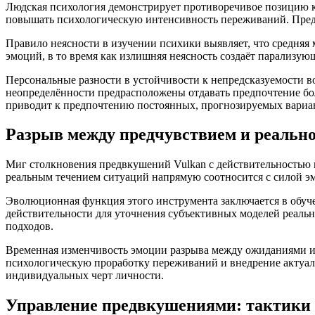
Людская психология демонстрирует противоречивое позицию к
повышать психологическую интенсивность переживаний. Предс
Правило неясности в изучении психики выявляет, что средняя
эмоций, в то время как излишняя неясность создаёт парализу
Персональные разности в устойчивости к непредсказуемости в
неопределённости предрасположены отдавать предпочтение бо
приводит к предпочтению постоянных, прогнозируемых вариа
Разрыв между предчувствием и реаль
Миг столкновения предвкушений Vulkan с действительностью
реальным течением ситуаций напрямую соотносится с силой э
Эволюционная функция этого инструмента заключается в обуч
действительности для уточнения субъективных моделей реальн
подходов.
Временная изменчивость эмоции разрыва между ожиданиями и 
психологическую проработку переживаний и внедрение актуал
индивидуальных черт личности.
Управление предвкушениями: тактики 