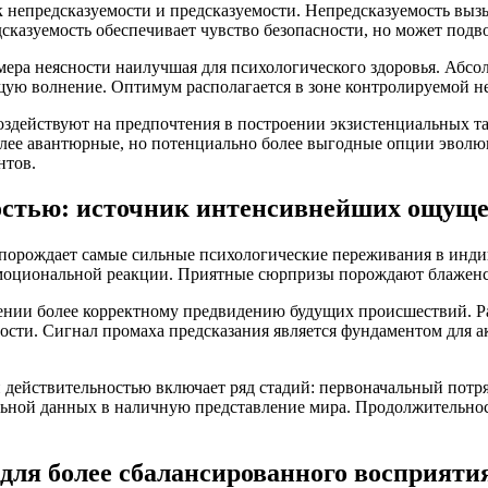
 непредсказуемости и предсказуемости. Непредсказуемость выз
казуемость обеспечивает чувство безопасности, но может подв
 мера неясности наилучшая для психологического здоровья. Абс
ющую волнение. Оптимум располагается в зоне контролируемой н
оздействуют на предпочтения в построении экзистенциальных т
лее авантюрные, но потенциально более выгодные опции эволю
нтов.
ностью: источник интенсивнейших ощущ
 порождает самые сильные психологические переживания в инд
моциональной реакции. Приятные сюрпризы порождают блаженст
ении более корректному предвидению будущих происшествий. Р
ости. Сигнал промаха предсказания является фундаментом для 
действительностью включает ряд стадий: первоначальный потря
ьной данных в наличную представление мира. Продолжительност
для более сбалансированного восприяти