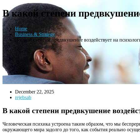
В какой степени предвкушение
Home
Business & Strategy
В какой степени предвкушение воздействует на психолог
December 22, 2025
rejebsab
В какой степени предвкушение воздейс
Человеческая психика устроена таким образом, что мы беспр
окружающего мира задолго до того, как события реально осуще