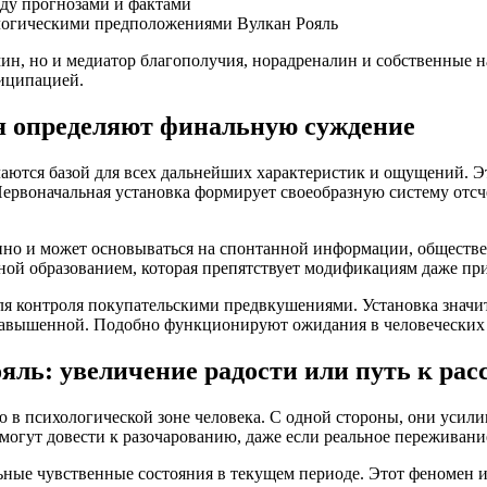
жду прогнозами и фактами
ологическими предположениями Вулкан Рояль
ин, но и медиатор благополучия, норадреналин и собственные 
тиципацией.
я определяют финальную суждение
аются базой для всех дальнейших характеристик и ощущений. Э
ервоначальная установка формирует своеобразную систему отсчё
анно и может основываться на спонтанной информации, обществ
ной образованием, которая препятствует модификациям даже п
я контроля покупательскими предвкушениями. Установка значи
 завышенной. Подобно функционируют ожидания в человеческих с
ль: увеличение радости или путь к рас
 психологической зоне человека. С одной стороны, они усили
огут довести к разочарованию, даже если реальное переживани
ьные чувственные состояния в текущем периоде. Этот феномен 