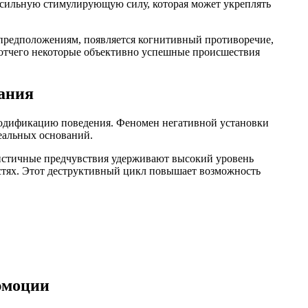
 сильную стимулирующую силу, которая может укреплять
 предположениям, появляется когнитивный противоречие,
 отчего некоторые объективно успешные происшествия
ания
модификацию поведения. Феномен негативной установки
еальных оснований.
истичные предчувствия удерживают высокий уровень
остях. Этот деструктивный цикл повышает возможность
 эмоции