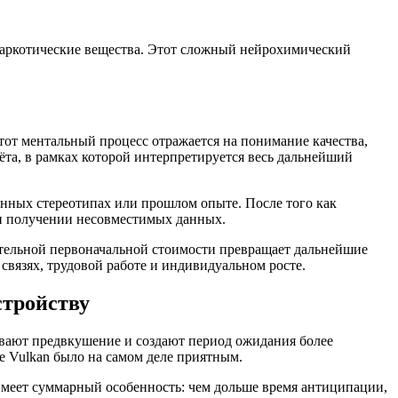
наркотические вещества. Этот сложный нейрохимический
тот ментальный процесс отражается на понимание качества,
та, в рамках которой интерпретируется весь дальнейший
енных стереотипах или прошлом опыте. После того как
ри получении несовместимых данных.
тельной первоначальной стоимости превращает дальнейшие
вязях, трудовой работе и индивидуальном росте.
стройству
вают предвкушение и создают период ожидания более
е Vulkan было на самом деле приятным.
имеет суммарный особенность: чем дольше время антиципации,