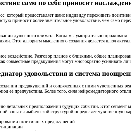
вствие само по себе приносит наслажден
сс, который предоставляет шанс индивиду переживать позитив
стую приносит более значительное удовольствие, чем само пер
вании душевного климата. Когда мы умозрительно проживаем г
ми. Этот алгоритм мысленного создания делается ключ актуальн
ое воздействие. Разговор планов с близкими, общее планиров
ак совместные предвкушения могут многократно усиливать ли
диатор удовольствия и система поощрени
 создании предвкушений и сопряженных с ними чувственных ре
иод её предчувствия. Более того, сила нейромедиаторного откли
цию детальных предположений будущих событий. Этот сегмент м
обной зоны с лимбической структурой определяет чувственную х
мировании позитивных предвкушений
нтиципации