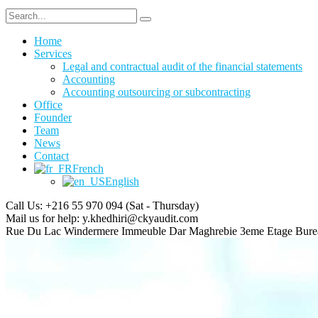
Home
Services
Legal and contractual audit of the financial statements
Accounting
Accounting outsourcing or subcontracting
Office
Founder
Team
News
Contact
French
English
Call Us: +216 55 970 094
(Sat - Thursday)
Mail us for help:
y.khedhiri@ckyaudit.com
Rue Du Lac Windermere Immeuble Dar Maghrebie
3eme Etage Bure