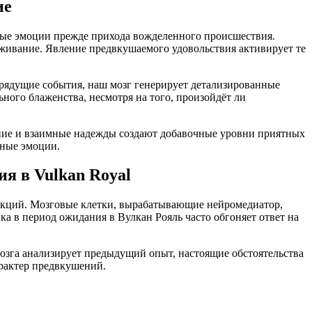
ие
ные эмоции прежде прихода вожделенного происшествия.
еживание. Явление предвкушаемого удовольствия активирует те
рядущие события, наш мозг генерирует детализированные
ого блаженства, несмотря на того, произойдёт ли
ание и взаимные надежды создают добавочные уровни приятных
чные эмоции.
я в Vulkan Royal
акций. Мозговые клетки, вырабатывающие нейромедиатор,
ка в период ожидания в Вулкан Рояль часто обгоняет ответ на
озга анализирует предыдущий опыт, настоящие обстоятельства
арактер предвкушений.