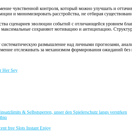
ение чувственной контроля, который можно улучшать и оттачив
моции и минимизировать расстройства, не отбирая существован
тва сценариев эволюции событий с отличающейся уровнем благ
 а максимальные сохраняют мотивацию и антиципацию. Структур
систематическую размышление над личными прогнозами, анализ
умение отслеживать за механизмом формирования ожиданий без 
ir Her Şey
nsatzlimits & Selbstsperren, unser den Spielerschutz langs verstrken
tbiq
nt free Slots Instant Enjoy