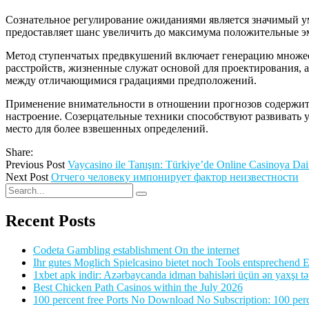
Сознательное регулирование ожиданиями является значимый ум
предоставляет шанс увеличить до максимума положительные э
Метод ступенчатых предвкушений включает генерацию множес
расстройств, жизненные служат основой для проектирования,
между отличающимися градациями предположений.
Применение внимательности в отношении прогнозов содержит 
настроение. Созерцательные техники способствуют развивать 
место для более взвешенных определений.
Share:
Previous Post
Vaycasino ile Tanışın: Türkiye’de Online Casinoya Da
Next Post
Отчего человеку импонирует фактор неизвестности
Recent Posts
Codeta Gambling establishment On the internet
Ihr gutes Moglich Spielcasino bietet noch Tools entsprechend Ei
1xbet apk indir: Azərbaycanda idman bahisləri üçün ən yaxşı tə
Best Chicken Path Casinos within the July 2026
100 percent free Ports No Download No Subscription: 100 perce