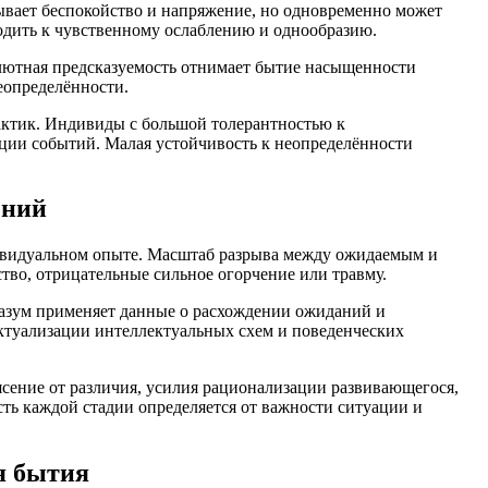
ывает беспокойство и напряжение, но одновременно может
одить к чувственному ослаблению и однообразию.
олютная предсказуемость отнимает бытие насыщенности
еопределённости.
актик. Индивиды с большой толерантностью к
ции событий. Малая устойчивость к неопределённости
ений
ивидуальном опыте. Масштаб разрыва между ожидаемым и
во, отрицательные сильное огорчение или травму.
азум применяет данные о расхождении ожиданий и
актуализации интеллектуальных схем и поведенческих
сение от различия, усилия рационализации развивающегося,
ь каждой стадии определяется от важности ситуации и
я бытия