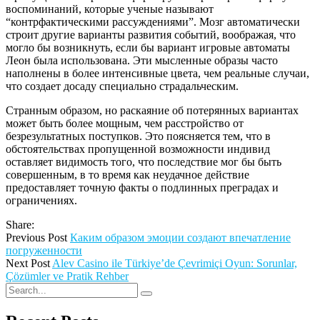
воспоминаний, которые ученые называют
“контрфактическими рассуждениями”. Мозг автоматически
строит другие варианты развития событий, воображая, что
могло бы возникнуть, если бы вариант игровые автоматы
Леон была использована. Эти мысленные образы часто
наполнены в более интенсивные цвета, чем реальные случаи,
что создает досаду специально страдальческим.
Странным образом, но раскаяние об потерянных вариантах
может быть более мощным, чем расстройство от
безрезультатных поступков. Это поясняется тем, что в
обстоятельствах пропущенной возможности индивид
оставляет видимость того, что последствие мог бы быть
совершенным, в то время как неудачное действие
предоставляет точную факты о подлинных преградах и
ограничениях.
Share:
Previous Post
Каким образом эмоции создают впечатление
погруженности
Next Post
Alev Casino ile Türkiye’de Çevrimiçi Oyun: Sorunlar,
Çözümler ve Pratik Rehber