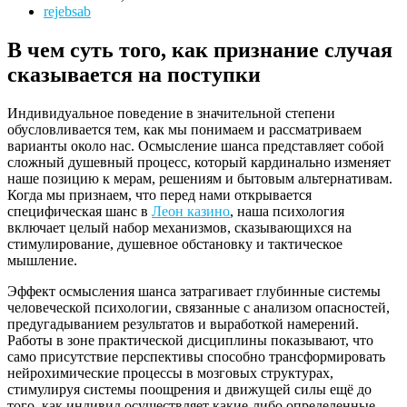
rejebsab
В чем суть того, как признание случая
сказывается на поступки
Индивидуальное поведение в значительной степени
обусловливается тем, как мы понимаем и рассматриваем
варианты около нас. Осмысление шанса представляет собой
сложный душевный процесс, который кардинально изменяет
наше позицию к мерам, решениям и бытовым альтернативам.
Когда мы признаем, что перед нами открывается
специфическая шанс в
Леон казино
, наша психология
включает целый набор механизмов, сказывающихся на
стимулирование, душевное обстановку и тактическое
мышление.
Эффект осмысления шанса затрагивает глубинные системы
человеческой психологии, связанные с анализом опасностей,
предугадыванием результатов и выработкой намерений.
Работы в зоне практической дисциплины показывают, что
само присутствие перспективы способно трансформировать
нейрохимические процессы в мозговых структурах,
стимулируя системы поощрения и движущей силы ещё до
того, как индивид осуществляет какие-либо определенные