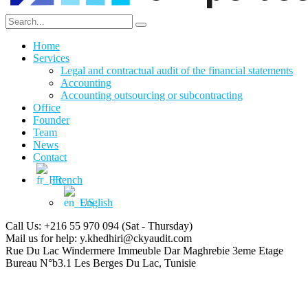
Home
Services
Legal and contractual audit of the financial statements
Accounting
Accounting outsourcing or subcontracting
Office
Founder
Team
News
Contact
French
English
Call Us: +216 55 970 094
(Sat - Thursday)
Mail us for help:
y.khedhiri@ckyaudit.com
Rue Du Lac Windermere Immeuble Dar Maghrebie
3eme Etage
Bureau N°b3.1 Les Berges Du Lac, Tunisie