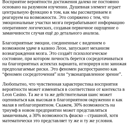
Восприятие вероятности достижения далеко не постоянно
основано на разумном изучении. Душевная элемент играет
центральную функцию в том, как мы рассматриваем и
реагируем на возможности. Это сопряжено с тем, что
эмоциональные участки мозга перерабатывают информацию
оперативнее логических, создавая первичное ощущение о
заманчивости случая ещё до детального анализа.
Благоприятные эмоции, соединенные с видением о
возможном удаче в казино Леон, запускают механизм
вознаграждения мозга. Это создаёт психологическое
состояние, при котором личность берется сосредотачиваться
на благоприятных аспектах варианта, игнорируя или занижая
предполагаемые риски. Это феномен распространено как
“феномен сосредоточения” или “узконаправленное зрение”.
Любопытно, что чувственная характеристика восприятия
вероятности может изменяться в соответствии от контекста в
Leon Casino. Та же и та же действительная шанс может
оцениваться как высокая в благоприятном окружении и как
малая в неблагоприятном. Скажем, 30% возможность на
триумф в новом предприятии может представляться
заманчивым, а 30% возможность фиаско – страшной, хотя
математически это представляет ту же и ту же условия.