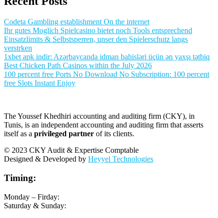
Recent Posts
Codeta Gambling establishment On the internet
Ihr gutes Moglich Spielcasino bietet noch Tools entsprechend
Einsatzlimits & Selbstsperren, unser den Spielerschutz langs
verstrken
1xbet apk indir: Azərbaycanda idman bahisləri üçün ən yaxşı tətbiq
Best Chicken Path Casinos within the July 2026
100 percent free Ports No Download No Subscription: 100 percent
free Slots Instant Enjoy
The Youssef Khedhiri accounting and auditing firm (CKY), in
Tunis, is an independent accounting and auditing firm that asserts
itself as a
privileged partner
of its clients.
© 2023 CKY Audit & Expertise Comptable
Designed & Developed by
Heyyel Technologies
Timing:
Monday – Firday:
Saturday & Sunday: