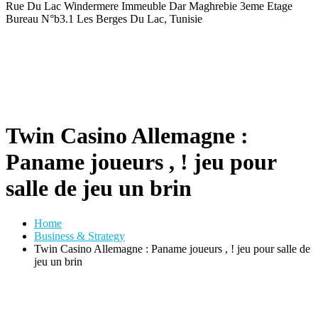
Rue Du Lac Windermere Immeuble Dar Maghrebie
3eme Etage
Bureau N°b3.1 Les Berges Du Lac, Tunisie
Twin Casino Allemagne :
Paname joueurs , ! jeu pour
salle de jeu un brin
Home
Business & Strategy
Twin Casino Allemagne : Paname joueurs , ! jeu pour salle de
jeu un brin