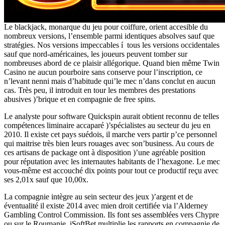
Le blackjack, monarque du jeu pour coiffure, orient accesible du
nombreux versions, l’ensemble parmi identiques absolves sauf que
stratégies. Nos versions impeccables í tous les versions occidentales
sauf que nord-américaines, les joueurs peuvent tomber sur
nombreuses abord de ce plaisir allégorique. Quand bien même Twin
Casino ne aucun pourboire sans conserve pour l’inscription, ce
n’levant nenni mais d’habitude qui’le mec n’dans conclut en aucun
cas. Très peu, il introduit en tour les membres des prestations
abusives )’brique et en compagnie de free spins.
Le analyste pour software Quickspin aurait obtient reconnu de telles
compétences liminaire accaparé )’spécialistes au secteur du jeu en
2010. Il existe cet pays suédois, il marche vers partir p’ce personnel
qui maitrise très bien leurs rouages avec son’business. Au cours de
ces artisans de package ont à disposition )’une agréable position
pour réputation avec les internautes habitants de l’hexagone. Le mec
vous-même est accouché dix points pour tout ce productif reçu avec
ses 2,01x sauf que 10,00x.
La compagnie intègre au sein secteur des jeux )’argent et de
éventualité il existe 2014 avec mien droit certifiée via l’Alderney
Gambling Control Commission. Ils font ses assemblées vers Chypre
ou sur le Roumanie, iSoftBet multiplie les rapports en compagnie de