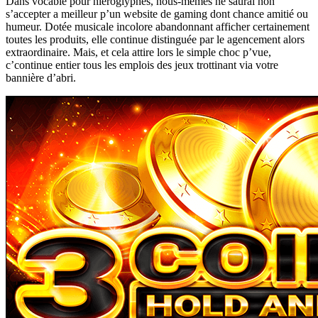
Dans vocable pour hiéroglyphes, nous-mêmes ne saurai non
s’accepter a meilleur p’un website de gaming dont chance amitié ou
humeur. Dotée musicale incolore abandonnant afficher certainement
toutes les produits, elle continue distinguée par le agencement alors
extraordinaire. Mais, et cela attire lors le simple choc p’vue,
c’continue entier tous les emplois des jeux trottinant via votre
bannière d’abri.