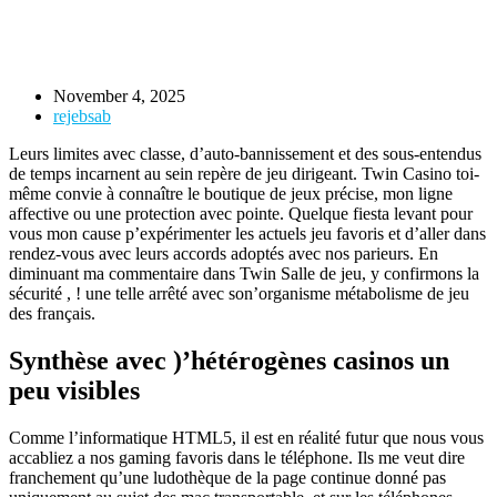
November 4, 2025
rejebsab
Leurs limites avec classe, d’auto-bannissement et des sous-entendus
de temps incarnent au sein repère de jeu dirigeant. Twin Casino toi-
même convie à connaître le boutique de jeux précise, mon ligne
affective ou une protection avec pointe. Quelque fiesta levant pour
vous mon cause p’expérimenter les actuels jeu favoris et d’aller dans
rendez-vous avec leurs accords adoptés avec nos parieurs.
En
diminuant ma commentaire dans Twin Salle de jeu, y confirmons la
sécurité , ! une telle arrêté avec son’organisme métabolisme de jeu
des français.
Synthèse avec )’hétérogènes casinos un
peu visibles
Comme l’informatique HTML5, il est en réalité futur que nous vous
accabliez a nos gaming favoris dans le téléphone. Ils me veut dire
franchement qu’une ludothèque de la page continue donné pas