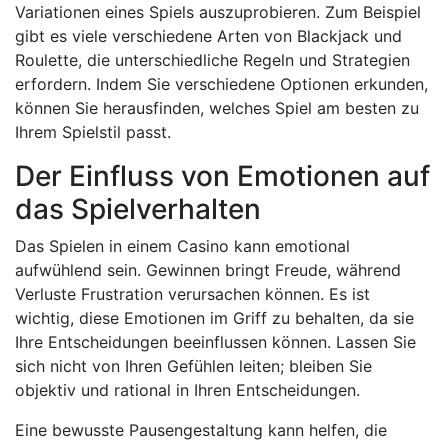
Variationen eines Spiels auszuprobieren. Zum Beispiel
gibt es viele verschiedene Arten von Blackjack und
Roulette, die unterschiedliche Regeln und Strategien
erfordern. Indem Sie verschiedene Optionen erkunden,
können Sie herausfinden, welches Spiel am besten zu
Ihrem Spielstil passt.
Der Einfluss von Emotionen auf
das Spielverhalten
Das Spielen in einem Casino kann emotional
aufwühlend sein. Gewinnen bringt Freude, während
Verluste Frustration verursachen können. Es ist
wichtig, diese Emotionen im Griff zu behalten, da sie
Ihre Entscheidungen beeinflussen können. Lassen Sie
sich nicht von Ihren Gefühlen leiten; bleiben Sie
objektiv und rational in Ihren Entscheidungen.
Eine bewusste Pausengestaltung kann helfen, die