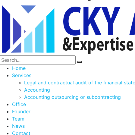
Home
Services
Legal and contractual audit of the financial sta
Accounting
Accounting outsourcing or subcontracting
Office
Founder
Team
News
Contact