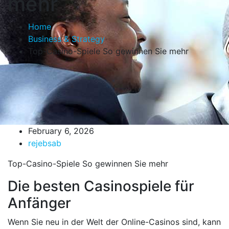
mehr
Home
Business & Strategy
Top-Casino-Spiele So gewinnen Sie mehr
February 6, 2026
rejebsab
Top-Casino-Spiele So gewinnen Sie mehr
Die besten Casinospiele für
Anfänger
Wenn Sie neu in der Welt der Online-Casinos sind, kann