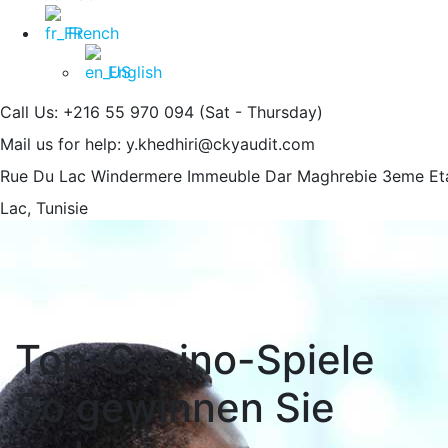
French
English
Call Us: +216 55 970 094
(Sat - Thursday)
Mail us for help:
y.khedhiri@ckyaudit.com
Rue Du Lac Windermere Immeuble Dar Maghrebie
3eme Et
Lac, Tunisie
Top-Casino-Spiele
So gewinnen Sie