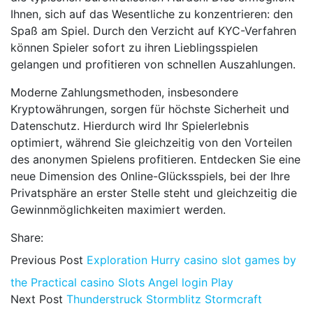
Ihnen, sich auf das Wesentliche zu konzentrieren: den
Spaß am Spiel. Durch den Verzicht auf KYC-Verfahren
können Spieler sofort zu ihren Lieblingsspielen
gelangen und profitieren von schnellen Auszahlungen.
Moderne Zahlungsmethoden, insbesondere
Kryptowährungen, sorgen für höchste Sicherheit und
Datenschutz. Hierdurch wird Ihr Spielerlebnis
optimiert, während Sie gleichzeitig von den Vorteilen
des anonymen Spielens profitieren. Entdecken Sie eine
neue Dimension des Online-Glücksspiels, bei der Ihre
Privatsphäre an erster Stelle steht und gleichzeitig die
Gewinnmöglichkeiten maximiert werden.
Share:
Previous Post
Exploration Hurry casino slot games by
the Practical casino Slots Angel login Play
Next Post
Thunderstruck Stormblitz Stormcraft