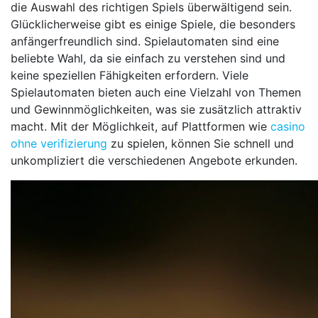
die Auswahl des richtigen Spiels überwältigend sein.
Glücklicherweise gibt es einige Spiele, die besonders
anfängerfreundlich sind. Spielautomaten sind eine
beliebte Wahl, da sie einfach zu verstehen sind und
keine speziellen Fähigkeiten erfordern. Viele
Spielautomaten bieten auch eine Vielzahl von Themen
und Gewinnmöglichkeiten, was sie zusätzlich attraktiv
macht. Mit der Möglichkeit, auf Plattformen wie
casino
ohne verifizierung
zu spielen, können Sie schnell und
unkompliziert die verschiedenen Angebote erkunden.